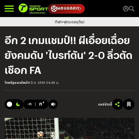
ผลบอลสด
กีฬา
ฟุตบอลยุโรป
อีก 2 เกมแชมป์!! ผีเอื่อยเฉื่อย
ยังคมดับ 'ไบรท์ตัน' 2-0 ลิ่วตัด
เชือก FA
ไทยรัฐออนไลน์
18 มี.ค. 2561 04:45 น.
+
ก
-ก
แชร์ข่าวนี้