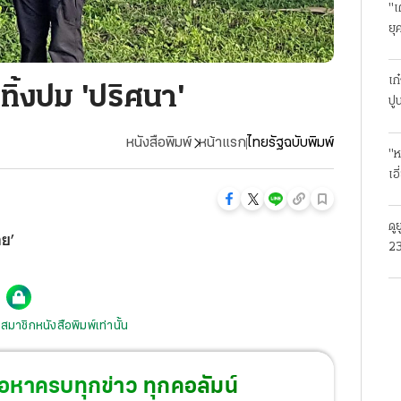
"เ
ยุ
ธุ
เก
ทิ้งปม 'ปริศนา'
ปู
หนังสือพิมพ์
หน้าแรก
ไทยรัฐฉบับพิมพ์
"ห
เอ
ดู
าย’
23
โร
สมาชิกหนังสือพิมพ์เท่านั้น
้อหาครบทุกข่าว ทุกคอลัมน์