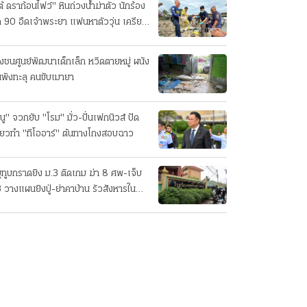
ต้ ดราก้อนไฟว์" หินถ่วงน้ำฆ่าตัว นักร้อง
ค 90 อืดเจ้าพระยา แฟนหาตัววุ่น เครียด
รกิจ!
๋งชนศูนย์พัฒนาเด็กเล็ก หวิดตายหมู่ ผนัง
นพังทะลุ คนขับเมายา
นู" จวกยับ "โรม" มั่ว-ปั่นเฟกนิวส์ ปัด
ี่ยวทํา "ทีโออาร์" ต้นทางโกงสอบฉาว
ยูทูบกราดยิง ม.3 ติดเกม ฆ่า 8 ศพ-เจ็บ
 วางแผนยิงปู่-ย่าคาบ้าน รัวสังหารใน
งเรียนทีละคน