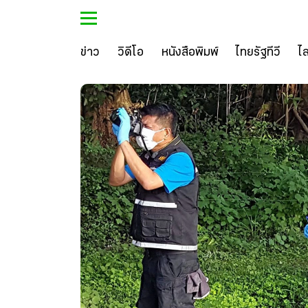
ข่าว
วิดีโอ
หนังสือพิมพ์
ไทยรัฐทีวี
ไ