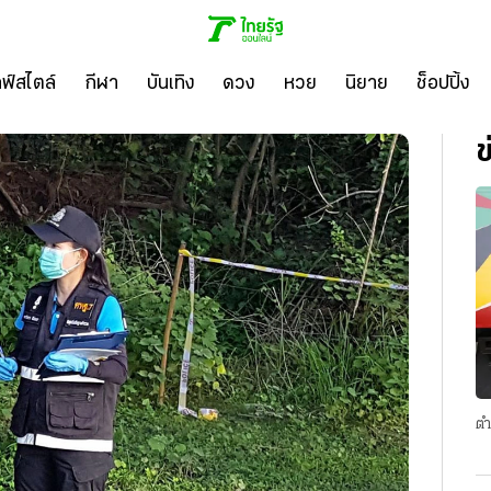
ลฟ์สไตล์
กีฬา
บันเทิง
ดวง
หวย
นิยาย
ช็อปปิ้ง
ข
ตำ