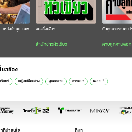
แหล่งมั่วสุม..เสพ
จบครึ่งเดียว
ภัยคุกคามระบอบป
สำนักข่าวหัวเขียว
คาบลูกคาบดอก
กี่ยวข้อง
นรินทร์
หญิงเปลือยล่าง
ผูกคอตาย
สาวพม่า
เพชรบุรี
หาที่น่าสนใจ
กีฬา