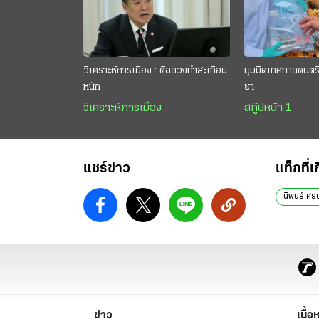
วิเคราะห์การเมือง : ดีลลวงทำสะเทือน
มุมมืดเทศกาลดนตรี 
หนัก
ยา
วิเคราะห์การเมือง
สกู๊ปหน้า 1
แชร์ข่าว
แท็กที่เ
นิพนธ์ ศร
ข่าว
เนื้อ