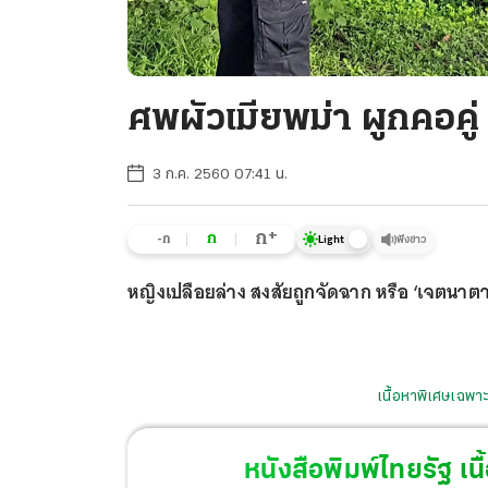
ศพผัวเมียพม่า ผูกคอคู่ 
3 ก.ค. 2560 07:41 น.
+
ก
ก
-ก
ฟังข่าว
Light
หญิงเปลือยล่าง สงสัยถูกจัดฉาก หรือ ‘เจตนาต
เนื้อหาพิเศษเฉพาะ
หนังสือพิมพ์ไทยรัฐ
เนื