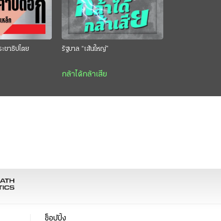
ระชาธิปไตย
รัฐบาล “เส้นใหญ่”
กล้าได้กล้าเสีย
ช็อปปิ้ง