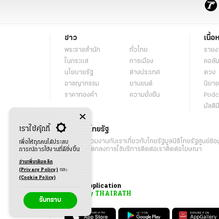
ข่าว
เนื้อ
พระราชสำนัก
ทั่วไทย
รายง
ในกระแส
การเมือง
คอลัม
นโยบายรัฐ
ต่างประเทศ
ดวง
อาชญากรรม
ยานยนต์
นิยาย
ราคาทองคำ
ความยั่งยืน
Podc
มัลติม
เราใช้คุ้กกี้
เกี่ยวกับไทยรัฐ
กิจกรรม
ร่วมงานกับเรา
เกี่ยวกับไทยรัฐ
มูลนิธิไทยรัฐ
ศูนย์ข้อ
เพื่อให้ทุกคนได้ประสบ
เงื่อนไขข้อตกลงการใช้บริการ
ติดต่อเรา
ติดต่อโฆษณา
การณ์การใช้งานที่ดียิ่งขึ้น
อ่านเพิ่มเติมคลิก
(Privacy Policy)
และ
(Cookie Policy)
Application
My THAIRATH
รับทราบ