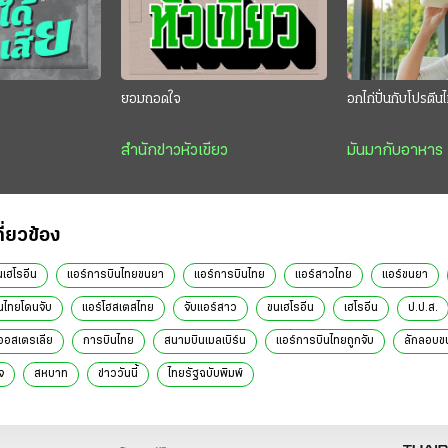
”
ยอมถอดใจ
อกไก่ปั่นกับโปรตี
สำนักข่าวหัวเขียว
มันมากับอาหาร
กี่ยวข้อง
เฮโรอีน
แอร์การบินไทยขนยา
แอร์การบินไทย
แอร์สาวไทย
แอร์ขนยา
นไทยโดนจับ
แอร์โฮสเตสไทย
จับแอร์สาว
ขนเฮโรอีน
เฮโรอีน
ป.ป.ส.
ออสเตรเลีย
การบินไทย
สนามบินเมลเบิร์น
แอร์การบินไทยถูกจับ
ลักลอบข
จ
สหบาท
ข่าววันนี้
ไทยรัฐฉบับพิมพ์