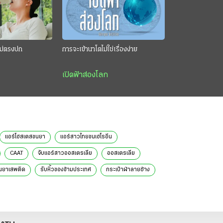
นไม่ตรงปก
การจะเข้านาโตไม่ใช่เรื่องง่าย
เปิดฟ้าส่องโลก
แอร์โฮสเตสขนยา
แอร์สาวไทยขนเฮโรอีน
CAAT
จับแอร์สาวออสเตรเลีย
ออสเตรเลีย
นยาเสพติด
รับหิ้วของข้ามประเทศ
กระเป๋าผ้าลายช้าง