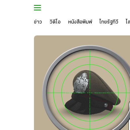
ข่าว
วิดีโอ
หนังสือพิมพ์
ไทยรัฐทีวี
ไ