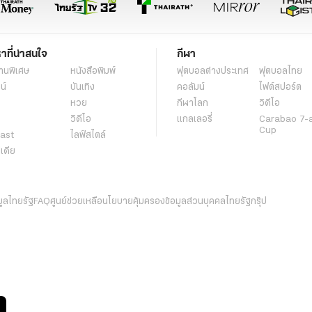
หาที่น่าสนใจ
กีฬา
านพิเศษ
หนังสือพิมพ์
ฟุตบอลต่่างประเทศ
ฟุตบอลไทย
น์
บันเทิง
คอลัมน์
ไฟต์สปอร์ต
หวย
กีฬาโลก
วิดีโอ
วิดีโอ
แกลเลอรี่
Carabao 7-
Cup
ast
ไลฟ์สไตล์
ีเดีย
มูลไทยรัฐ
FAQ
ศูนย์ช่วยเหลือ
นโยบายคุ้มครองข้อมูลส่วนบุคคลไทยรัฐกรุ๊ป