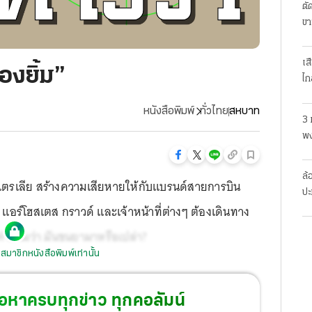
ตั
ขา
เส
งยิ้ม”
ไก
หนังสือพิมพ์
ทั่วไทย
สหบาท
3 
พง
สย
ล้
ตรเลีย สร้างความเสียหายให้กับแบรนด์สายการบิน
ปะ
ต แอร์โฮสเตส กราวด์ และเจ้าหน้าที่ต่างๆ ต้องเดินทาง
ำถามว่า มันขนยามาหรือเปล่า?
สมาชิกหนังสือพิมพ์เท่านั้น
้อหาครบทุกข่าว ทุกคอลัมน์