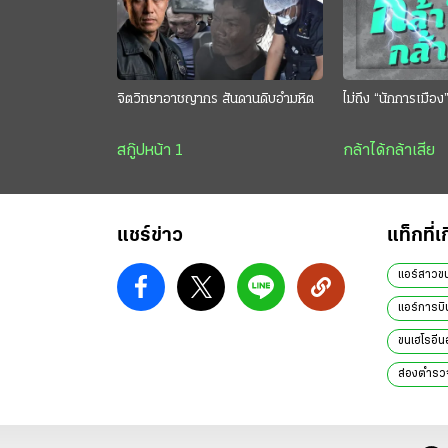
จิตวิทยาอาชญากร สันดานดิบอำมหิต
ไม่ถึง “นักการเมือง
สกู๊ปหน้า 1
กล้าได้กล้าเสีย
แชร์ข่าว
แท็กที่เ
แอร์สาวขน
แอร์การบิ
ขนเฮโรอีน
ส่องตำรว