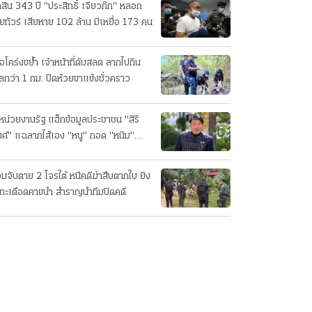
ดสิน 343 ปี "ประสิทธิ์ เจียวก๊ก" หลอก
ยทัวร์ เสียหาย 102 ล้าน มีเหยื่อ 173 คน
ือโคร่งขย้ำ เจ้าหน้าที่ดับสลด ลากไปกิน
ลกว่า 1 กม. ปิดห้วยขาแข้งชั่วคราว
หน่วยงานรัฐ แฮ็กข้อมูลประชาชน "สิริ
ศ์" แฉลากไส้เอง "หนู" กอด "หนิม"
บลือ
อมจับตาย 2 โจรใต้ หนีคดีฆ่าสืบตากใบ ยิง
ทะเดือดคาขนำ สำราญนำทีมปิดคดี