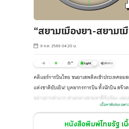
“สยามเมืองยา-สยามเมือ
9 ก.ค. 2569 04:20 น.
+
ก
ก
-ก
ฟังข่าว
Light
คดีแอร์การบินไทย ขนยาเสพติดเข้าประเทศออสเ
แห่งชาติยับเยิน! บุคลากรการบิน ทั้งนักบิน สจ๊ว
อย่างยากลำบาก ท่ามกลางสายตาที่จับจ้อง และค
เนื้อหาพิเศษเฉพาะ
หนังสือพิมพ์ไทยรัฐ
เนื