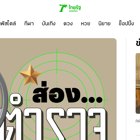
ลฟ์สไตล์
กีฬา
บันเทิง
ดวง
หวย
นิยาย
ช็อปปิ้ง
ข
กด