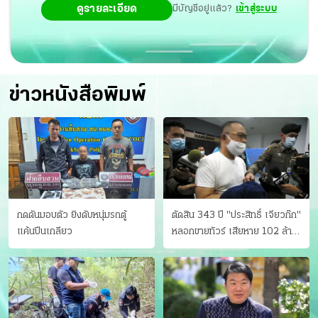
ดูรายละเอียด
มีบัญชีอยู่แล้ว?
เข้าสู่ระบบ
ข่าวหนังสือพิมพ์
กดดันมอบตัว ยิงดับหนุ่มรถตู้
ตัดสิน 343 ปี "ประสิทธิ์ เจียวก๊ก"
แค้นปีนเกลียว
หลอกขายทัวร์ เสียหาย 102 ล้าน
มีเหยื่อ 173 คน