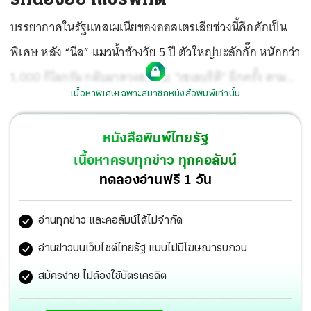
บรรยากาศในรัฐแทสเมเนียของออสเตรเลียช่วงนี้คึกคักเป็น
พิเศษ หลัง “นีล” แมวน้ำช้างวัย 5 ปี ตัวใหญ่บะลักกั๊ก หนักกว่า
1,000 กิโลกรัม กลับมาทวงสถานะ “เซเลบริตี” อีกครั้ง ตาม
เนื้อหาพิเศษเฉพาะสมาชิกหนังสือพิมพ์เท่านั้น
วงจรชีวิตที่จะแวะมาปีละ 2 ครั้ง
หนังสือพิมพ์ไทยรัฐ
เนื้อหาครบทุกข่าว ทุกคอลัมน์
ทดลองอ่านฟรี 1 วัน
อ่านทุกข่าว และคอลัมน์ได้ไม่จำกัด
อ่านข่าวบนเว็บไซต์ไทยรัฐ แบบไม่มีโฆษณารบกวน
สมัครง่าย ไม่ต้องใช้บัตรเครดิต