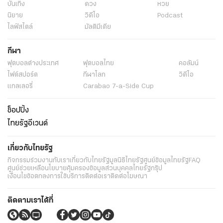
บันเทิง
ดวง
หวย
นิยาย
วิดีโอ
Podcast
ไลฟ์สไตล์
มัลติมีเดีย
กีฬา
ฟุตบอลต่่างประเทศ
ฟุตบอลไทย
คอลัมน์
ไฟต์สปอร์ต
กีฬาโลก
วิดีโอ
แกลเลอรี่
Carabao 7-a-Side Cup
ช็อปปิ้ง
ไทยรัฐอีเวนต์
เกี่ยวกับไทยรัฐ
กิจกรรม
ร่วมงานกับเรา
เกี่ยวกับไทยรัฐ
มูลนิธิไทยรัฐ
ศูนย์ข้อมูลไทยรัฐ
FAQ
ศูนย์ช่วยเหลือ
นโยบายคุ้มครองข้อมูลส่วนบุคคลไทยรัฐกรุ๊ป
เงื่อนไขข้อตกลงการใช้บริการ
ติดต่อเรา
ติดต่อโฆษณา
ติดตามเราได้ที่