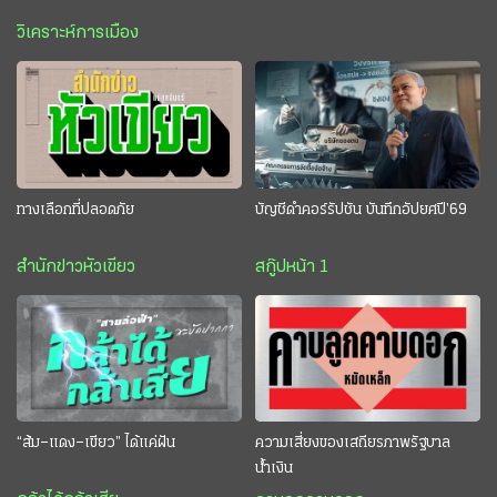
วิเคราะห์การเมือง
ทางเลือกที่ปลอดภัย
บัญชีดำคอร์รัปชัน บันทึกอัปยศปี’69
สำนักข่าวหัวเขียว
สกู๊ปหน้า 1
“ส้ม–แดง–เขียว” ได้แค่ฝัน
ความเสี่ยงของเสถียรภาพรัฐบาล
น้ำเงิน