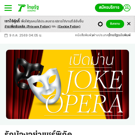
สมัครบริการ
เราใช้คุ้กกี้
เพื่อให้ทุกคนได้ประสบ
การณ์การใช้งานที่ดียิ่งขึ้น
+
ก
ก
-ก
รับทราบ
อ่านเพิ่มเติมคลิก
(Privacy Policy)
และ
(Cookie Policy)
9 ก.ค. 2569 04:05 น.
หนังสือพิมพ์
ต่างประเทศ
ไทยรัฐฉบับพิมพ์
รักน้องอย่าแชร์พิกัด