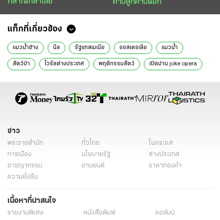
กล้าได้กล้าเสีย
คาบลูกคาบดอก
แท็กที่เกี่ยวข้อง
แมวน้ำช้าง
นีล
รัฐแทสเมเนีย
ออสเตรเลีย
แมวน้ำ
สัตว์ป่า
ไวรัลต่างประเทศ
พฤติกรรมสัตว์
เปิดม่าน joke opera
อึ่งอ่างกลางฝน
ข่าววันนี้
ไทยรัฐฉบับพิมพ์
ข่าว
พระราชสำนัก
ทั่วไทย
ในกระแส
การเมือง
นโยบายรัฐ
ต่างประเทศ
อาชญากรรม
ยานยนต์
ราคาทองคำ
ความยั่งยืน
เนื้อหาที่น่าสนใจ
รายงานพิเศษ
หนังสือพิมพ์
คอลัมน์