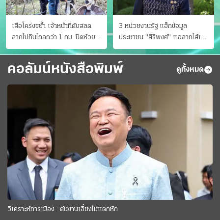
เสือโคร่งขย้ำ เจ้าหน้าที่ดับสลด
3 หน่วยงานรัฐ แฮ็กข้อมูล
ลากไปกินไกลกว่า 1 กม. ปิดห้วย
ประชาชน "สิริพงศ์" แฉลากไส้เอง
ขาแข้งชั่วคราว
"หนู" กอด "หนิม" สยบลือ
คอลัมน์หนังสือพิมพ์
ดูทั้งหมด
วิเคราะห์การเมือง : ต้นงานเลี้ยงไม่แตกหัก