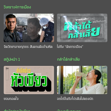
วิเคราะห์การเมือง
จิตวิทยาอาชญากร สันดานดิบอำมหิต
ไม่ถึง “นักการเมือง”
สกู๊ปหน้า 1
กล้าได้กล้าเสีย
ยอมถอดใจ
อกไก่ปั่นกับโปรตีนไม่ตรงปก