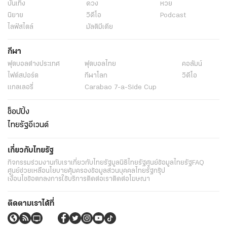
บันเทิง
ดวง
หวย
นิยาย
วิดีโอ
Podcast
ไลฟ์สไตล์
มัลติมีเดีย
กีฬา
ฟุตบอลต่่างประเทศ
ฟุตบอลไทย
คอลัมน์
ไฟต์สปอร์ต
กีฬาโลก
วิดีโอ
แกลเลอรี่
Carabao 7-a-Side Cup
ช็อปปิ้ง
ไทยรัฐอีเวนต์
เกี่ยวกับไทยรัฐ
กิจกรรม
ร่วมงานกับเรา
เกี่ยวกับไทยรัฐ
มูลนิธิไทยรัฐ
ศูนย์ข้อมูลไทยรัฐ
FAQ
ศูนย์ช่วยเหลือ
นโยบายคุ้มครองข้อมูลส่วนบุคคลไทยรัฐกรุ๊ป
เงื่อนไขข้อตกลงการใช้บริการ
ติดต่อเรา
ติดต่อโฆษณา
ติดตามเราได้ที่