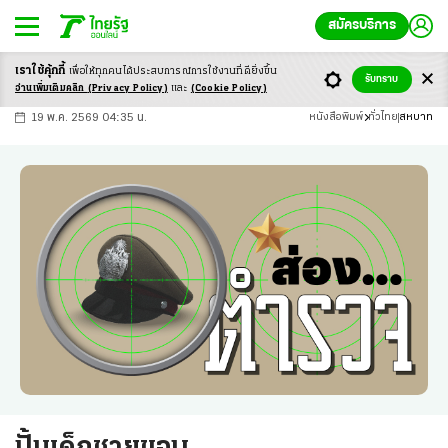
สมัครบริการ
เราใช้คุ้กกี้
เพื่อให้ทุกคนได้ประสบ
การณ์การใช้งานที่ดียิ่งขึ้น
+
ก
ก
-ก
รับทราบ
อ่านเพิ่มเติมคลิก
(Privacy Policy)
และ
(Cookie Policy)
19 พ.ค. 2569 04:35 น.
หนังสือพิมพ์
ทั่วไทย
สหบาท
ปั้นเด็กชายขอบ