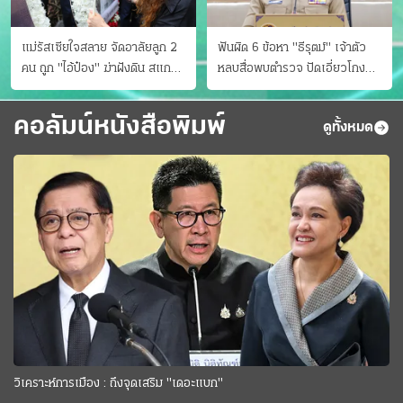
แม่รัสเซียใจสลาย จัดอาลัยลูก 2
ฟันผิด 6 ข้อหา "ธีรุตม์" เจ้าตัว
คน ถูก "ไอ้ป๋อง" ฆ่าฝังดิน สแกน
หลบสื่อพบตำรวจ ปัดเอี่ยวโกง
ไม่มีศพเพิ่ม
สอบท้องถิ่น จ่อบี้รํ่ารวยมากปกติ
คอลัมน์หนังสือพิมพ์
ดูทั้งหมด
วิเคราะห์การเมือง : ถึงจุดเสริม "เดอะแบก"