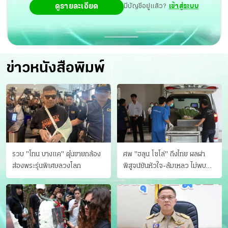
ดูรายละเอียด
มีบัญชีอยู่แล้ว?
เข้าสู่ระบบ
ข่าวหนังสือพิมพ์
รวบ "โทน บางแค" ตุ๋นขายกล้อง
ศพ "ฮลุน โซโล่" ถึงไทย ผลผ่า
ส่องพระรุ่นพิเศษลวงโลก
พิสูจน์ยันหัวใจ-ล้มเหลว ไม่พบ
บาดแผล