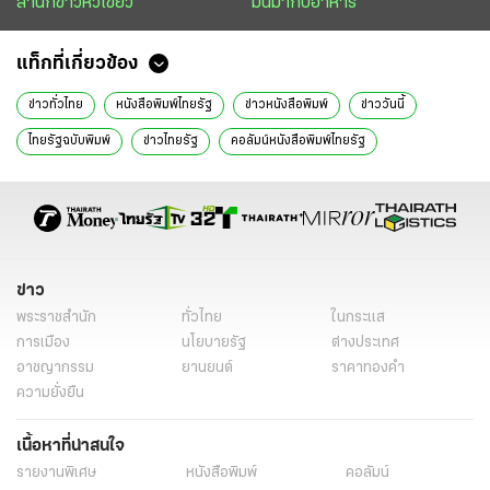
สำนักข่าวหัวเขียว
มันมากับอาหาร
แท็กที่เกี่ยวข้อง
ข่าวทั่วไทย
หนังสือพิมพ์ไทยรัฐ
ข่าวหนังสือพิมพ์
ข่าววันนี้
ไทยรัฐฉบับพิมพ์
ข่าวไทยรัฐ
คอลัมน์หนังสือพิมพ์ไทยรัฐ
โรงเรียนตำรวจตระเวนชายแดน
โรงเรียนตชด.
ช้างศึกน้อยเกมส์
ต้นกล้า กีฬาแกร่ง
ส่องตำรวจ
สหบาท
เด็กด้อยโอกาสในพื้นที่ชายแดน
ข่าว
พระราชสำนัก
ทั่วไทย
ในกระแส
การเมือง
นโยบายรัฐ
ต่างประเทศ
อาชญากรรม
ยานยนต์
ราคาทองคำ
ความยั่งยืน
เนื้อหาที่น่าสนใจ
รายงานพิเศษ
หนังสือพิมพ์
คอลัมน์