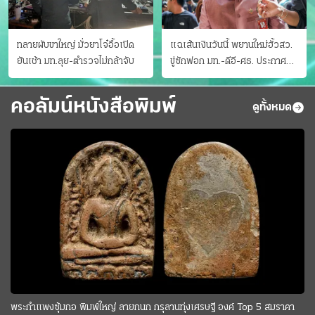
ทลายผับขาใหญ่ มั่วยาโจ๋อื้อเปิด
แฉเส้นเงินวันนี้ พยานใหม่ฮั้วสว.
ยันเช้า มท.ลุย-ตำรวจไม่กล้าจับ
ขู่ซักฟอก มท.-ดีอี-ศธ. ประกาศ
บัญชีท้องถิ่น
คอลัมน์หนังสือพิมพ์
ดูทั้งหมด
พระกำแพงซุ้มกอ พิมพ์ใหญ่ ลายกนก กรุลานทุ่งเศรษฐี องค์ Top 5 สมราคา