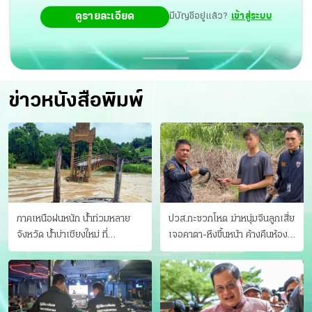
ดูรายละเอียด
มีบัญชีอยู่แล้ว?
เข้าสู่ระบบ
ข่าวหนังสือพิมพ์
ภาคเหนือฝนหนัก น้ำท่วมหลาย
ปวส.กะซวกโหด ฆ่าหนุ่มจีนลูกเสี่ย
จังหวัด นํ้าบ่าเชียงใหม่ ที่
เจอคาตา-หึงขึ้นหน้า ค้างคืนห้อง
แม่ฮ่องสอน ซัดสะพานขาด
แฟนสาว