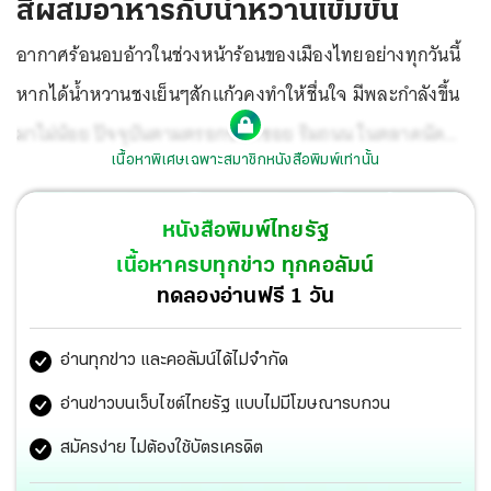
สีผสมอาหารกับน้ำหวานเข้มข้น
อากาศร้อนอบอ้าวในช่วงหน้าร้อนของเมืองไทยอย่างทุกวันนี้
หากได้น้ำหวานชงเย็นๆสักแก้วคงทำให้ชื่นใจ มีพละกำลังขึ้น
มาไม่น้อย ปัจจุบันตามตรอกซอกซอย ริมถนน ในตลาดนัด
เนื้อหาพิเศษเฉพาะสมาชิกหนังสือพิมพ์เท่านั้น
ห้างสรรพสินค้าต่างๆจะเห็นว่ามีร้านน้ำชง ที่มีขวดน้ำหวานเข้ม
ข้นสีสันสดใสหลากหลายสีสัน และกลิ่นรสให้เลือกซื้อ สีสันที่
หนังสือพิมพ์ไทยรัฐ
สวยสดใสของน้ำหวานเข้มข้น เช่น สีแดง สีเหลือง สีเขียว
เนื้อหาครบทุกข่าว ทุกคอลัมน์
สีน้ำเงินนั้น ส่วนใหญ่มาจากการใส่สีผสมอาหารสังเคราะห์
ทดลองอ่านฟรี 1 วัน
ปกติกฎหมายของไทยอนุญาตให้ใช้สีผสมอาหารสังเคราะห์
อ่านทุกข่าว และคอลัมน์ได้ไม่จำกัด
ได้ แต่ต้องเป็นชนิดที่กฎหมายอนุญาตให้ใช้และใช้ในปริมาณ
ที่กำหนดเท่านั้น
อ่านข่าวบนเว็บไซต์ไทยรัฐ แบบไม่มีโฆษณารบกวน
สมัครง่าย ไม่ต้องใช้บัตรเครดิต