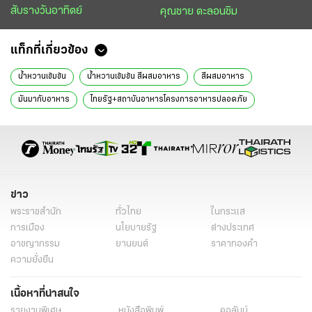
สับรางวันอาทิตย์
คุณชาย ตะลอนชิม
แท็กที่เกี่ยวข้อง
น้ำหวานเข้มข้น
น้ำหวานเข้มข้น สีผสมอาหาร
สีผสมอาหาร
มันมากับอาหาร
ไทยรัฐ+สถาบันอาหารโครงการอาหารปลอดภัย
ข่าววันนี้
ไทยรัฐฉบับพิมพ์
ข่าว
พระราชสำนัก
ทั่วไทย
ในกระแส
การเมือง
นโยบายรัฐ
ต่างประเทศ
อาชญากรรม
ยานยนต์
ราคาทองคำ
ความยั่งยืน
เนื้อหาที่น่าสนใจ
รายงานพิเศษ
หนังสือพิมพ์
คอลัมน์