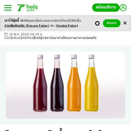
สมัครบริการ
เราใช้คุ้กกี้
เพื่อให้ทุกคนได้ประสบ
การณ์การใช้งานที่ดียิ่งขึ้น
+
ก
ก
-ก
รับทราบ
อ่านเพิ่มเติมคลิก
(Privacy Policy)
และ
(Cookie Policy)
16 พ.ค. 2569 04:28 น.
หนังสือพิมพ์
ไลฟ์สไตล์
ไทยรัฐ+สถาบันอาหารโครงการอาหารปลอดภัย