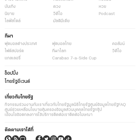
บันเทิง
ดวง
หวย
นิยาย
วิดีโอ
Podcast
ไลฟ์สไตล์
มัลติมีเดีย
กีฬา
ฟุตบอลต่่างประเทศ
ฟุตบอลไทย
คอลัมน์
ไฟต์สปอร์ต
กีฬาโลก
วิดีโอ
แกลเลอรี่
Carabao 7-a-Side Cup
ช็อปปิ้ง
ไทยรัฐอีเวนต์
เกี่ยวกับไทยรัฐ
กิจกรรม
ร่วมงานกับเรา
เกี่ยวกับไทยรัฐ
มูลนิธิไทยรัฐ
ศูนย์ข้อมูลไทยรัฐ
FAQ
ศูนย์ช่วยเหลือ
นโยบายคุ้มครองข้อมูลส่วนบุคคลไทยรัฐกรุ๊ป
เงื่อนไขข้อตกลงการใช้บริการ
ติดต่อเรา
ติดต่อโฆษณา
ติดตามเราได้ที่