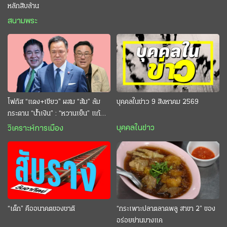
หลักสิบล้าน
สนามพระ
โฟกัส “แดง+เขียว” ผสม “ส้ม” ล้ม
บุคคลในข่าว 9 สิงหาคม 2569
กระดาน “นํ้าเงิน” : “หวานเย็น” แก้
กระหาย “อนุทิน” ดักตีกินสบาย
บุคคลในข่าว
วิเคราะห์การเมือง
“เด็ก” คืออนาคตของชาติ
“กระเพาะปลาตลาดพลู สาขา 2” ของ
อร่อยย่านบางแค