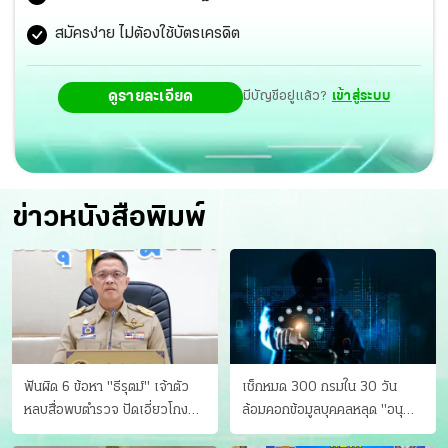
สมัครง่าย ไม่ต้องใช้บัตรเครดิต
ดูรายละเอียด
มีบัญชีอยู่แล้ว?
เข้าสู่ระบบ
ข่าวหนังสือพิมพ์
ฟันผิด 6 ข้อหา "ธีรุตม์" เจ้าตัว
เช็กหมด 300 กรมใน 30 วัน
หลบสื่อพบตำรวจ ปัดเอี่ยวโกง
ล้อมคอกข้อมูลบุคคลหลุด "อนุ
สอบท้องถิ่น จ่อบี้รํ่ารวยมากปกติ
ดิษฐ์" ขยี้ภัยระดับชาติ