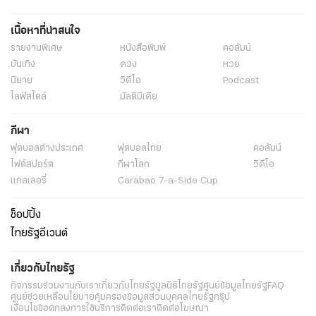
สงครามตะวันออกกลางล่าสุด
สงครามโลกครั้งที่ 3
ข่าวสงคราม
เนื้อหาที่น่าสนใจ
ข่าวสงครามล่าสุด
ข่าววันนี้
ไทยรัฐฉบับพิมพ์
ข่าวหน้า1
รายงานพิเศษ
หนังสือพิมพ์
คอลัมน์
บันเทิง
ดวง
หวย
นิยาย
วิดีโอ
Podcast
ไลฟ์สไตล์
มัลติมีเดีย
กีฬา
ฟุตบอลต่่างประเทศ
ฟุตบอลไทย
คอลัมน์
ไฟต์สปอร์ต
กีฬาโลก
วิดีโอ
แกลเลอรี่
Carabao 7-a-Side Cup
ช็อปปิ้ง
ไทยรัฐอีเวนต์
เกี่ยวกับไทยรัฐ
กิจกรรม
ร่วมงานกับเรา
เกี่ยวกับไทยรัฐ
มูลนิธิไทยรัฐ
ศูนย์ข้อมูลไทยรัฐ
FAQ
ศูนย์ช่วยเหลือ
นโยบายคุ้มครองข้อมูลส่วนบุคคลไทยรัฐกรุ๊ป
เงื่อนไขข้อตกลงการใช้บริการ
ติดต่อเรา
ติดต่อโฆษณา