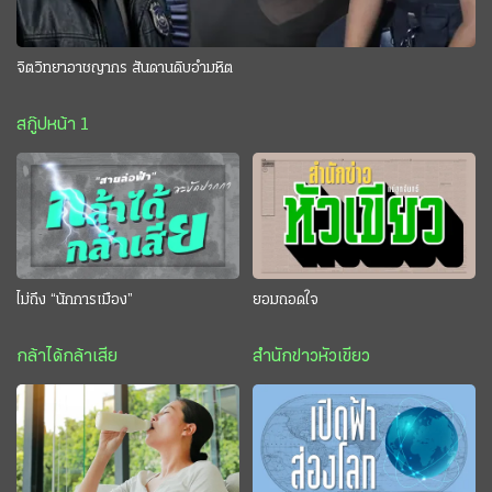
จิตวิทยาอาชญากร สันดานดิบอำมหิต
สกู๊ปหน้า 1
ไม่ถึง “นักการเมือง”
ยอมถอดใจ
กล้าได้กล้าเสีย
สำนักข่าวหัวเขียว