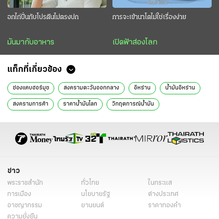
อกไก่ปั่นกับโปรตีนไม่ตรงปก
การจะเข้านาโตไม่ใช่เรื่องง่าย
มันมากับอาหาร
เปิดฟ้าส่องโลก
แท็กที่เกี่ยวข้อง
ช่องแคบฮอร์มุซ
สงครามตะวันออกกลาง
อิหร่าน
น้ำมันอิหร่าน
สงครามการค้า
ราคาน้ำมันโลก
วิกฤตการณ์น้ำมัน
การส่งออกน้ำมัน
อิสราเอล-อิหร่าน
สหรัฐ-อิสราเอล-อิหร่าน
สหรัฐโจมตีอิหร่าน
สงครามอิหร่าน
สงครามอิสราเอล
อิหร่าน ล่าสุด
สหรัฐอเมริกา
อิสราเอล
กรุงเตหะราน
ผู้นำสูงสุดอิหร่าน
อาลี คาเมเนอี
โมจตาบา คาเมเนอี
ข่าว
พระราชสำนัก
ทั่วไทย
ในกระแส
โมจตาบา คาเมเนอี ประวัติ
โดนัลด์ ทรัมป์
เบนจามิน เนทันยาฮู
การเมือง
นโยบายรัฐ
ต่างประเทศ
กองกำลังพิทักษ์ปฏิวัติอิหร่าน
IRGC
การเมืองโลก
อาชญากรรม
ยานยนต์
ราคาทองคำ
ความยั่งยืน
ตะวันออกกลาง
สถานการณ์ตะวันออกกลาง
สงครามอิสราเอลล่าสุด