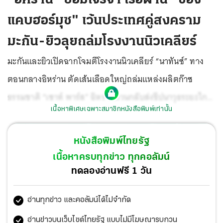
แคบฮอร์มุซ" เว้นประเทศคู่สงคราม
มะกัน-ยิวลุยถล่มโรงงานนิวเคลียร์
มะกันและยิวเปิดฉากโจมตีโรงงานนิวเคลียร์ “นาทันซ์” ทาง
ตอนกลางอิหร่าน ตัดเส้นเลือดใหญ่ถล่มแหล่งผลิตก๊าซ
ธรรมชาติ “เซาท์ พาร์ส” อิหร่านสวนกลับส่งขีปนาวุธระยะไกล
เนื้อหาพิเศษเฉพาะสมาชิกหนังสือพิมพ์เท่านั้น
เกินกว่าขีดความสามารถ เตือนคู่อริ และขู่ถล่มแหล่งท่องเที่ยว
พันธมิตร พร้อมเปิดไฟเขียวเรือญี่ปุ่นผ่านช่องแคบฮอร์มุซ ส่วน
หนังสือพิมพ์ไทยรัฐ
เกาหลี ขอเจรจาเอี่ยวเดินเรือ สื่ออินเดียแจงเคเบิลใต้ทะเล
เนื้อหาครบทุกข่าว ทุกคอลัมน์
เดือดถูกทำลายหวั่นการสื่อสารถูกตัดขาด ขณะที่ “ทรัมป์”
ทดลองอ่านฟรี 1 วัน
พิจารณาลดระดับสงคราม เชื่อใกล้บรรลุเป้าหมาย
อ่านทุกข่าว และคอลัมน์ได้ไม่จำกัด
อ่านข่าวบนเว็บไซต์ไทยรัฐ แบบไม่มีโฆษณารบกวน