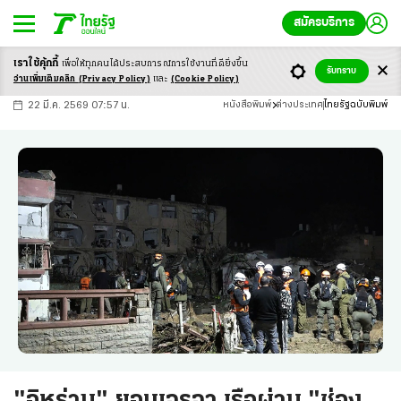
สมัครบริการ
เราใช้คุ้กกี้
เพื่อให้ทุกคนได้ประสบ
การณ์การใช้งานที่ดียิ่งขึ้น
+
ก
ก
-ก
รับทราบ
อ่านเพิ่มเติมคลิก
(Privacy Policy)
และ
(Cookie Policy)
22 มี.ค. 2569 07:57 น.
หนังสือพิมพ์
ต่างประเทศ
ไทยรัฐฉบับพิมพ์
"อิหร่าน" ยอมเจรจา เรือผ่าน "ช่อง