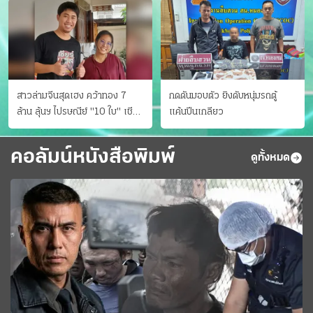
สาวล่ามจีนสุดเฮง คว้าทอง 7
กดดันมอบตัว ยิงดับหนุ่มรถตู้
ล้าน ลุ้นฯ ไปรษณีย์ "10 ใบ" เชียร์
แค้นปีนเกลียว
สเปนได้แชมป์
คอลัมน์หนังสือพิมพ์
ดูทั้งหมด