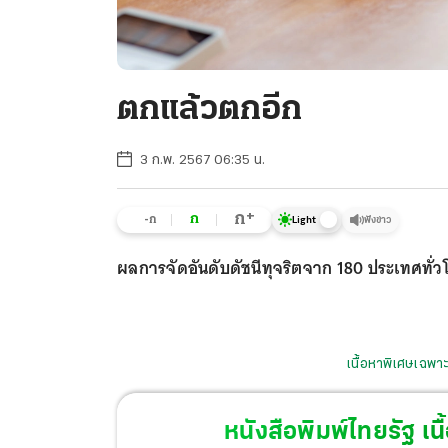
ตกแล้วตกอีก
3 ก.พ. 2567 06:35 น.
+
ก
ก
-ก
ฟังข่าว
Light
ผลการจัดอันดับดัชนีทุจริตจาก 180 ประเทศทั
เนื้อหาพิเศษเฉพาะ
หนังสือพิมพ์ไทยรัฐ
เนื