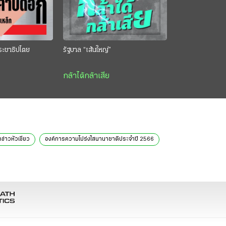
ระชาธิปไตย
รัฐบาล “เส้นใหญ่”
กล้าได้กล้าเสีย
กข่าวหัวเขียว
องค์การความโปร่งใสนานาชาติประจำปี 2566