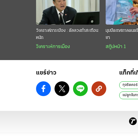
วิเคราะห์การเมือง : ดีลลวงทำสะเทือน
มุมมืดเทศกาลดนตรี 
หนัก
ยา
วิเคราะห์การเมือง
สกู๊ปหน้า 1
แชร์ข่าว
แท็กที่เ
ทุจริตคอร์
แม่ลูกจันทร