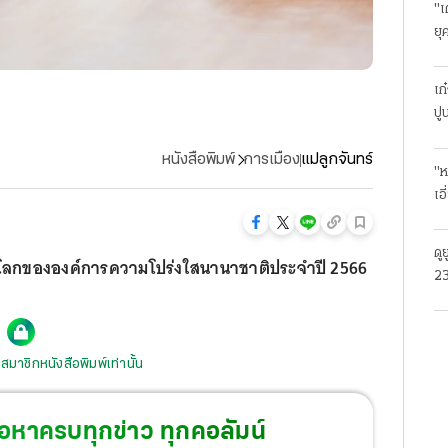
"เ
ยุ
ธุ
เก
ปู
หนังสือพิมพ์
การเมือง
แม่ลูกจันทร์
"ห
เอ
ดู
่วโลกขององค์การความโปร่งใสนานาชาติประจำปี 2566
23
โร
สมาชิกหนังสือพิมพ์เท่านั้น
้อหาครบทุกข่าว ทุกคอลัมน์