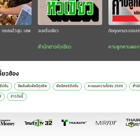
แหล่งมั่วสุม..เสพ
จบครึ่งเดียว
ภัยคุกคามระบอบป
สำนักข่าวหัวเขียว
คาบลูกคาบดอก
กี่ยวข้อง
รัปชัน
จัดอันดับดัชนีทุจริต
ดัชนีคอร์รัปชัน
คะแนนความโปร่ง 2566
สำนั
์
ข่าววันนี้