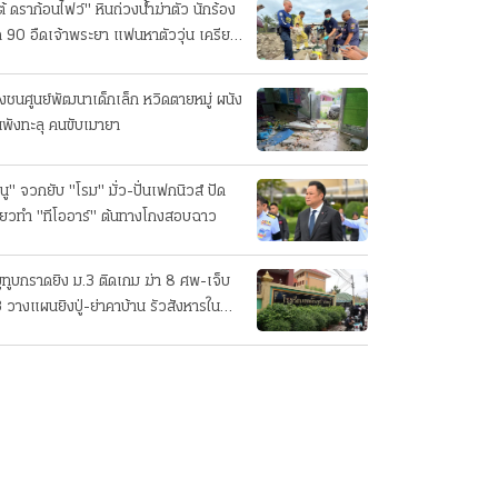
ต้ ดราก้อนไฟว์" หินถ่วงน้ำฆ่าตัว นักร้อง
ค 90 อืดเจ้าพระยา แฟนหาตัววุ่น เครียด
รกิจ!
๋งชนศูนย์พัฒนาเด็กเล็ก หวิดตายหมู่ ผนัง
นพังทะลุ คนขับเมายา
นู" จวกยับ "โรม" มั่ว-ปั่นเฟกนิวส์ ปัด
ี่ยวทํา "ทีโออาร์" ต้นทางโกงสอบฉาว
ยูทูบกราดยิง ม.3 ติดเกม ฆ่า 8 ศพ-เจ็บ
 วางแผนยิงปู่-ย่าคาบ้าน รัวสังหารใน
งเรียนทีละคน