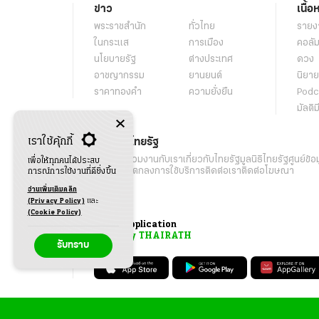
ข่าว
เนื้อ
พระราชสำนัก
ทั่วไทย
รายง
ในกระแส
การเมือง
คอลัม
นโยบายรัฐ
ต่างประเทศ
ดวง
อาชญากรรม
ยานยนต์
นิยาย
ราคาทองคำ
ความยั่งยืน
Podc
มัลติม
เราใช้คุ้กกี้
เกี่ยวกับไทยรัฐ
กิจกรรม
ร่วมงานกับเรา
เกี่ยวกับไทยรัฐ
มูลนิธิไทยรัฐ
ศูนย์ข้อ
เพื่อให้ทุกคนได้ประสบ
เงื่อนไขข้อตกลงการใช้บริการ
ติดต่อเรา
ติดต่อโฆษณา
การณ์การใช้งานที่ดียิ่งขึ้น
อ่านเพิ่มเติมคลิก
(Privacy Policy)
และ
(Cookie Policy)
Application
My THAIRATH
รับทราบ