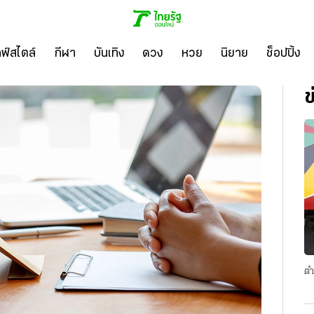
ลฟ์สไตล์
กีฬา
บันเทิง
ดวง
หวย
นิยาย
ช็อปปิ้ง
ข
ตำ