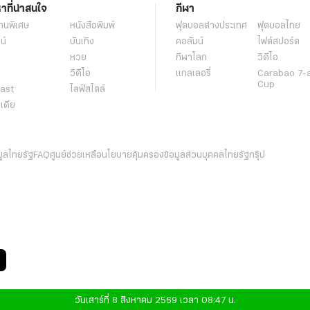
หาที่น่าสนใจ
กีฬา
านพิเศษ
หนังสือพิมพ์
ฟุตบอลต่่างประเทศ
ฟุตบอลไทย
น์
บันเทิง
คอลัมน์
ไฟต์สปอร์ต
หวย
กีฬาโลก
วิดีโอ
วิดีโอ
แกลเลอรี่
Carabao 7-
Cup
ast
ไลฟ์สไตล์
ีเดีย
มูลไทยรัฐ
FAQ
ศูนย์ช่วยเหลือ
นโยบายคุ้มครองข้อมูลส่วนบุคคลไทยรัฐกรุ๊ป
วันเสาร์ที่ 8 สิงหาคม 2569 เวลา 08:47 น.