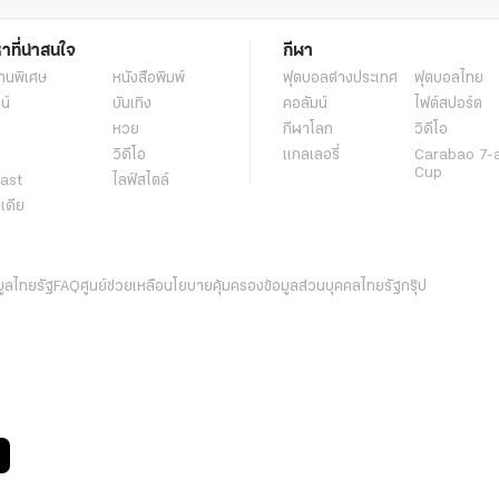
หาที่น่าสนใจ
กีฬา
านพิเศษ
หนังสือพิมพ์
ฟุตบอลต่่างประเทศ
ฟุตบอลไทย
น์
บันเทิง
คอลัมน์
ไฟต์สปอร์ต
หวย
กีฬาโลก
วิดีโอ
วิดีโอ
แกลเลอรี่
Carabao 7-
Cup
ast
ไลฟ์สไตล์
ีเดีย
มูลไทยรัฐ
FAQ
ศูนย์ช่วยเหลือ
นโยบายคุ้มครองข้อมูลส่วนบุคคลไทยรัฐกรุ๊ป