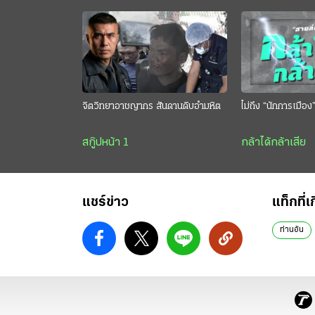
จิตวิทยาอาชญากร สันดานดิบอำมหิต
ไม่ถึง “นักการเมือง
สกู๊ปหน้า 1
กล้าได้กล้าเสีย
แชร์ข่าว
แท็กที่เ
ท่านอ้น