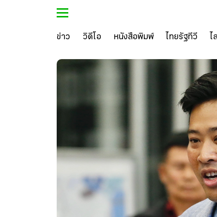
ข่าว
วิดีโอ
หนังสือพิมพ์
ไทยรัฐทีวี
ไ