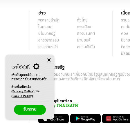
ข่าว
เนื้อ
พระราชสำนัก
ทั่วไทย
รายง
ในกระแส
การเมือง
คอลัม
นโยบายรัฐ
ต่างประเทศ
ดวง
อาชญากรรม
ยานยนต์
นิยาย
ราคาทองคำ
ความยั่งยืน
Podc
มัลติม
เราใช้คุ้กกี้
เกี่ยวกับไทยรัฐ
กิจกรรม
ร่วมงานกับเรา
เกี่ยวกับไทยรัฐ
มูลนิธิไทยรัฐ
ศูนย์ข้อ
เพื่อให้ทุกคนได้ประสบ
เงื่อนไขข้อตกลงการใช้บริการ
ติดต่อเรา
ติดต่อโฆษณา
การณ์การใช้งานที่ดียิ่งขึ้น
อ่านเพิ่มเติมคลิก
(Privacy Policy)
และ
(Cookie Policy)
Application
My THAIRATH
รับทราบ