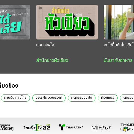
”
ยอมถอดใจ
อกไก่ปั่นกับโปรตี
สำนักข่าวหัวเขียว
มันมากับอาหาร
กี่ยวข้อง
ท่านอ้น กลับไทย
วัชเรศร วิวัชรวงศ์
กิจกรรมวันพ่อ
ท่องเที่ยว
จักรีวั