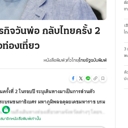
ตั
ขา
เส
ารกิจวันพ่อ กลับไทยครั้ง 2
ไก
ท่องเที่ยว
3 
พง
หนังสือพิมพ์
ทั่วไทย
ไทยรัฐฉบับพิมพ์
สย
ล้
ปะ
นครั้งที่ 2 ในรอบปี ระบุเดินทางมาเป็นการส่วนตัว
จพระบรมชนกาธิเบศร มหาภูมิพลอดุลยเดชมหาราช บรม
าคม รวมถึงเดินทางท่องเที่ยวตามจังหวัดต่างๆ โดยจะ
สมาชิกหนังสือพิมพ์เท่านั้น