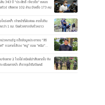
ดสิน 343 ปี "ประสิทธิ์ เจียวก๊ก" หลอก
ยทัวร์ เสียหาย 102 ล้าน มีเหยื่อ 173 คน
ือโคร่งขย้ำ เจ้าหน้าที่ดับสลด ลากไปกิน
ลกว่า 1 กม. ปิดห้วยขาแข้งชั่วคราว
หน่วยงานรัฐ แฮ็กข้อมูลประชาชน "สิริ
ศ์" แฉลากไส้เอง "หนู" กอด "หนิม"
บลือ
อมจับตาย 2 โจรใต้ หนีคดีฆ่าสืบตากใบ ยิง
ทะเดือดคาขนำ สำราญนำทีมปิดคดี