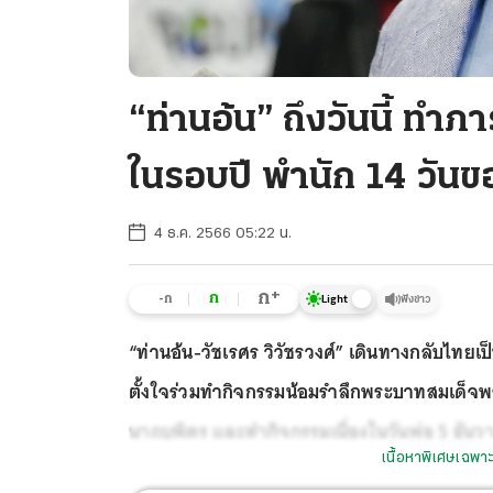
“ท่านอ้น” ถึงวันนี้ ทำภ
ในรอบปี พำนัก 14 วันขอ
4 ธ.ค. 2566 05:22 น.
+
ก
ก
-ก
ฟังข่าว
Light
“ท่านอ้น-วัชเรศร วิวัชรวงศ์” เดินทางกลับไทยเป็
ตั้งใจร่วมทำกิจกรรมน้อมรำลึกพระบาทสมเด็
นาถบพิตร และทำกิจกรรมเนื่องในวันพ่อ 5 ธันว
เนื้อหาพิเศษเฉพาะ
ไปแบบเรียบง่าย คาดจะอยู่นาน 2 สัปดาห์