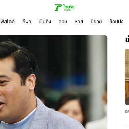
ลฟ์สไตล์
กีฬา
บันเทิง
ดวง
หวย
นิยาย
ช็อปปิ้ง
ข
กด