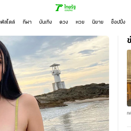
ลฟ์สไตล์
กีฬา
บันเทิง
ดวง
หวย
นิยาย
ช็อปปิ้ง
ข
กด