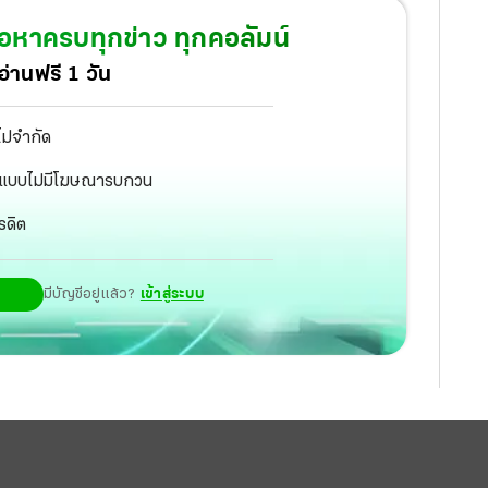
้อหาครบทุกข่าว ทุกคอลัมน์
่านฟรี 1 วัน
ไม่จำกัด
ัฐ แบบไม่มีโฆษณารบกวน
รดิต
มีบัญชีอยู่แล้ว?
เข้าสู่ระบบ
ิน พาละคร “พรหมลิขิต” ช่อง 3 ทำลายทุกสถิติ ฟาดเรต
คน คัมแบ็กสมศักดิ์ศรี!!