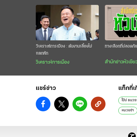
วิเคราะห์การเมือง : ต้นงานเลี้ยงไม่
ทางเลือกที่ปลอดภั
แตกหัก
สำนักข่าวหัวเขีย
วิเคราะห์การเมือง
แชร์ข่าว
แท็กที่เ
โป๊ป ธนวร
หมวยซ่า