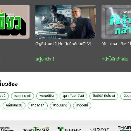
ย
บัญชีดำคอร์รัปชัน บันทึกอัปยศปี’69
“ส้ม–แดง–เขียว” ไ
ว
สกู๊ปหน้า 1
กล้าได้กล้าเสีย
กี่ยวข้อง
รธน์
เบลล่า ราณี
พรหมลิขิต
ลุลา กันยารัตน์
ฟิลลิปส์ ทินโรจน์
นิวเ
คลื่นรบกวน
ข่าวดารา
ข่าวบันเทิง
ข่าววันนี้