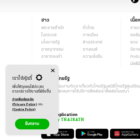
ข่าว
เนื้อ
พระราชสำนัก
ทั่วไทย
รายง
ในกระแส
การเมือง
คอลัม
นโยบายรัฐ
ต่างประเทศ
ดวง
อาชญากรรม
ยานยนต์
นิยาย
ราคาทองคำ
ความยั่งยืน
Podc
มัลติม
เราใช้คุ้กกี้
เกี่ยวกับไทยรัฐ
กิจกรรม
ร่วมงานกับเรา
เกี่ยวกับไทยรัฐ
มูลนิธิไทยรัฐ
ศูนย์ข้อ
เพื่อให้ทุกคนได้ประสบ
เงื่อนไขข้อตกลงการใช้บริการ
ติดต่อเรา
ติดต่อโฆษณา
การณ์การใช้งานที่ดียิ่งขึ้น
อ่านเพิ่มเติมคลิก
(Privacy Policy)
และ
(Cookie Policy)
Application
My THAIRATH
รับทราบ