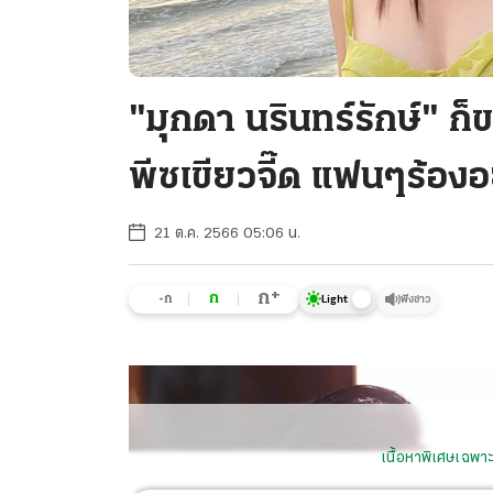
"มุกดา นรินทร์รักษ์" ก
พีซเขียวจี๊ด แฟนๆร้องอ
21 ต.ค. 2566 05:06 น.
+
ก
ก
-ก
ฟังข่าว
Light
เนื้อหาพิเศษเฉพาะ