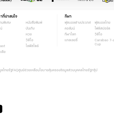
หาที่น่าสนใจ
กีฬา
านพิเศษ
หนังสือพิมพ์
ฟุตบอลต่่างประเทศ
ฟุตบอลไทย
น์
บันเทิง
คอลัมน์
ไฟต์สปอร์ต
หวย
กีฬาโลก
วิดีโอ
วิดีโอ
แกลเลอรี่
Carabao 7-
Cup
ast
ไลฟ์สไตล์
ีเดีย
มูลไทยรัฐ
FAQ
ศูนย์ช่วยเหลือ
นโยบายคุ้มครองข้อมูลส่วนบุคคลไทยรัฐกรุ๊ป