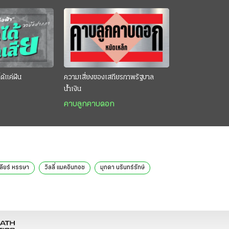
ด้แค่ฝัน
ความเสี่ยงของเสถียรภาพรัฐบาล
น้ำเงิน
คาบลูกคาบดอก
คลียร์ หรรษา
วิลลี่ แมคอินทอช
มุกดา นรินทร์รักษ์