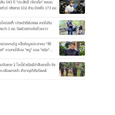
ดสิน 343 ปี "ประสิทธิ์ เจียวก๊ก" หลอก
ยทัวร์ เสียหาย 102 ล้าน มีเหยื่อ 173 คน
ือโคร่งขย้ำ เจ้าหน้าที่ดับสลด ลากไปกิน
ลกว่า 1 กม. ปิดห้วยขาแข้งชั่วคราว
หน่วยงานรัฐ แฮ็กข้อมูลประชาชน "สิริ
ศ์" แฉลากไส้เอง "หนู" กอด "หนิม"
บลือ
อมจับตาย 2 โจรใต้ หนีคดีฆ่าสืบตากใบ ยิง
ทะเดือดคาขนำ สำราญนำทีมปิดคดี