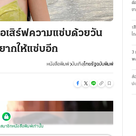
ตั
ขา
เส
็ขอเสิร์ฟความแซ่บด้วยวัน
ไก
ยากให้แซ่บอีก
3 
พง
หนังสือพิมพ์
บันเทิง
ไทยรัฐฉบับพิมพ์
สย
ล้
ปะ
สมาชิกหนังสือพิมพ์เท่านั้น