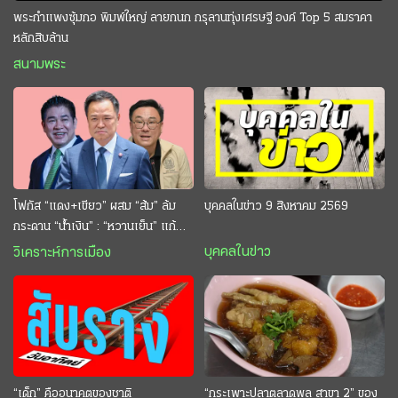
พระกำแพงซุ้มกอ พิมพ์ใหญ่ ลายกนก กรุลานทุ่งเศรษฐี องค์ Top 5 สมราคา
หลักสิบล้าน
สนามพระ
โฟกัส “แดง+เขียว” ผสม “ส้ม” ล้ม
บุคคลในข่าว 9 สิงหาคม 2569
กระดาน “นํ้าเงิน” : “หวานเย็น” แก้
กระหาย “อนุทิน” ดักตีกินสบาย
บุคคลในข่าว
วิเคราะห์การเมือง
“เด็ก” คืออนาคตของชาติ
“กระเพาะปลาตลาดพลู สาขา 2” ของ