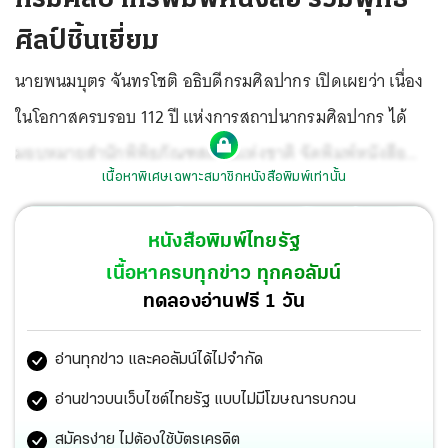
ศิลป์ชิ้นเยี่ยม
นายพนมบุตร จันทรโชติ อธิบดีกรมศิลปากร เปิดเผยว่า เนื่อง
ในโอกาสครบรอบ 112 ปี แห่งการสถาปนากรมศิลปากร ได้
มอบหมายสำนักพิพิธภัณฑสถานแห่งชาติ จัดพิมพ์หนังสือ
เนื้อหาพิเศษเฉพาะสมาชิกหนังสือพิมพ์เท่านั้น
“พระพุทธรูปสำคัญในพิพิธภัณฑสถานแห่งชาติ” โดยมีการ
คัดสรรและรวบรวมพระพุทธรูปสำคัญที่จัดแสดงอยู่ในพิพิธ
หนังสือพิมพ์ไทยรัฐ
ภัณฑ สถานแห่งชาติทั่วประเทศ จำนวน 112 องค์ ซึ่งเป็น
เนื้อหาครบทุกข่าว ทุกคอลัมน์
พระพุทธรูปโบราณที่มีพุทธศิลป์งดงามเป็นพิเศษในแต่ละสกุล
ทดลองอ่านฟรี 1 วัน
ช่าง มีความโดดเด่น สะท้อนถึงคติความเชื่อทางศาสนาและ
อ่านทุกข่าว และคอลัมน์ได้ไม่จำกัด
สุนทรียภาพความงามที่แตกต่างกันไปในแต่ละสมัยและท้อง
ถิ่นภูมิภาคของไทย มีสภาพค่อนข้างสมบูรณ์ มีประวัติความ
อ่านข่าวบนเว็บไซต์ไทยรัฐ แบบไม่มีโฆษณารบกวน
เป็นมาที่แน่ชัด มาจัดพิมพ์หนังสือ พร้อมภาพสีสวยงาม
สมัครง่าย ไม่ต้องใช้บัตรเครดิต