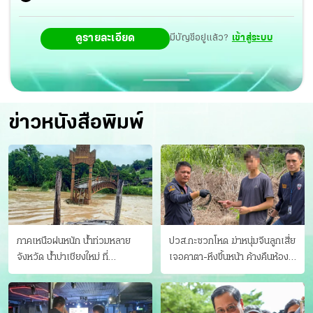
ดูรายละเอียด
มีบัญชีอยู่แล้ว?
เข้าสู่ระบบ
ข่าวหนังสือพิมพ์
ภาคเหนือฝนหนัก น้ำท่วมหลาย
ปวส.กะซวกโหด ฆ่าหนุ่มจีนลูกเสี่ย
จังหวัด นํ้าบ่าเชียงใหม่ ที่
เจอคาตา-หึงขึ้นหน้า ค้างคืนห้อง
แม่ฮ่องสอน ซัดสะพานขาด
แฟนสาว