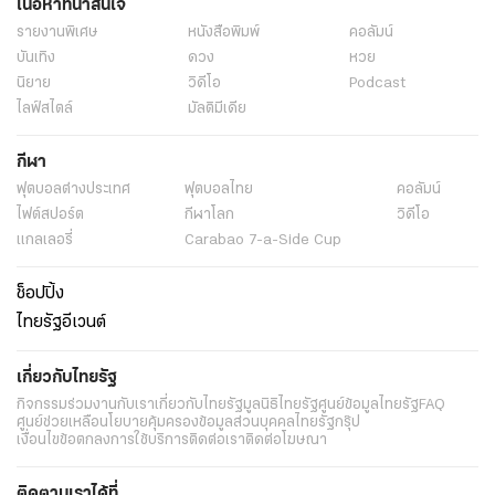
เนื้อหาที่น่าสนใจ
รายงานพิเศษ
หนังสือพิมพ์
คอลัมน์
บันเทิง
ดวง
หวย
นิยาย
วิดีโอ
Podcast
ไลฟ์สไตล์
มัลติมีเดีย
กีฬา
ฟุตบอลต่่างประเทศ
ฟุตบอลไทย
คอลัมน์
ไฟต์สปอร์ต
กีฬาโลก
วิดีโอ
แกลเลอรี่
Carabao 7-a-Side Cup
ช็อปปิ้ง
ไทยรัฐอีเวนต์
เกี่ยวกับไทยรัฐ
กิจกรรม
ร่วมงานกับเรา
เกี่ยวกับไทยรัฐ
มูลนิธิไทยรัฐ
ศูนย์ข้อมูลไทยรัฐ
FAQ
ศูนย์ช่วยเหลือ
นโยบายคุ้มครองข้อมูลส่วนบุคคลไทยรัฐกรุ๊ป
เงื่อนไขข้อตกลงการใช้บริการ
ติดต่อเรา
ติดต่อโฆษณา
ติดตามเราได้ที่