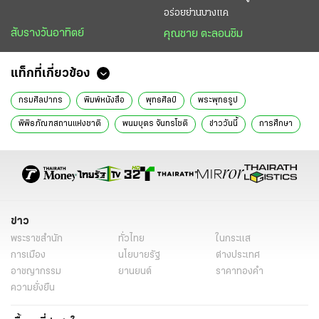
อร่อยย่านบางแค
สับรางวันอาทิตย์
คุณชาย ตะลอนชิม
แท็กที่เกี่ยวข้อง
กรมศิลปากร
พิมพ์หนังสือ
พุทธศิลป์
พระพุทธรูป
พิพิธภัณฑสถานแห่งชาติ
พนมบุตร จันทรโชติ
ข่าววันนี้
การศึกษา
ข่าว
พระราชสำนัก
ทั่วไทย
ในกระแส
การเมือง
นโยบายรัฐ
ต่างประเทศ
อาชญากรรม
ยานยนต์
ราคาทองคำ
ความยั่งยืน