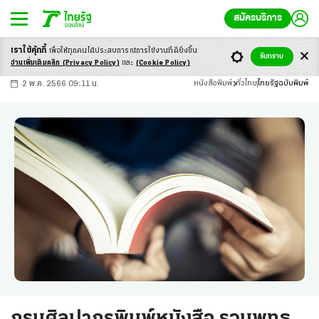
สมัครบริการ
เราใช้คุ้กกี้
เพื่อให้ทุกคนได้ประสบ
การณ์การใช้งานที่ดียิ่งขึ้น
+
ก
ก
-ก
รับทราบ
อ่านเพิ่มเติมคลิก
(Privacy Policy)
และ
(Cookie Policy)
2 พ.ค. 2566 09:11 น.
หนังสือพิมพ์
ทั่วไทย
ไทยรัฐฉบับพิมพ์
กรมศิลปากรพิมพ์หนังสือ รวมพุทธ