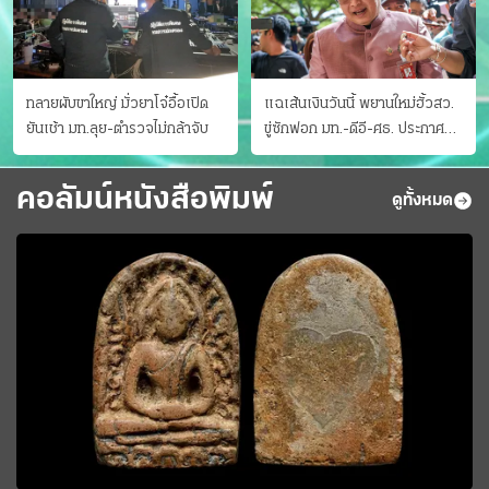
ทลายผับขาใหญ่ มั่วยาโจ๋อื้อเปิด
แฉเส้นเงินวันนี้ พยานใหม่ฮั้วสว.
ยันเช้า มท.ลุย-ตำรวจไม่กล้าจับ
ขู่ซักฟอก มท.-ดีอี-ศธ. ประกาศ
บัญชีท้องถิ่น
คอลัมน์หนังสือพิมพ์
ดูทั้งหมด