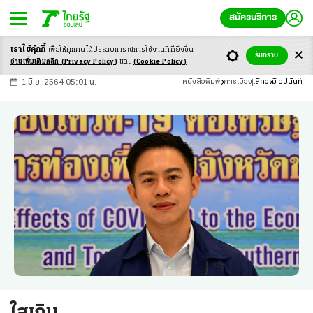
สมัครบริการ
เราใช้คุ้กกี้
เพื่อให้ทุกคนได้ประสบ
การณ์การใช้งานที่ดียิ่งขึ้น
+
ก
ก
-ก
รับทราบ
อ่านเพิ่มเติมคลิก
(Privacy Policy)
และ
(Cookie Policy)
1 มิ.ย. 2564 05:01 น.
หนังสือพิมพ์
การเมือง
เลิศวุฒิ อุปนันท์
ใสเกิน