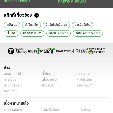
สับรางวันอาทิตย์
คุณชาย ตะลอนชิม
แท็กที่เกี่ยวข้อง
โควิด-19
วัคซีนโควิด
ฉีดวัคซีนโควิด-19
ส.ส.ฉีดวัคซีน
ซิโนแวค
แอสตราเซเนกา
วัคซีน Sinovac
วัคซีน AstraZeneca
อิสระ เสรีวัฒนวุฒิ
เทียบท่าหน้า 3
เลิศวุฒิ อุปนันท์
ข่าว
พระราชสำนัก
ทั่วไทย
ในกระแส
การเมือง
นโยบายรัฐ
ต่างประเทศ
อาชญากรรม
ยานยนต์
ราคาทองคำ
ความยั่งยืน
เนื้อหาที่น่าสนใจ
รายงานพิเศษ
หนังสือพิมพ์
คอลัมน์