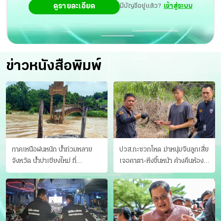
ดูรายละเอียด
มีบัญชีอยู่แล้ว?
เข้าสู่ระบบ
ข่าวหนังสือพิมพ์
ภาคเหนือฝนหนัก น้ำท่วมหลาย
ปวส.กะซวกโหด ฆ่าหนุ่มจีนลูกเสี่ย
จังหวัด นํ้าบ่าเชียงใหม่ ที่
เจอคาตา-หึงขึ้นหน้า ค้างคืนห้อง
แม่ฮ่องสอน ซัดสะพานขาด
แฟนสาว