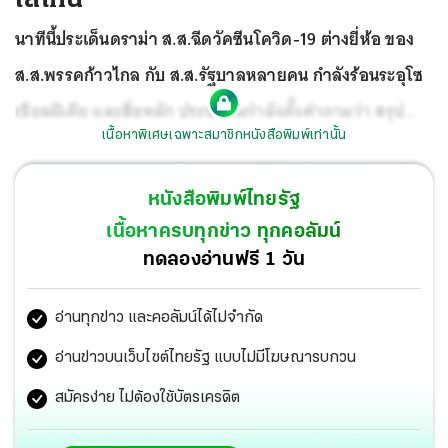
นาทีนี้ประเด็นดราม่า ส.ส.ฉีดวัคซีนโควิด-19 ต่างยี่ห้อ ของ
ส.ส.พรรคก้าวไกล กับ ส.ส.รัฐบาลหลายคน กำลังร้อนระอุโซ
เชียลมีเดีย และสื่อหลัก ประชาชนกำลังตั้งคำถามว่า สรุป
เนื้อหาพิเศษเฉพาะสมาชิกหนังสือพิมพ์เท่านั้น
แล้วผู้เเทนราษฎรของไทยมีอภิสิทธิ์เลือกวัคซีนต่อสู้โรคร้าย
เหนือประชาชนทั่วไปหรือไม่
หนังสือพิมพ์ไทยรัฐ
เนื้อหาครบทุกข่าว ทุกคอลัมน์
ทดลองอ่านฟรี 1 วัน
อ่านทุกข่าว และคอลัมน์ได้ไม่จำกัด
อ่านข่าวบนเว็บไซต์ไทยรัฐ แบบไม่มีโฆษณารบกวน
สมัครง่าย ไม่ต้องใช้บัตรเครดิต