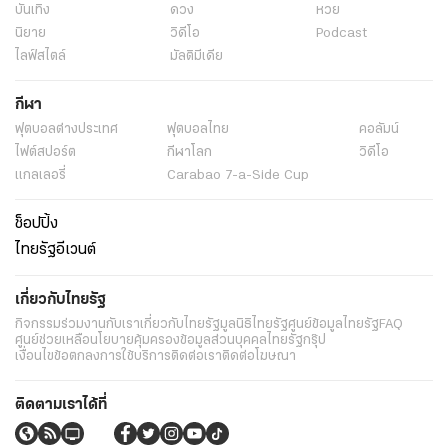
บันเทิง
ดวง
หวย
นิยาย
วิดีโอ
Podcast
ไลฟ์สไตล์
มัลติมีเดีย
กีฬา
ฟุตบอลต่่างประเทศ
ฟุตบอลไทย
คอลัมน์
ไฟต์สปอร์ต
กีฬาโลก
วิดีโอ
แกลเลอรี่
Carabao 7-a-Side Cup
ช็อปปิ้ง
ไทยรัฐอีเวนต์
เกี่ยวกับไทยรัฐ
กิจกรรม
ร่วมงานกับเรา
เกี่ยวกับไทยรัฐ
มูลนิธิไทยรัฐ
ศูนย์ข้อมูลไทยรัฐ
FAQ
ศูนย์ช่วยเหลือ
นโยบายคุ้มครองข้อมูลส่วนบุคคลไทยรัฐกรุ๊ป
เงื่อนไขข้อตกลงการใช้บริการ
ติดต่อเรา
ติดต่อโฆษณา
ติดตามเราได้ที่