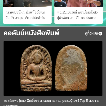
ทลายผับขาใหญ่ มั่วยาโจ๋อื้อเปิด
แฉเส้นเงินวันนี้ พยานใหม่ฮั้วสว.
ยันเช้า มท.ลุย-ตำรวจไม่กล้าจับ
ขู่ซักฟอก มท.-ดีอี-ศธ. ประกาศ
บัญชีท้องถิ่น
คอลัมน์หนังสือพิมพ์
ดูทั้งหมด
พระกำแพงซุ้มกอ พิมพ์ใหญ่ ลายกนก กรุลานทุ่งเศรษฐี องค์ Top 5 สมราคา