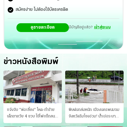
คิดเป็น 8.31% ของประชากร จีนฉีดแล้ว 23 ล้านโดส คิดเป็น
สมัครง่าย ไม่ต้องใช้บัตรเครดิต
1.64% ของประชากร สหภาพยุโรป (อียู) ฉีดไปแล้ว 10.91
ดูรายละเอียด
มีบัญชีอยู่แล้ว?
เข้าสู่ระบบ
ล้านโดส คิดเป็น 2.46% ของประชากร เป็นต้น ขณะที่กลุ่ม
ประเทศอาเซียน ที่มีการฉีดวัคซีนโควิด-19 ไปแล้ว มี 3
ประเทศ ได้แก่ สิงคโปร์ อินโดนีเซีย เมียนมา ขณะที่ไทย
ประกาศว่าจะเริ่มฉีดวัคซีนโควิด-19 ให้กับประชาชนในเดือน
ข่าวหนังสือพิมพ์
ก.พ.2564 นี้
แจ้งจับ "พ่อเลี้ยง" โหด-ทําร้าย
พิษฝนถล่มหนัก เมืองนครพนมจม
เด็กชายวัย 4 ขวบ ใช้ไฟแช็กลน
จังหวัดริมโขงอ่วม! นํ้าเอ่อระบาย
บาดเจ็บ
ไม่ทัน แม่ปิงทะลักล้น