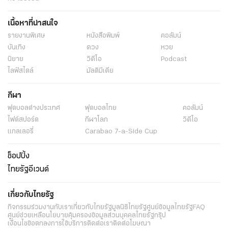
เนื้อหาที่น่าสนใจ
รายงานพิเศษ
หนังสือพิมพ์
คอลัมน์
บันเทิง
ดวง
หวย
นิยาย
วิดีโอ
Podcast
ไลฟ์สไตล์
มัลติมีเดีย
กีฬา
ฟุตบอลต่่างประเทศ
ฟุตบอลไทย
คอลัมน์
ไฟต์สปอร์ต
กีฬาโลก
วิดีโอ
แกลเลอรี่
Carabao 7-a-Side Cup
ช็อปปิ้ง
ไทยรัฐอีเวนต์
เกี่ยวกับไทยรัฐ
กิจกรรม
ร่วมงานกับเรา
เกี่ยวกับไทยรัฐ
มูลนิธิไทยรัฐ
ศูนย์ข้อมูลไทยรัฐ
FAQ
ศูนย์ช่วยเหลือ
นโยบายคุ้มครองข้อมูลส่วนบุคคลไทยรัฐกรุ๊ป
เงื่อนไขข้อตกลงการใช้บริการ
ติดต่อเรา
ติดต่อโฆษณา