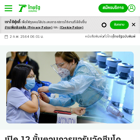
สมัครบริการ
เราใช้คุ้กกี้
เพื่อให้ทุกคนได้ประสบ
การณ์การใช้งานที่ดียิ่งขึ้น
+
ก
ก
-ก
รับทราบ
อ่านเพิ่มเติมคลิก
(Privacy Policy)
และ
(Cookie Policy)
2 ก.พ. 2564 06:01 น.
หนังสือพิมพ์
ทั่วไทย
ไทยรัฐฉบับพิมพ์
เปิด 12 ขั้นตอนการขอรับวัคซีนโค