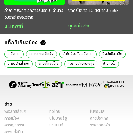
อำลา “ประกิต อภิสารธนรักษ์” ตำนาน
บุคคลในข่าว 10 สิงหาคม 2569
วงการโฆษณาไทย
บุคคลในข่าว
เหะหะพาที
แท็กที่เกี่ยวข้อง
โควิด-19
สถานการณ์โควิด
วัคซีนป้องกันโควิด-19
ฉีดวัคซีนโควิด
วัคซีนต้านโควิด
วัคซีนโควิดไทย
ทีมข่าวสาธารณสุข
ข่าวทั่วไป
ข่าว
พระราชสำนัก
ทั่วไทย
ในกระแส
การเมือง
นโยบายรัฐ
ต่างประเทศ
อาชญากรรม
ยานยนต์
ราคาทองคำ
ความยั่งยืน