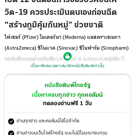
วิด-19 ควรประเมินตนเองก่อนฉีด
"สร้างภูมิคุ้มกันหมู่” ช่วยชาติ
ไฟเซอร์ (Pfizer) โมเดอร์นา (Moderna) แอสตราเซเนกา
(AstraZeneca) ซิโนแวค (Sinovac) ซิโนฟาร์ม (Sinopharm)
จอห์นสันแอนด์จอห์นสัน (Johnson & Johnson) สปุตนิก วี
เนื้อหาพิเศษเฉพาะสมาชิกหนังสือพิมพ์เท่านั้น
(SputnikV) ชื่อวัคซีนป้องกันโรคโควิด-19 ที่ประเทศ
มหาอำนาจระดับต้นของโลกกำลังเร่งวิจัยและผลิต และ
หนังสือพิมพ์ไทยรัฐ
แน่นอนคงไม่มีใครปฏิเสธว่า ช่วงเวลานี้วัคซีนโควิด-19 คือ
เนื้อหาครบทุกข่าว ทุกคอลัมน์
สุดยอดปรารถนาของมวลมนุษยชาติเพราะยอดรวมผู้ติดเชื้อ
ทดลองอ่านฟรี 1 วัน
ทั่วโลก ณ วันที่ 31 ม.ค.2564 มีจำนวน 103.13 ล้านคน เสีย
อ่านทุกข่าว และคอลัมน์ได้ไม่จำกัด
ชีวิต 2.2 ล้านคน จึงเป็นเหตุให้ทุกประเทศเร่งหาวัคซีนมาฉีด
เพื่อป้องกันโรค โดยสหรัฐอเมริกา ฉีดไปแล้ว 27.3 ล้านโดส
อ่านข่าวบนเว็บไซต์ไทยรัฐ แบบไม่มีโฆษณารบกวน