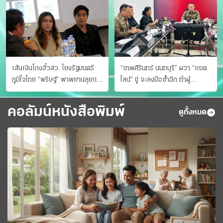
เส้นเงินโกงฮั้วสว. โยงรัฐมนตรี
“เทพศิรินทร์ นนทบุรี” ผวา “แชต
ภูมิใจไทย “พริษฐ์” พาพยานลุยแฉ
ไลน์” ขู่ จะลงมือซ้ำอีก ทําผู้
มีโอนให้คนกกต.ด้วย
ปกครองแตกตื่นแจ้งตำรวจ
คอลัมน์หนังสือพิมพ์
ดูทั้งหมด