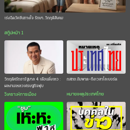
เร่งฉีดวัคซีนทางใจ รักษา..วิกฤติสังคม
สกู๊ปหน้า 1
วิกฤติศรัทธารัฐบาล 4 เดือนดิ่งเหว :
กสทช.อัมพาต–ถึงเวลาโละบอร์ด
ผลงานเหลวเศรษฐกิจฟุบ
หมายเหตุประเทศไทย
วิเคราะห์การเมือง