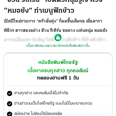
"หมอย้ง" ทำเมนูฟักข้าว
เปิดปีใหม่รายการ “ครัวลั่นทุ่ง” ก็มดขึ้นเต็มจอ เมื่อดารา
พิธีกร สาวสองอย่าง อ้วน รีเทิร์น ขอควง แฟนหนุ่ม หมอย้ง
มาร่วมเป็นแขก รับเชิญ ไปเที่ยวสวนฟักข้าว ที่บ้านฟักข้าว
เนื้อหาพิเศษเฉพาะสมาชิกหนังสือพิมพ์เท่านั้น
อ.พุทธมณฑล จ.นครปฐม ซึ่งทำเอาพิธีกรหลัก เอ ไชยา ถึง
กับแซวกันสนุกทั้งรายการ มีแต่เรื่องชวนหัวเราะ
หนังสือพิมพ์ไทยรัฐ
เนื้อหาครบทุกข่าว ทุกคอลัมน์
ทดลองอ่านฟรี 1 วัน
อ่านทุกข่าว และคอลัมน์ได้ไม่จำกัด
อ่านข่าวบนเว็บไซต์ไทยรัฐ แบบไม่มีโฆษณารบกวน
สมัครง่าย ไม่ต้องใช้บัตรเครดิต