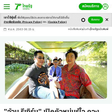
สมัครบริการ
เราใช้คุ้กกี้
เพื่อให้ทุกคนได้ประสบ
การณ์การใช้งานที่ดียิ่งขึ้น
+
ก
ก
-ก
รับทราบ
อ่านเพิ่มเติมคลิก
(Privacy Policy)
และ
(Cookie Policy)
4 ม.ค. 2563 06:15 น.
หนังสือพิมพ์
บันเทิง
ไทยรัฐฉบับพิมพ์
"อ้วน รีเทิร์น" เปิดตัวหนุ่มรู้ใจ ควง