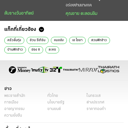
อร่อยย่านบางแค
สับรางวันอาทิตย์
คุณชาย ตะลอนชิม
แท็กที่เกี่ยวข้อง
ครัวลั่นทุ่ง
อ้วน รีเทิร์น
หมอย้ง
เอ ไชยา
สวนฟักข้าว
บ้านฟักข้าว
ช่อง 8
ละคร
ข่าว
พระราชสำนัก
ทั่วไทย
ในกระแส
การเมือง
นโยบายรัฐ
ต่างประเทศ
อาชญากรรม
ยานยนต์
ราคาทองคำ
ความยั่งยืน