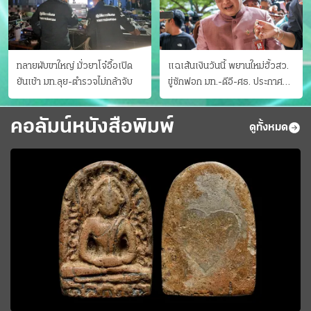
ทลายผับขาใหญ่ มั่วยาโจ๋อื้อเปิด
แฉเส้นเงินวันนี้ พยานใหม่ฮั้วสว.
ยันเช้า มท.ลุย-ตำรวจไม่กล้าจับ
ขู่ซักฟอก มท.-ดีอี-ศธ. ประกาศ
บัญชีท้องถิ่น
คอลัมน์หนังสือพิมพ์
ดูทั้งหมด