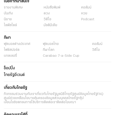
เนื้อหาที่น่าสนใจ
รายงานพิเศษ
หนังสือพิมพ์
คอลัมน์
บันเทิง
ดวง
หวย
นิยาย
วิดีโอ
Podcast
ไลฟ์สไตล์
มัลติมีเดีย
กีฬา
ฟุตบอลต่่างประเทศ
ฟุตบอลไทย
คอลัมน์
ไฟต์สปอร์ต
กีฬาโลก
วิดีโอ
แกลเลอรี่
Carabao 7-a-Side Cup
ช็อปปิ้ง
ไทยรัฐอีเวนต์
เกี่ยวกับไทยรัฐ
กิจกรรม
ร่วมงานกับเรา
เกี่ยวกับไทยรัฐ
มูลนิธิไทยรัฐ
ศูนย์ข้อมูลไทยรัฐ
FAQ
ศูนย์ช่วยเหลือ
นโยบายคุ้มครองข้อมูลส่วนบุคคลไทยรัฐกรุ๊ป
เงื่อนไขข้อตกลงการใช้บริการ
ติดต่อเรา
ติดต่อโฆษณา
ติดตามเราได้ที่