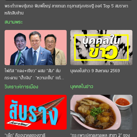
พระกำแพงซุ้มกอ พิมพ์ใหญ่ ลายกนก กรุลานทุ่งเศรษฐี องค์ Top 5 สมราคา
หลักสิบล้าน
สนามพระ
โฟกัส “แดง+เขียว” ผสม “ส้ม” ล้ม
บุคคลในข่าว 9 สิงหาคม 2569
กระดาน “นํ้าเงิน” : “หวานเย็น” แก้
กระหาย “อนุทิน” ดักตีกินสบาย
บุคคลในข่าว
วิเคราะห์การเมือง
“เด็ก” คืออนาคตของชาติ
“กระเพาะปลาตลาดพลู สาขา 2” ของ