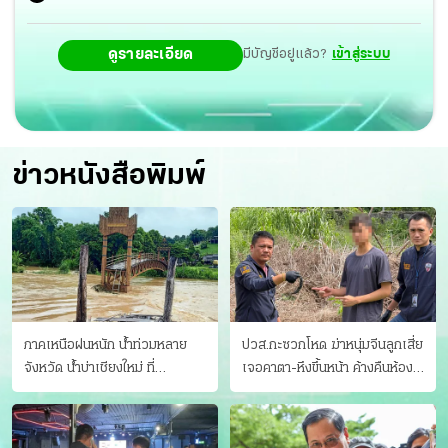
ดูรายละเอียด
มีบัญชีอยู่แล้ว?
เข้าสู่ระบบ
ข่าวหนังสือพิมพ์
ภาคเหนือฝนหนัก น้ำท่วมหลาย
ปวส.กะซวกโหด ฆ่าหนุ่มจีนลูกเสี่ย
จังหวัด นํ้าบ่าเชียงใหม่ ที่
เจอคาตา-หึงขึ้นหน้า ค้างคืนห้อง
แม่ฮ่องสอน ซัดสะพานขาด
แฟนสาว