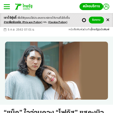
สมัครบริการ
เราใช้คุ้กกี้
เพื่อให้ทุกคนได้ประสบ
การณ์การใช้งานที่ดียิ่งขึ้น
+
ก
ก
-ก
รับทราบ
อ่านเพิ่มเติมคลิก
(Privacy Policy)
และ
(Cookie Policy)
5 ก.ย. 2562 07:01 น.
หนังสือพิมพ์
บันเทิง
ไทยรัฐฉบับพิมพ์
“แน็ก” ใจอ่อนควง “โฟกัส” แสดงมิว