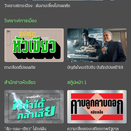
วิเคราะห์การเมือง : ต้นงานเลี้ยงไม่แตกหัก
วิเคราะห์การเมือง
ทางเลือกที่ปลอดภัย
บัญชีดำคอร์รัปชัน บันทึกอัปยศปี’69
สำนักข่าวหัวเขียว
สกู๊ปหน้า 1
“ส้ม–แดง–เขียว” ได้แค่ฝัน
ความเสี่ยงของเสถียรภาพรัฐบาล