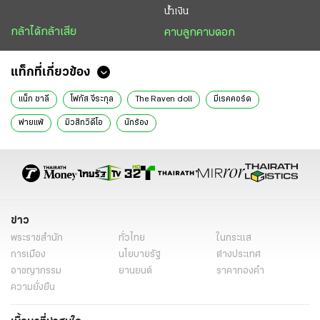
น้ำเงิน
กล้าได้กล้าเสีย
คาบลูกคาบดอก
แท็กที่เกี่ยวข้อง
แน็ก ชาลี
โฟกัส จีระกุล
The Raven doll
มีเรคคอร์ด
พ่ายแพ้
มิวสิกวิดีโอ
นักร้อง
ข่าว
พระราชสำนัก
ทั่วไทย
ในกระแส
การเมือง
นโยบายรัฐ
ต่างประเทศ
อาชญากรรม
ยานยนต์
ราคาทองคำ
ความยั่งยืน