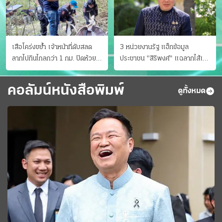
เสือโคร่งขย้ำ เจ้าหน้าที่ดับสลด
3 หน่วยงานรัฐ แฮ็กข้อมูล
ลากไปกินไกลกว่า 1 กม. ปิดห้วย
ประชาชน "สิริพงศ์" แฉลากไส้เอง
ขาแข้งชั่วคราว
"หนู" กอด "หนิม" สยบลือ
คอลัมน์หนังสือพิมพ์
ดูทั้งหมด