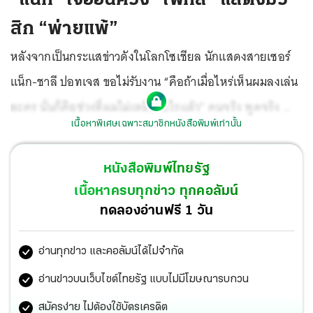
สิก “พ่ายแพ้”
หลังจากเป็นกระแสข่าวดังในโลกโซเชียล นักแสดงสายเซอร์
แน็ก-ชาลี ปอทเจส ขอไม่รับงาน “คือถ้าเมื่อไหร่เห็นผมลงเล่น
ละคร นั่นก็คือช่วงที่ผมไม่เหลืออะไรแล้ว” คนจริง พูดจริง ทำ
เนื้อหาพิเศษเฉพาะสมาชิกหนังสือพิมพ์เท่านั้น
จริง แต่เพราะเพลง “พ่ายแพ้” ของศิลปิน “The Raven doll
(เดอะเรเวนดอลล์)” จากค่ายมีเรคคอร์ด โดนใจ แน็ก ยอมรับ
หนังสือพิมพ์ไทยรัฐ
เล่นมิวสิก
เนื้อหาครบทุกข่าว ทุกคอลัมน์
ทดลองอ่านฟรี 1 วัน
อ่านทุกข่าว และคอลัมน์ได้ไม่จำกัด
อ่านข่าวบนเว็บไซต์ไทยรัฐ แบบไม่มีโฆษณารบกวน
สมัครง่าย ไม่ต้องใช้บัตรเครดิต