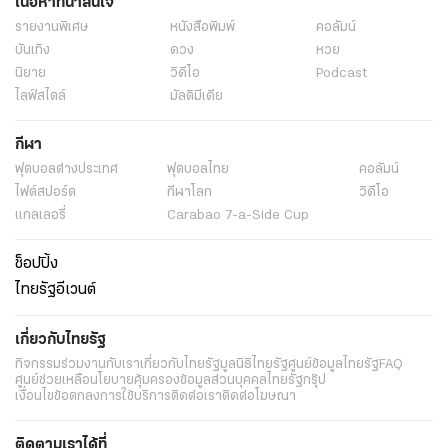
เนื้อหาที่น่าสนใจ
รายงานพิเศษ
หนังสือพิมพ์
คอลัมน์
บันเทิง
ดวง
หวย
นิยาย
วิดีโอ
Podcast
ไลฟ์สไตล์
มัลติมีเดีย
กีฬา
ฟุตบอลต่่างประเทศ
ฟุตบอลไทย
คอลัมน์
ไฟต์สปอร์ต
กีฬาโลก
วิดีโอ
แกลเลอรี่
Carabao 7-a-Side Cup
ช็อปปิ้ง
ไทยรัฐอีเวนต์
เกี่ยวกับไทยรัฐ
กิจกรรม
ร่วมงานกับเรา
เกี่ยวกับไทยรัฐ
มูลนิธิไทยรัฐ
ศูนย์ข้อมูลไทยรัฐ
FAQ
ศูนย์ช่วยเหลือ
นโยบายคุ้มครองข้อมูลส่วนบุคคลไทยรัฐกรุ๊ป
เงื่อนไขข้อตกลงการใช้บริการ
ติดต่อเรา
ติดต่อโฆษณา
ติดตามเราได้ที่