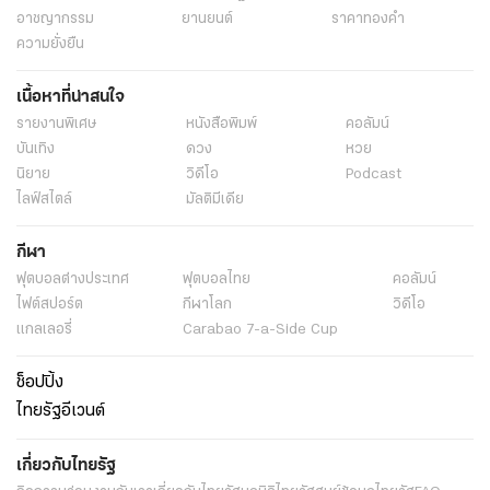
อาชญากรรม
ยานยนต์
ราคาทองคำ
ความยั่งยืน
เนื้อหาที่น่าสนใจ
รายงานพิเศษ
หนังสือพิมพ์
คอลัมน์
บันเทิง
ดวง
หวย
นิยาย
วิดีโอ
Podcast
ไลฟ์สไตล์
มัลติมีเดีย
กีฬา
ฟุตบอลต่่างประเทศ
ฟุตบอลไทย
คอลัมน์
ไฟต์สปอร์ต
กีฬาโลก
วิดีโอ
แกลเลอรี่
Carabao 7-a-Side Cup
ช็อปปิ้ง
ไทยรัฐอีเวนต์
เกี่ยวกับไทยรัฐ