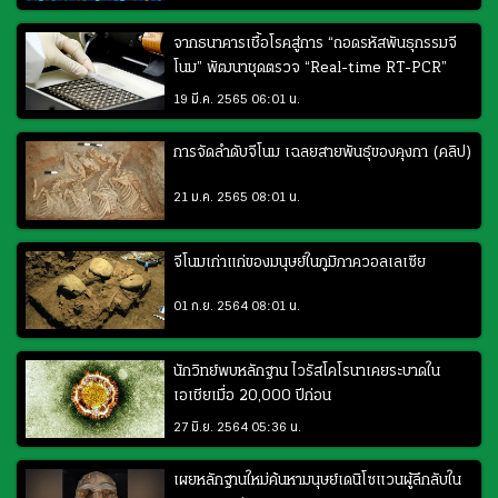
จากธนาคารเชื้อโรคสู่การ “ถอดรหัสพันธุกรรมจี
โนม” พัฒนาชุดตรวจ “Real-time RT-PCR”
19 มี.ค. 2565 06:01 น.
การจัดลำดับจีโนม เฉลยสายพันธุ์ของคุงกา (คลิป)
21 ม.ค. 2565 08:01 น.
จีโนมเก่าแก่ของมนุษย์ในภูมิภาควอลเลเซีย
01 ก.ย. 2564 08:01 น.
นักวิทย์พบหลักฐาน ไวรัสโคโรนาเคยระบาดใน
เอเชียเมื่อ 20,000 ปีก่อน
27 มิ.ย. 2564 05:36 น.
เผยหลักฐานใหม่ค้นหามนุษย์เดนิโซแวนผู้ลึกลับใน