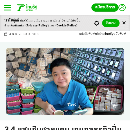
สมัครบริการ
เราใช้คุ้กกี้
เพื่อให้ทุกคนได้ประสบ
การณ์การใช้งานที่ดียิ่งขึ้น
+
ก
ก
-ก
รับทราบ
อ่านเพิ่มเติมคลิก
(Privacy Policy)
และ
(Cookie Policy)
4 ก.ค. 2560 05:01 น.
หนังสือพิมพ์
ทั่วไทย
ไทยรัฐฉบับพิมพ์
3.4 แสนซิมชายแดน เกมกลธุรกิจปั่น