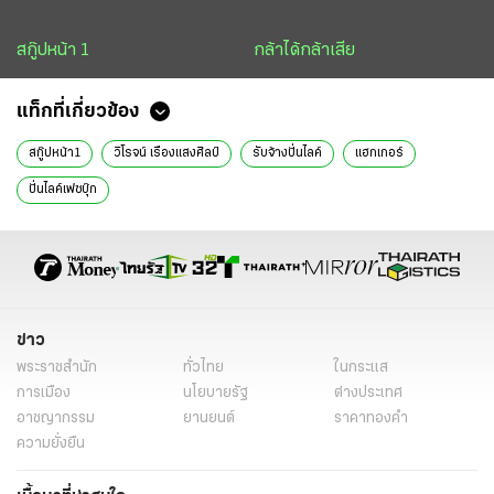
สกู๊ปหน้า 1
กล้าได้กล้าเสีย
แท็กที่เกี่ยวข้อง
สกู๊ปหน้า1
วิโรจน์ เรืองแสงศิลป์
รับจ้างปั่นไลค์
แฮกเกอร์
ปั่นไลค์เฟซบุ๊ก
ข่าว
พระราชสำนัก
ทั่วไทย
ในกระแส
การเมือง
นโยบายรัฐ
ต่างประเทศ
อาชญากรรม
ยานยนต์
ราคาทองคำ
ความยั่งยืน