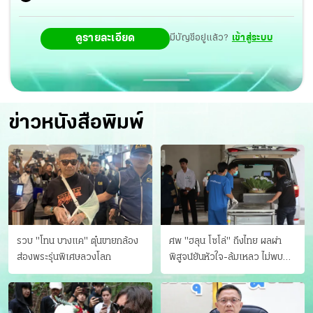
ดูรายละเอียด
มีบัญชีอยู่แล้ว?
เข้าสู่ระบบ
ข่าวหนังสือพิมพ์
รวบ "โทน บางแค" ตุ๋นขายกล้อง
ศพ "ฮลุน โซโล่" ถึงไทย ผลผ่า
ส่องพระรุ่นพิเศษลวงโลก
พิสูจน์ยันหัวใจ-ล้มเหลว ไม่พบ
บาดแผล