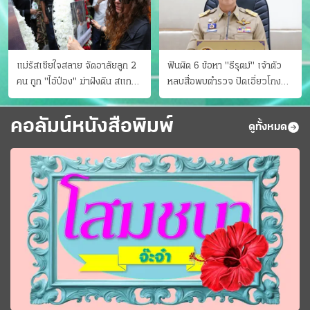
แม่รัสเซียใจสลาย จัดอาลัยลูก 2
ฟันผิด 6 ข้อหา "ธีรุตม์" เจ้าตัว
คน ถูก "ไอ้ป๋อง" ฆ่าฝังดิน สแกน
หลบสื่อพบตำรวจ ปัดเอี่ยวโกง
ไม่มีศพเพิ่ม
สอบท้องถิ่น จ่อบี้รํ่ารวยมากปกติ
คอลัมน์หนังสือพิมพ์
ดูทั้งหมด