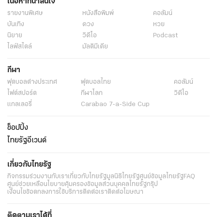
เนื้อหาที่น่าสนใจ
รายงานพิเศษ
หนังสือพิมพ์
คอลัมน์
บันเทิง
ดวง
หวย
นิยาย
วิดีโอ
Podcast
ไลฟ์สไตล์
มัลติมีเดีย
กีฬา
ฟุตบอลต่่างประเทศ
ฟุตบอลไทย
คอลัมน์
ไฟต์สปอร์ต
กีฬาโลก
วิดีโอ
แกลเลอรี่
Carabao 7-a-Side Cup
ช็อปปิ้ง
ไทยรัฐอีเวนต์
เกี่ยวกับไทยรัฐ
กิจกรรม
ร่วมงานกับเรา
เกี่ยวกับไทยรัฐ
มูลนิธิไทยรัฐ
ศูนย์ข้อมูลไทยรัฐ
FAQ
ศูนย์ช่วยเหลือ
นโยบายคุ้มครองข้อมูลส่วนบุคคลไทยรัฐกรุ๊ป
เงื่อนไขข้อตกลงการใช้บริการ
ติดต่อเรา
ติดต่อโฆษณา
ติดตามเราได้ที่