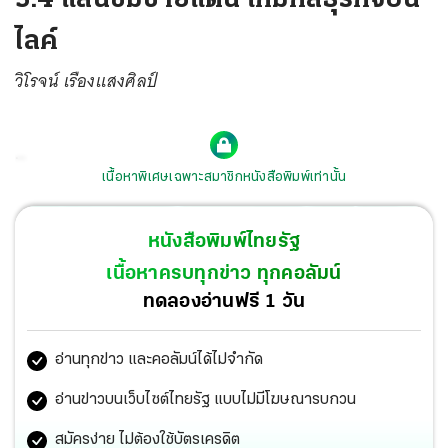
ไลค์
วิโรจน์ เรืองแสงศิลป์
เนื้อหาพิเศษเฉพาะสมาชิกหนังสือพิมพ์เท่านั้น
ประเด็นร้อนกรณี...ชุดสืบสวนตำรวจตรวจคนเข้าเมืองจังหวัด
สระแก้ว นำกำลังเข้าตรวจสอบชาวต่างชาติกลุ่มหนึ่งที่แอบ
หนังสือพิมพ์ไทยรัฐ
มาเปิดออฟฟิศในพื้นที่รับผิดชอบ จนนำไปสู่การตรวจพบ
เนื้อหาครบทุกข่าว ทุกคอลัมน์
โทรศัพท์มือถือกว่า 500 เครื่อง... ซิมการ์ดค่ายโทรศัพท์
ทดลองอ่านฟรี 1 วัน
ต่างๆในประเทศไทยอีกกว่า 340,000 เลขหมาย
อ่านทุกข่าว และคอลัมน์ได้ไม่จำกัด
อ่านข่าวบนเว็บไซต์ไทยรัฐ แบบไม่มีโฆษณารบกวน
สมัครง่าย ไม่ต้องใช้บัตรเครดิต