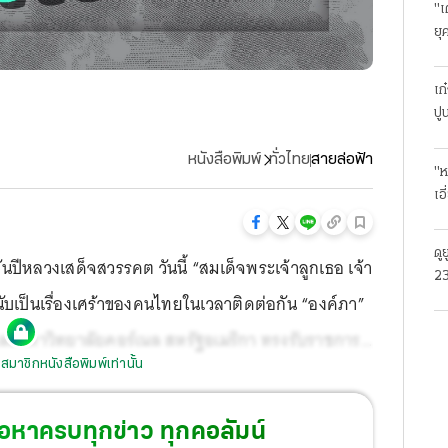
"เ
ยุ
ธุ
เก
ปู
หนังสือพิมพ์
ทั่วไทย
สายล่อฟ้า
"ห
เอ
ดู
ปีหลวงเสด็จสวรรคต วันนี้ “สมเด็จพระเจ้าลูกเธอ เจ้า
23
นับเป็นเรื่องเศร้าของคนไทยในเวลาติดต่อกัน “องค์ภา”
โร
ละมหาวิทยาลัยคอร์เนล สหรัฐอเมริกา ทรงรับราชการ
สมาชิกหนังสือพิมพ์เท่านั้น
รถวายความปลอดภัย กองบัญชาการทหารสูงสุด
้อหาครบทุกข่าว ทุกคอลัมน์