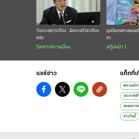
วิเคราะห์การเมือง : ดีลลวงทำสะเทือน
มุมมืดเทศกาลดนตรี 
หนัก
ยา
วิเคราะห์การเมือง
สกู๊ปหน้า 1
แชร์ข่าว
แท็กที่เ
พระองค์ภ
ประกาศสำ
แถลงการณ
ข่าววันนี้