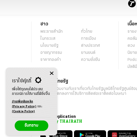
ข่าว
เนื้อ
พระราชสำนัก
ทั่วไทย
รายง
ในกระแส
การเมือง
คอลัม
นโยบายรัฐ
ต่างประเทศ
ดวง
อาชญากรรม
ยานยนต์
นิยาย
ราคาทองคำ
ความยั่งยืน
Podc
มัลติม
เราใช้คุ้กกี้
เกี่ยวกับไทยรัฐ
กิจกรรม
ร่วมงานกับเรา
เกี่ยวกับไทยรัฐ
มูลนิธิไทยรัฐ
ศูนย์ข้อ
เพื่อให้ทุกคนได้ประสบ
เงื่อนไขข้อตกลงการใช้บริการ
ติดต่อเรา
ติดต่อโฆษณา
การณ์การใช้งานที่ดียิ่งขึ้น
อ่านเพิ่มเติมคลิก
(Privacy Policy)
และ
(Cookie Policy)
Application
My THAIRATH
รับทราบ