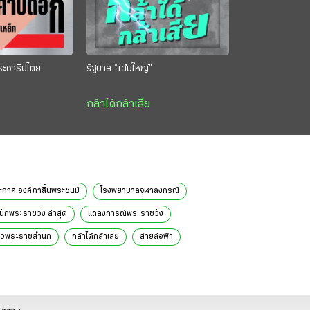
ระชาธิปไตย
รัฐบาล “เส้นใหญ่”
กล้าได้กล้าเสีย
ะกาศ องค์ภาสิ้นพระชนม์
โรงพยาบาลจุฬาลงกรณ์
ักพระราชวัง ล่าสุด
แถลงการณ์พระราชวัง
าวพระราชสำนัก
กล้าได้กล้าเสีย
สายล่อฟ้า