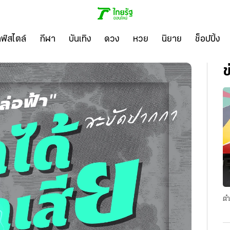
ลฟ์สไตล์
กีฬา
บันเทิง
ดวง
หวย
นิยาย
ช็อปปิ้ง
ข
ตำ