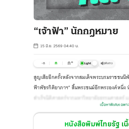
“เจ้าฟ้า” นักกฎหมาย
15 มิ.ย. 2569 04:40 น.
+
ก
ก
-ก
ฟังข่าว
Light
สูญเสียอีกครั้งหลังจากสมเด็จพระบรมราชชนนีพัน
ฟ้าพัชรกิติยาภาฯ” สิ้นพระชนม์อีกพระองค์หนึ่ง 
สำเร็จนิติศาสตร์จากมหาวิทยาลัยธรรมศาสตร์ แ
เนื้อหาพิเศษเฉพาะ
ตำแหน่งนายทหารพระธรรมนูญ หน่วยบัญชากา
หนังสือพิมพ์ไทยรัฐ
เนื