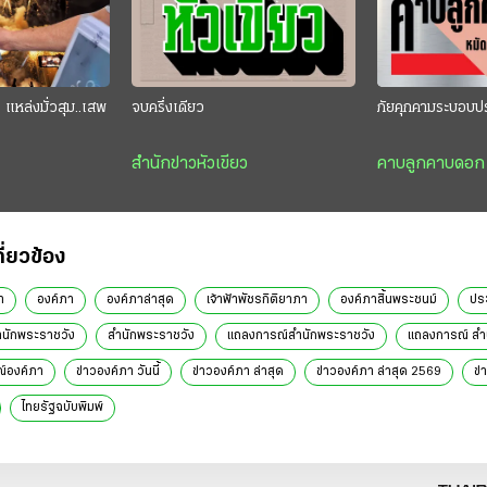
แหล่งมั่วสุม..เสพ
จบครึ่งเดียว
ภัยคุกคามระบอบป
สำนักข่าวหัวเขียว
คาบลูกคาบดอก
กี่ยวข้อง
า
องค์ภา
องค์ภาล่าสุด
เจ้าฟ้าพัชรกิติยาภา
องค์ภาสิ้นพระชนม์
ปร
นักพระราชวัง
สํานักพระราชวัง
แถลงการณ์สำนักพระราชวัง
แถลงการณ์ สำน
์องค์ภา
ข่าวองค์ภา วันนี้
ข่าวองค์ภา ล่าสุด
ข่าวองค์ภา ล่าสุด 2569
ข่
ไทยรัฐฉบับพิมพ์