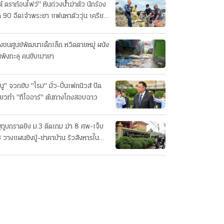
ต้ ดราก้อนไฟว์" หินถ่วงน้ำฆ่าตัว นักร้อง
ค 90 อืดเจ้าพระยา แฟนหาตัววุ่น เครียด
รกิจ!
๋งชนศูนย์พัฒนาเด็กเล็ก หวิดตายหมู่ ผนัง
นพังทะลุ คนขับเมายา
นู" จวกยับ "โรม" มั่ว-ปั่นเฟกนิวส์ ปัด
ี่ยวทํา "ทีโออาร์" ต้นทางโกงสอบฉาว
ยูทูบกราดยิง ม.3 ติดเกม ฆ่า 8 ศพ-เจ็บ
 วางแผนยิงปู่-ย่าคาบ้าน รัวสังหารใน
งเรียนทีละคน