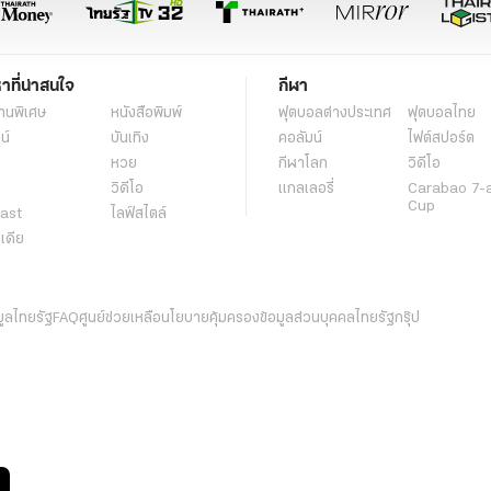
หาที่น่าสนใจ
กีฬา
านพิเศษ
หนังสือพิมพ์
ฟุตบอลต่่างประเทศ
ฟุตบอลไทย
น์
บันเทิง
คอลัมน์
ไฟต์สปอร์ต
หวย
กีฬาโลก
วิดีโอ
วิดีโอ
แกลเลอรี่
Carabao 7-
Cup
ast
ไลฟ์สไตล์
ีเดีย
มูลไทยรัฐ
FAQ
ศูนย์ช่วยเหลือ
นโยบายคุ้มครองข้อมูลส่วนบุคคลไทยรัฐกรุ๊ป