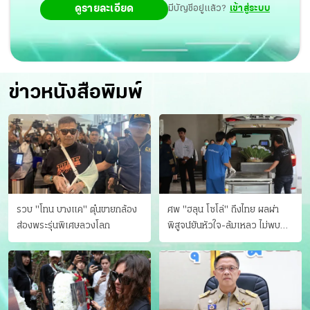
ดูรายละเอียด
มีบัญชีอยู่แล้ว?
เข้าสู่ระบบ
ข่าวหนังสือพิมพ์
รวบ "โทน บางแค" ตุ๋นขายกล้อง
ศพ "ฮลุน โซโล่" ถึงไทย ผลผ่า
ส่องพระรุ่นพิเศษลวงโลก
พิสูจน์ยันหัวใจ-ล้มเหลว ไม่พบ
บาดแผล