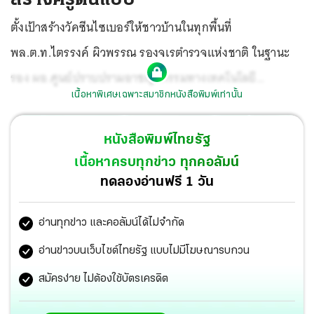
ตั้งเป้าสร้างวัคซีนไซเบอร์ให้ชาวบ้านในทุกพื้นที่
พล.ต.ท.ไตรรงค์ ผิวพรรณ รองจเรตำรวจแห่งชาติ ในฐานะ
รอง ผอ.ศูนย์ปราบปรามอาชญากรรมทางเทคโนโลยี
เนื้อหาพิเศษเฉพาะสมาชิกหนังสือพิมพ์เท่านั้น
สารสนเทศ ตร.เปิดสัมมนา “ครูต้นแบบ” ในการป้องกัน
อาชญากรรมทางเทคโนโลยีแบบบูรณาการ รุ่นที่ 1
หนังสือพิมพ์ไทยรัฐ
เนื้อหาครบทุกข่าว ทุกคอลัมน์
ทดลองอ่านฟรี 1 วัน
อ่านทุกข่าว และคอลัมน์ได้ไม่จำกัด
อ่านข่าวบนเว็บไซต์ไทยรัฐ แบบไม่มีโฆษณารบกวน
สมัครง่าย ไม่ต้องใช้บัตรเครดิต