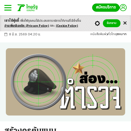
สมัครบริการ
เราใช้คุ้กกี้
เพื่อให้ทุกคนได้ประสบ
การณ์การใช้งานที่ดียิ่งขึ้น
+
ก
ก
-ก
รับทราบ
อ่านเพิ่มเติมคลิก
(Privacy Policy)
และ
(Cookie Policy)
8 มิ.ย. 2569 04:20 น.
หนังสือพิมพ์
ทั่วไทย
สหบาท
สร้างครูต้นแบบ