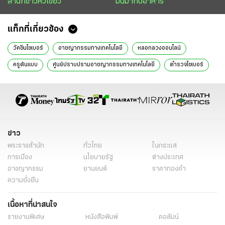
สำนักข่าวหัวเขียว
มันมากับอาหาร
แท็กที่เกี่ยวข้อง
วัคซีนไซเบอร์
อาชญากรรมทางเทคโนโลยี
หลอกลวงออนไลน์
ครูต้นแบบ
ศูนย์ปราบปรามอาชญากรรมทางเทคโนโลยี
ตำรวจไซเบอร์
แก๊งคอลเซ็นเตอร์
มิจฉาชีพออนไลน์
ส่องตำรวจ
สหบาท
ข่าววันนี้
ไทยรัฐฉบับพิมพ์
ข่าว
พระราชสำนัก
ทั่วไทย
ในกระแส
การเมือง
นโยบายรัฐ
ต่างประเทศ
อาชญากรรม
ยานยนต์
ราคาทองคำ
ความยั่งยืน
เนื้อหาที่น่าสนใจ
รายงานพิเศษ
หนังสือพิมพ์
คอลัมน์