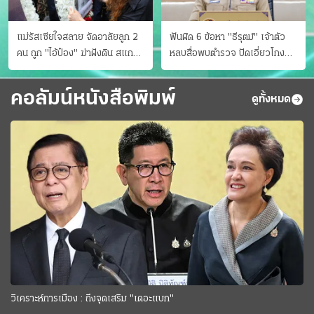
แม่รัสเซียใจสลาย จัดอาลัยลูก 2
ฟันผิด 6 ข้อหา "ธีรุตม์" เจ้าตัว
คน ถูก "ไอ้ป๋อง" ฆ่าฝังดิน สแกน
หลบสื่อพบตำรวจ ปัดเอี่ยวโกง
ไม่มีศพเพิ่ม
สอบท้องถิ่น จ่อบี้รํ่ารวยมากปกติ
คอลัมน์หนังสือพิมพ์
ดูทั้งหมด
วิเคราะห์การเมือง : ถึงจุดเสริม "เดอะแบก"