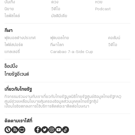
บันเทิง
ดวง
หวย
นิยาย
วิดีโอ
Podcast
ไลฟ์สไตล์
มัลติมีเดีย
กีฬา
ฟุตบอลต่่างประเทศ
ฟุตบอลไทย
คอลัมน์
ไฟต์สปอร์ต
กีฬาโลก
วิดีโอ
แกลเลอรี่
Carabao 7-a-Side Cup
ช็อปปิ้ง
ไทยรัฐอีเวนต์
เกี่ยวกับไทยรัฐ
กิจกรรม
ร่วมงานกับเรา
เกี่ยวกับไทยรัฐ
มูลนิธิไทยรัฐ
ศูนย์ข้อมูลไทยรัฐ
FAQ
ศูนย์ช่วยเหลือ
นโยบายคุ้มครองข้อมูลส่วนบุคคลไทยรัฐกรุ๊ป
เงื่อนไขข้อตกลงการใช้บริการ
ติดต่อเรา
ติดต่อโฆษณา
ติดตามเราได้ที่