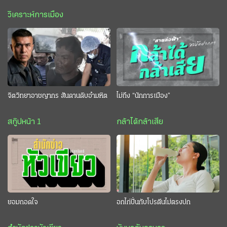
วิเคราะห์การเมือง
จิตวิทยาอาชญากร สันดานดิบอำมหิต
ไม่ถึง “นักการเมือง”
สกู๊ปหน้า 1
กล้าได้กล้าเสีย
ยอมถอดใจ
อกไก่ปั่นกับโปรตีนไม่ตรงปก