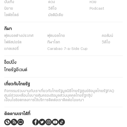
บันเทิง
ดวง
หวย
นิยาย
วิดีโอ
Podcast
ไลฟ์สไตล์
มัลติมีเดีย
กีฬา
ฟุตบอลต่่างประเทศ
ฟุตบอลไทย
คอลัมน์
ไฟต์สปอร์ต
กีฬาโลก
วิดีโอ
แกลเลอรี่
Carabao 7-a-Side Cup
ช็อปปิ้ง
ไทยรัฐอีเวนต์
เกี่ยวกับไทยรัฐ
กิจกรรม
ร่วมงานกับเรา
เกี่ยวกับไทยรัฐ
มูลนิธิไทยรัฐ
ศูนย์ข้อมูลไทยรัฐ
FAQ
ศูนย์ช่วยเหลือ
นโยบายคุ้มครองข้อมูลส่วนบุคคลไทยรัฐกรุ๊ป
เงื่อนไขข้อตกลงการใช้บริการ
ติดต่อเรา
ติดต่อโฆษณา
ติดตามเราได้ที่