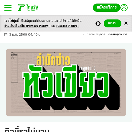
สมัครบริการ
เราใช้คุ้กกี้
เพื่อให้ทุกคนได้ประสบ
การณ์การใช้งานที่ดียิ่งขึ้น
+
ก
ก
-ก
รับทราบ
อ่านเพิ่มเติมคลิก
(Privacy Policy)
และ
(Cookie Policy)
3 มิ.ย. 2569 04:40 น.
หนังสือพิมพ์
การเมือง
แม่ลูกจันทร์
คิวนี้รอไม่นาน