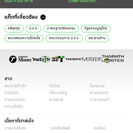
มันมากับอาหาร
เปิดฟ้าส่องโลก
แท็กที่เกี่ยวข้อง
คดีซุกหุ้น
ป.ป.ช.
มาตรฐานจริยธรรม
รัฐธรรมนูญไทย
ตรวจสอบความโปร่งใส
คณะกรรมการ ป.ป.ช.
สส.ฝ่ายค้าน
คำร้อง สส.
ประธานศาลฎีกา
ข้อกล่าวหา ป.ป.ช.
การฟ้องคดี
อัยการสูงสุด
ศักดิ์สยาม ชิดชอบ
สำนักข่าวหัวเขียว
แม่ลูกจันทร์
หนังสือพิมพ์ไทยรัฐ
ข่าวหนังสือพิมพ์
ข่าววันนี้
ไทยรัฐฉบับพิมพ์
ข่าวไทยรัฐ
คอลัมน์หนังสือพิมพ์ไทยรัฐ
ข่าว
พระราชสำนัก
ทั่วไทย
ในกระแส
การเมือง
นโยบายรัฐ
ต่างประเทศ
อาชญากรรม
ยานยนต์
ราคาทองคำ
ความยั่งยืน
เนื้อหาที่น่าสนใจ
รายงานพิเศษ
หนังสือพิมพ์
คอลัมน์