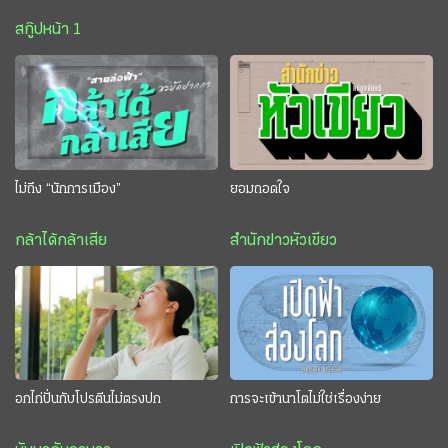
สกู๊ปหน้า 1
ไม่ถึง “นักการเมือง”
ยอมถอดใจ
กล้าได้กล้าเสีย
สำนักข่าวหัวเขียว
อกไก่ปั่นกับโปรตีนไม่ตรงปก
การจะเข้านาโตไม่ใช่เรื่องง่าย