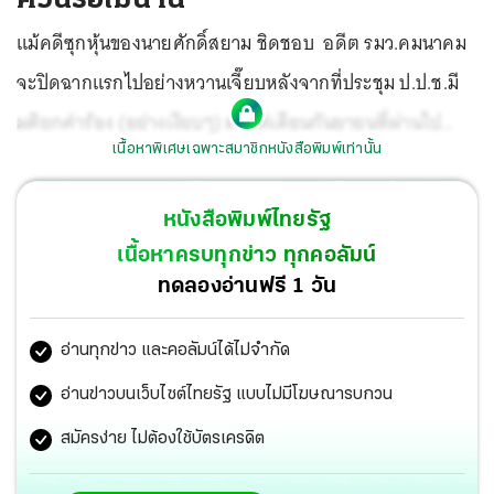
แม้คดีซุกหุ้นของนายศักดิ์สยาม ชิดชอบ อดีต รมว.คมนาคม
จะปิดฉากแรกไปอย่างหวานเจี๊ยบหลังจากที่ประชุม ป.ป.ช.มี
มติยกคำร้อง (อย่างเงียบๆ) ตั้งแต่เดือนกันยายนที่ผ่านไป
เนื้อหาพิเศษเฉพาะสมาชิกหนังสือพิมพ์เท่านั้น
ทำให้ นายศักดิ์สยาม รอดข้อหาฝ่าฝืนมาตรฐานจริยธรรมไป
พร้อมกัน
หนังสือพิมพ์ไทยรัฐ
เนื้อหาครบทุกข่าว ทุกคอลัมน์
ทดลองอ่านฟรี 1 วัน
อ่านทุกข่าว และคอลัมน์ได้ไม่จำกัด
อ่านข่าวบนเว็บไซต์ไทยรัฐ แบบไม่มีโฆษณารบกวน
สมัครง่าย ไม่ต้องใช้บัตรเครดิต