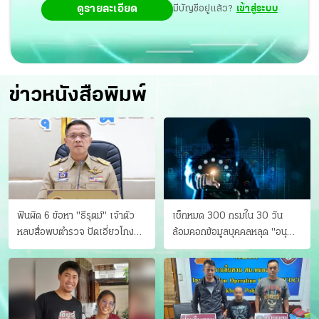
ดูรายละเอียด
มีบัญชีอยู่แล้ว?
เข้าสู่ระบบ
ข่าวหนังสือพิมพ์
ฟันผิด 6 ข้อหา "ธีรุตม์" เจ้าตัว
เช็กหมด 300 กรมใน 30 วัน
หลบสื่อพบตำรวจ ปัดเอี่ยวโกง
ล้อมคอกข้อมูลบุคคลหลุด "อนุ
สอบท้องถิ่น จ่อบี้รํ่ารวยมากปกติ
ดิษฐ์" ขยี้ภัยระดับชาติ