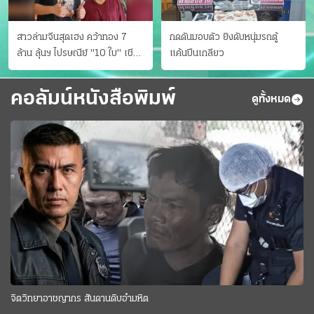
สาวล่ามจีนสุดเฮง คว้าทอง 7
กดดันมอบตัว ยิงดับหนุ่มรถตู้
ล้าน ลุ้นฯ ไปรษณีย์ "10 ใบ" เชียร์
แค้นปีนเกลียว
สเปนได้แชมป์
คอลัมน์หนังสือพิมพ์
ดูทั้งหมด
จิตวิทยาอาชญากร สันดานดิบอำมหิต