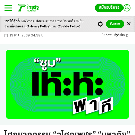
สมัครบริการ
เราใช้คุ้กกี้
เพื่อให้ทุกคนได้ประสบ
การณ์การใช้งานที่ดียิ่งขึ้น
+
ก
ก
-ก
รับทราบ
อ่านเพิ่มเติมคลิก
(Privacy Policy)
และ
(Cookie Policy)
19 พ.ค. 2569 04:38 น.
หนังสือพิมพ์
ทั่วไทย
ซูม
โศกนาฏกรรม “อโศกเพชร” “มหาภัย”