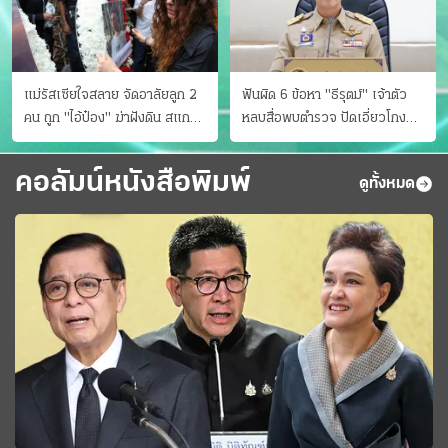
แม่รัสเซียใจสลาย จัดอาลัยลูก 2
ฟันผิด 6 ข้อหา "ธีรุตม์" เจ้าตัว
คน ถูก "ไอ้ป๋อง" ฆ่าฝังดิน สแกน
หลบสื่อพบตำรวจ ปัดเอี่ยวโกง
ไม่มีศพเพิ่ม
สอบท้องถิ่น จ่อบี้รํ่ารวยมากปกติ
คอลัมน์หนังสือพิมพ์
ดูทั้งหมด