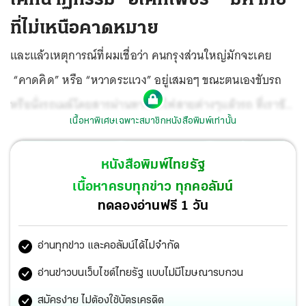
ที่ไม่เหนือคาดหมาย
และแล้วเหตุการณ์ที่ผมเชื่อว่า คนกรุงส่วนใหญ่มักจะเคย
“คาดคิด” หรือ “หวาดระแวง” อยู่เสมอๆ ขณะตนเองขับรถ
หรือนั่งรถเมล์โดยสารผ่านทางรถไฟสายต่างๆแล้วรถ ที่เราขับ
เนื้อหาพิเศษเฉพาะสมาชิกหนังสือพิมพ์เท่านั้น
หรือรถเมล์ที่เรายืนโหนเผอิญต้องไปคร่อมอยู่ในรางรถไฟขณะ
รถติดสาหัส...ก็เกิดขึ้นจนได้
หนังสือพิมพ์ไทยรัฐ
เนื้อหาครบทุกข่าว ทุกคอลัมน์
ทดลองอ่านฟรี 1 วัน
อ่านทุกข่าว และคอลัมน์ได้ไม่จำกัด
อ่านข่าวบนเว็บไซต์ไทยรัฐ แบบไม่มีโฆษณารบกวน
สมัครง่าย ไม่ต้องใช้บัตรเครดิต