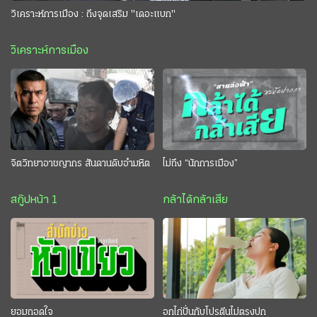
วิเคราะห์การเมือง : ถึงจุดเสริม "เดอะแบก"
วิเคราะห์การเมือง
จิตวิทยาอาชญากร สันดานดิบอำมหิต
ไม่ถึง “นักการเมือง”
สกู๊ปหน้า 1
กล้าได้กล้าเสีย
ยอมถอดใจ
อกไก่ปั่นกับโปรตีนไม่ตรงปก