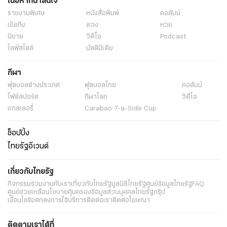
เนื้อหาที่น่าสนใจ
คอลัมน์หนังสือพิมพ์ไทยรัฐ
รายงานพิเศษ
หนังสือพิมพ์
คอลัมน์
บันเทิง
ดวง
หวย
นิยาย
วิดีโอ
Podcast
ไลฟ์สไตล์
มัลติมีเดีย
กีฬา
ฟุตบอลต่่างประเทศ
ฟุตบอลไทย
คอลัมน์
ไฟต์สปอร์ต
กีฬาโลก
วิดีโอ
แกลเลอรี่
Carabao 7-a-Side Cup
ช็อปปิ้ง
ไทยรัฐอีเวนต์
เกี่ยวกับไทยรัฐ
กิจกรรม
ร่วมงานกับเรา
เกี่ยวกับไทยรัฐ
มูลนิธิไทยรัฐ
ศูนย์ข้อมูลไทยรัฐ
FAQ
ศูนย์ช่วยเหลือ
นโยบายคุ้มครองข้อมูลส่วนบุคคลไทยรัฐกรุ๊ป
เงื่อนไขข้อตกลงการใช้บริการ
ติดต่อเรา
ติดต่อโฆษณา
ติดตามเราได้ที่