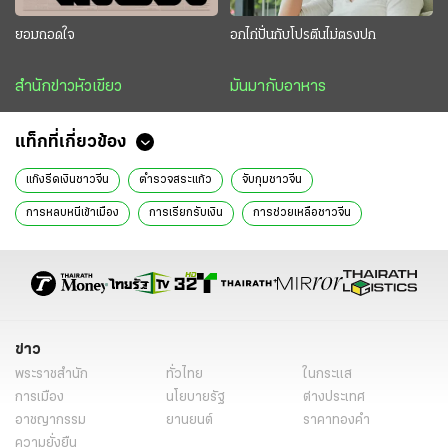
ยอมถอดใจ
อกไก่ปั่นกับโปรตีนไม่ตรงปก
สำนักข่าวหัวเขียว
มันมากับอาหาร
แท็กที่เกี่ยวข้อง
แก๊งรีดเงินชาวจีน
ตำรวจสระแก้ว
จับกุมชาวจีน
การหลบหนีเข้าเมือง
การเรียกรับเงิน
การช่วยเหลือชาวจีน
การกักขังผู้อื่น
การตรวจสอบเครือข่าย
การสืบสวนอาชญากรรม
หลบหนีเข้าเมือง
จังหวัดสระแก้ว
กักขังหน่วงเหนี่ยว
หนังสือพิมพ์ไทยรัฐ
ข่าวหนังสือพิมพ์
ข่าววันนี้
ไทยรัฐฉบับพิมพ์
ข่าวไทยรัฐ
ข่าวหน้า 1
ข่าว
พระราชสำนัก
ทั่วไทย
ในกระแส
การเมือง
นโยบายรัฐ
ต่างประเทศ
อาชญากรรม
ยานยนต์
ราคาทองคำ
ความยั่งยืน