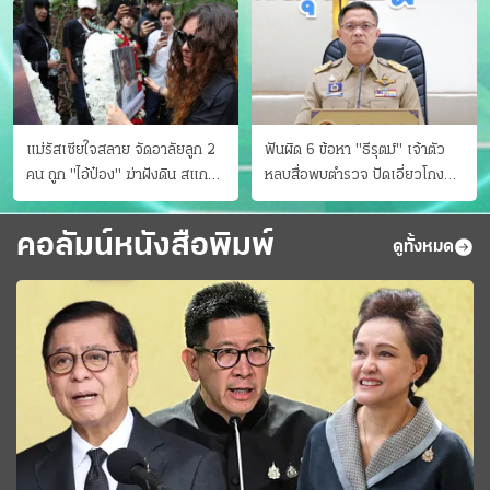
แม่รัสเซียใจสลาย จัดอาลัยลูก 2
ฟันผิด 6 ข้อหา "ธีรุตม์" เจ้าตัว
คน ถูก "ไอ้ป๋อง" ฆ่าฝังดิน สแกน
หลบสื่อพบตำรวจ ปัดเอี่ยวโกง
ไม่มีศพเพิ่ม
สอบท้องถิ่น จ่อบี้รํ่ารวยมากปกติ
คอลัมน์หนังสือพิมพ์
ดูทั้งหมด