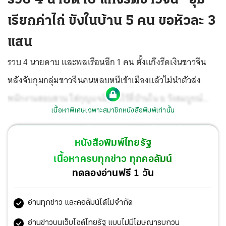
เรียกค่าไถ่ ขังในบ้าน 5 คน ขอหัวละ 3
แสน
รวบ 4 นายดาบ และพลเรือนอีก 1 คน ตั้งแก๊งรีดเงินชาวจีน
หลังจับกุมกลุ่มชาวจีนคนหลบหนีเข้าเมืองแล้วไม่นำตัวส่ง
พนักงานสอบสวน ใส่กุญแจมือขังไว้ที่บ้านใน อ.วังสมบูรณ์
เนื้อหาพิเศษเฉพาะสมาชิกหนังสือพิมพ์เท่านั้น
จ.สระแก้ว เรียกเงินคนละ 3 แสนบาท เพื่อแลกกับอิสรภาพ
ชาวจีนส่งไลน์ขอความช่วยเหลือที่สถานทูตจีนจนเรื่องแดงถูก
หนังสือพิมพ์ไทยรัฐ
จับยกแก๊งให้การซัดทอดมีตำรวจอีก 2 นายยังหลบหนี ขณะที่
เนื้อหาครบทุกข่าว ทุกคอลัมน์
ผู้การสระแก้วเผยมีคำสั่งด่วนให้ตำรวจทั้ง 4 นายออกจาก
ทดลองอ่านฟรี 1 วัน
ราชการไว้ก่อนทันที และขยายผลหาเครือข่าย
อ่านทุกข่าว และคอลัมน์ได้ไม่จำกัด
อ่านข่าวบนเว็บไซต์ไทยรัฐ แบบไม่มีโฆษณารบกวน