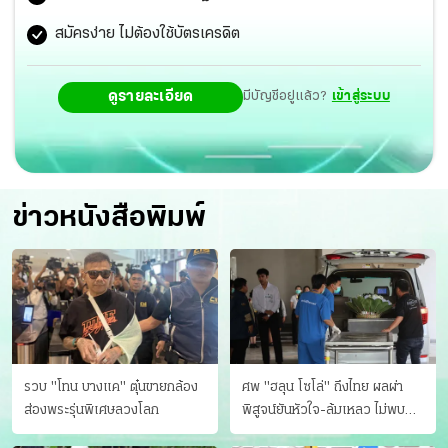
สมัครง่าย ไม่ต้องใช้บัตรเครดิต
ดูรายละเอียด
มีบัญชีอยู่แล้ว?
เข้าสู่ระบบ
ข่าวหนังสือพิมพ์
รวบ "โทน บางแค" ตุ๋นขายกล้อง
ศพ "ฮลุน โซโล่" ถึงไทย ผลผ่า
ส่องพระรุ่นพิเศษลวงโลก
พิสูจน์ยันหัวใจ-ล้มเหลว ไม่พบ
บาดแผล