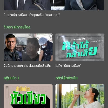
วิเคราะห์การเมือง : ถึงจุดเสริม "เดอะแบก"
วิเคราะห์การเมือง
จิตวิทยาอาชญากร สันดานดิบอำมหิต
ไม่ถึง “นักการเมือง”
สกู๊ปหน้า 1
กล้าได้กล้าเสีย