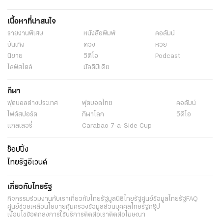
เนื้อหาที่น่าสนใจ
รายงานพิเศษ
หนังสือพิมพ์
คอลัมน์
บันเทิง
ดวง
หวย
นิยาย
วิดีโอ
Podcast
ไลฟ์สไตล์
มัลติมีเดีย
กีฬา
ฟุตบอลต่่างประเทศ
ฟุตบอลไทย
คอลัมน์
ไฟต์สปอร์ต
กีฬาโลก
วิดีโอ
แกลเลอรี่
Carabao 7-a-Side Cup
ช็อปปิ้ง
ไทยรัฐอีเวนต์
เกี่ยวกับไทยรัฐ
กิจกรรม
ร่วมงานกับเรา
เกี่ยวกับไทยรัฐ
มูลนิธิไทยรัฐ
ศูนย์ข้อมูลไทยรัฐ
FAQ
ศูนย์ช่วยเหลือ
นโยบายคุ้มครองข้อมูลส่วนบุคคลไทยรัฐกรุ๊ป
เงื่อนไขข้อตกลงการใช้บริการ
ติดต่อเรา
ติดต่อโฆษณา