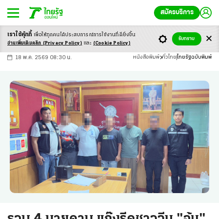
สมัครบริการ
เราใช้คุ้กกี้
เพื่อให้ทุกคนได้ประสบ
การณ์การใช้งานที่ดียิ่งขึ้น
+
ก
ก
-ก
รับทราบ
อ่านเพิ่มเติมคลิก
(Privacy Policy)
และ
(Cookie Policy)
18 พ.ค. 2569 08:30 น.
หนังสือพิมพ์
ทั่วไทย
ไทยรัฐฉบับพิมพ์
รวบ 4 นายดาบ แก๊งรีดชาวจีน "อุ้ม"