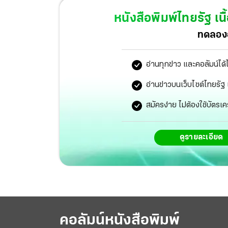
งานนี้เลยชวนหนุ่มฮอตมากความสามารถ พูห์–พา
หนังสือพิมพ์ไทยรัฐ
เนื
“คนดังนั่งคุย”
ทดลองอ
อ่านทุกข่าว และคอลัมน์ได้
อ่านข่าวบนเว็บไซต์ไทยร
สมัครง่าย ไม่ต้องใช้บัตรเค
ดูรายละเอียด
คอลัมน์หนังสือพิมพ์