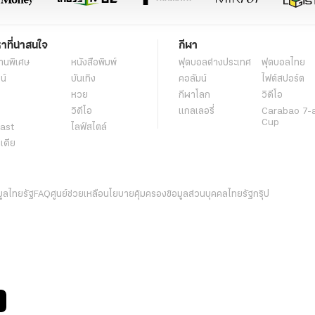
หาที่น่าสนใจ
กีฬา
านพิเศษ
หนังสือพิมพ์
ฟุตบอลต่่างประเทศ
ฟุตบอลไทย
น์
บันเทิง
คอลัมน์
ไฟต์สปอร์ต
หวย
กีฬาโลก
วิดีโอ
วิดีโอ
แกลเลอรี่
Carabao 7-
Cup
ast
ไลฟ์สไตล์
ีเดีย
มูลไทยรัฐ
FAQ
ศูนย์ช่วยเหลือ
นโยบายคุ้มครองข้อมูลส่วนบุคคลไทยรัฐกรุ๊ป