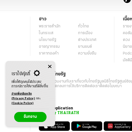
ข่าว
เนื้อ
พระราชสำนัก
ทั่วไทย
รายง
ในกระแส
การเมือง
คอลัม
นโยบายรัฐ
ต่างประเทศ
ดวง
อาชญากรรม
ยานยนต์
นิยาย
ราคาทองคำ
ความยั่งยืน
Podc
มัลติม
เราใช้คุ้กกี้
เกี่ยวกับไทยรัฐ
กิจกรรม
ร่วมงานกับเรา
เกี่ยวกับไทยรัฐ
มูลนิธิไทยรัฐ
ศูนย์ข้อ
เพื่อให้ทุกคนได้ประสบ
เงื่อนไขข้อตกลงการใช้บริการ
ติดต่อเรา
ติดต่อโฆษณา
การณ์การใช้งานที่ดียิ่งขึ้น
อ่านเพิ่มเติมคลิก
(Privacy Policy)
และ
(Cookie Policy)
Application
My THAIRATH
รับทราบ