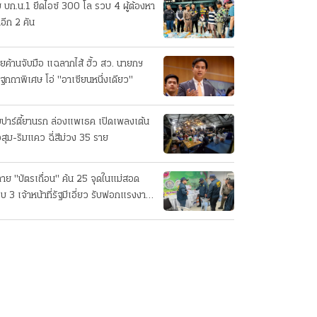
บ บก.น.1 ยึดไอซ์ 300 โล รวบ 4 ผู้ต้องหา
อีก 2 คัน
ายค้านจับมือ แฉลากไส้ ฮั้ว สว. นายกฯ
ฐกถาพิเศษ โอ่ "อาเซียนหนึ่งเดียว"
บปาร์ตี้ยานรก ล่องแพเธค เปิดเพลงเต้น
่วสุม-ริมแคว ฉี่สีม่วง 35 ราย
าย "บัตรเถื่อน" ค้น 25 จุดในแม่สอด
บ 3 เจ้าหน้าที่รัฐมีเอี่ยว รับฟอกแรงงาน
่า