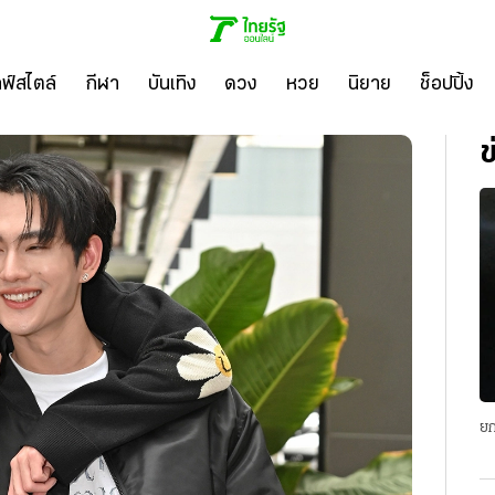
ลฟ์สไตล์
กีฬา
บันเทิง
ดวง
หวย
นิยาย
ช็อปปิ้ง
ข
ยก