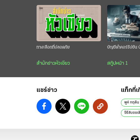
ทางเลือกที่ปลอดภัย
บัญชีดำคอร์รัปชัน 
สำนักข่าวหัวเขียว
สกู๊ปหน้า 1
แชร์ข่าว
แท็กที่เ
พูห์ กฤติ
ซีรีส์บอยเล