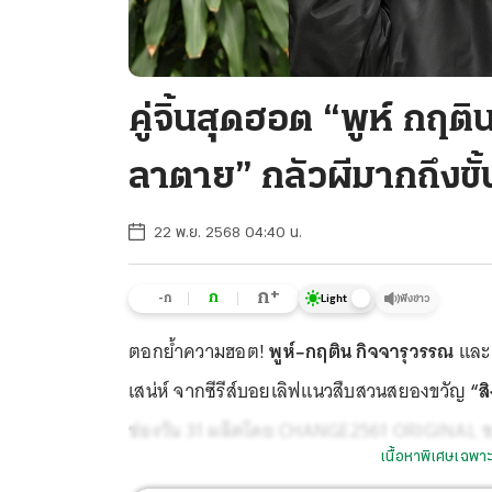
คู่จิ้นสุดฮอต “พูห์ กฤติน
ลาตาย” กลัวผีมากถึงขั
22 พ.ย. 2568 04:40 น.
+
ก
ก
-ก
ฟังข่าว
Light
ตอกย้ำความฮอต!
พูห์–กฤติน กิจจารุวรรณ
และ
เสน่ห์ จากซีรีส์บอยเลิฟแนวสืบสวนสยองขวัญ
“ส
ช่องวัน 31 ผลิตโดย CHANGE2561 ORIGINAL ชว
เนื้อหาพิเศษเฉพาะ
ประกอบซีรีส์ “ภาวนา (PRAY)” ที่ได้โปรดิวเซอร์ฝ