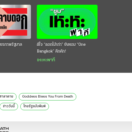
ียรภาพรัฐบาล
ดีใจ “ดอกไม้เก่า” ยังหอม “One
Bangkok” คึกคัก!
เหะหะพาที
งสาลาตาย
Goddess Bless You From Death
ข่าววันนี้
ไทยรัฐฉบับพิมพ์