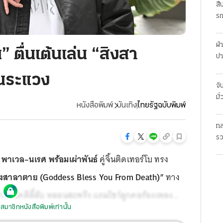
สื
รถ
ฝ่
” ตื่นเต้นเล่น “สิงสา
ปา
้นระแวง
จั
มั
หนังสือพิมพ์
บันเทิง
ไทยรัฐฉบับพิมพ์
ทล
รว
พม
พาเวล–นเรศ พร้อมเผ่าพันธ์
คู่จิ้นติดเทอร์โบ ทรง
ิงสาลาตาย (Goddess Bless You From Death)”
ทาง
นไขคดีลี้ลับ หลอนสะพรึง แถมโชว์ลูกคอร้องเพลง
สมาชิกหนังสือพิมพ์เท่านั้น
ีมือเฉียบ ฮาย–ธันวา เกตุสุวรรณ มาแต่งเพลงนี้ให้ด้วย