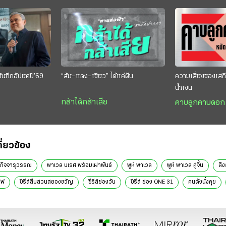
บันทึกอัปยศปี’69
“ส้ม–แดง–เขียว” ได้แค่ฝัน
ความเสี่ยงของเสถ
น้ำเงิน
กล้าได้กล้าเสีย
คาบลูกคาบดอก
กี่ยวข้อง
น กิจจารุวรรณ
พาเวล นเรศ พร้อมเผ่าพันธ์
พูห์ พาเวล
พูห์ พาเวล คู่จิ้น
สิ
ิฟ
ซีรีส์สืบสวนสยองขวัญ
ซีรีส์ช่องวัน
ซีรีส์ ช่อง ONE 31
คนดังนั่งคุย