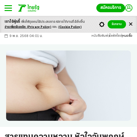
สมัครบริการ
เราใช้คุ้กกี้
เพื่อให้ทุกคนได้ประสบ
การณ์การใช้งานที่ดียิ่งขึ้น
+
ก
ก
-ก
รับทราบ
อ่านเพิ่มเติมคลิก
(Privacy Policy)
และ
(Cookie Policy)
9 พ.ย. 2568 04:01 น.
หนังสือพิมพ์
ไลฟ์สไตล์
หมอดื้อ
สารแทนความหวาน หัวใจอัมพฤกษ์