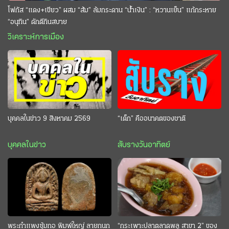
โฟกัส “แดง+เขียว” ผสม “ส้ม” ล้มกระดาน “นํ้าเงิน” : “หวานเย็น” แก้กระหาย
“อนุทิน” ดักตีกินสบาย
วิเคราะห์การเมือง
บุคคลในข่าว 9 สิงหาคม 2569
“เด็ก” คืออนาคตของชาติ
บุคคลในข่าว
สับรางวันอาทิตย์
พระกำแพงซุ้มกอ พิมพ์ใหญ่ ลายกนก
“กระเพาะปลาตลาดพลู สาขา 2” ของ