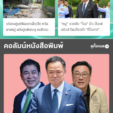
เก๋งชนศูนย์พัฒนาเด็กเล็ก หวิด
"หนู" จวกยับ "โรม" มั่ว-ปั่นเฟ
ตายหมู่ ผนังปูนพังทะลุ คนขับเมา
กนิวส์ ปัดเอี่ยวทํา "ทีโออาร์"
ยา
ต้นทางโกงสอบฉาว
คอลัมน์หนังสือพิมพ์
ดูทั้งหมด