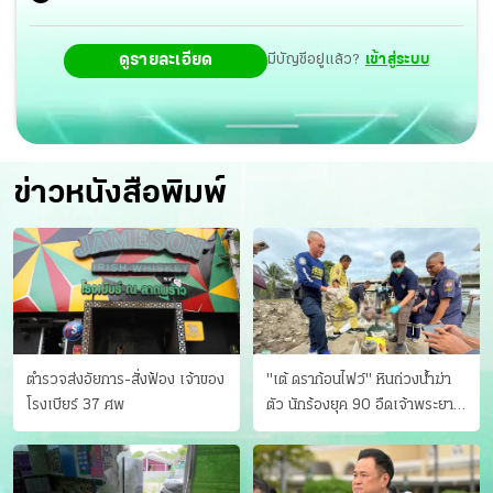
ดูรายละเอียด
มีบัญชีอยู่แล้ว?
เข้าสู่ระบบ
ข่าวหนังสือพิมพ์
ตำรวจส่งอัยการ-สั่งฟ้อง เจ้าของ
"เต้ ดราก้อนไฟว์" หินถ่วงน้ำฆ่า
โรงเบียร์ 37 ศพ
ตัว นักร้องยุค 90 อืดเจ้าพระยา
แฟนหาตัววุ่น เครียดธุรกิจ!