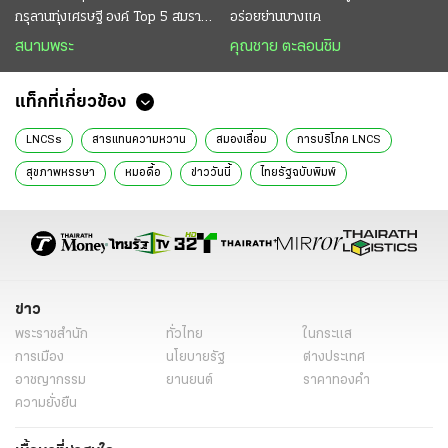
กรุลานทุ่งเศรษฐี องค์ Top 5 สมราคา
อร่อยย่านบางแค
หลักสิบล้าน
สนามพระ
คุณชาย ตะลอนชิม
แท็กที่เกี่ยวข้อง
LNCSs
สารแทนความหวาน
สมองเสื่อม
การบริโภค LNCS
สุขภาพหรรษา
หมอดื้อ
ข่าววันนี้
ไทยรัฐฉบับพิมพ์
ข่าว
พระราชสำนัก
ทั่วไทย
ในกระแส
การเมือง
นโยบายรัฐ
ต่างประเทศ
อาชญากรรม
ยานยนต์
ราคาทองคำ
ความยั่งยืน