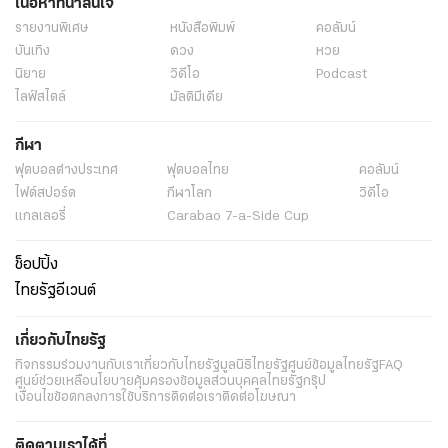
เนื้อหาที่น่าสนใจ
รายงานพิเศษ
หนังสือพิมพ์
คอลัมน์
บันเทิง
ดวง
หวย
นิยาย
วิดีโอ
Podcast
ไลฟ์สไตล์
มัลติมีเดีย
กีฬา
ฟุตบอลต่่างประเทศ
ฟุตบอลไทย
คอลัมน์
ไฟต์สปอร์ต
กีฬาโลก
วิดีโอ
แกลเลอรี่
Carabao 7-a-Side Cup
ช็อปปิ้ง
ไทยรัฐอีเวนต์
เกี่ยวกับไทยรัฐ
กิจกรรม
ร่วมงานกับเรา
เกี่ยวกับไทยรัฐ
มูลนิธิไทยรัฐ
ศูนย์ข้อมูลไทยรัฐ
FAQ
ศูนย์ช่วยเหลือ
นโยบายคุ้มครองข้อมูลส่วนบุคคลไทยรัฐกรุ๊ป
เงื่อนไขข้อตกลงการใช้บริการ
ติดต่อเรา
ติดต่อโฆษณา
ติดตามเราได้ที่