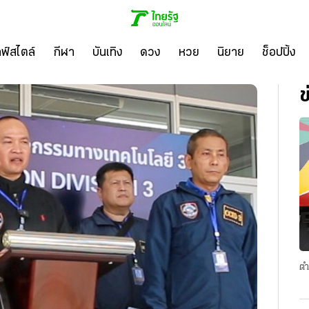
ลฟ์สไตล์
กีฬา
บันเทิง
ดวง
หวย
นิยาย
ช็อปปิ้ง
ข
ตำ