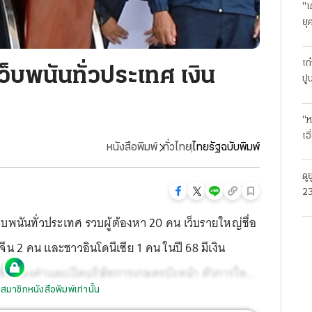
"เ
ยุ
ธุ
เก
ว็บพนันทั่วประเทศ เงิน
ปู
"ห
เอ
หนังสือพิมพ์
ทั่วไทย
ไทยรัฐฉบับพิมพ์
ดู
23
โร
็บพนันทั่วประเทศ รวบผู้ต้องหา 20 คน เว็บรายใหญ่ชื่อ
ีน 2 คน และชาวอินโดนีเซีย 1 คน ในปี 68 มีเงิน
กซื้อทองคำและเปิดบริษัทการเกษตรบังหน้า ตัวการใหญ่
สมาชิกหนังสือพิมพ์เท่านั้น