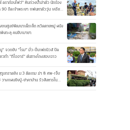
ต้ ดราก้อนไฟว์" หินถ่วงน้ำฆ่าตัว นักร้อง
ค 90 อืดเจ้าพระยา แฟนหาตัววุ่น เครียด
รกิจ!
๋งชนศูนย์พัฒนาเด็กเล็ก หวิดตายหมู่ ผนัง
นพังทะลุ คนขับเมายา
นู" จวกยับ "โรม" มั่ว-ปั่นเฟกนิวส์ ปัด
ี่ยวทํา "ทีโออาร์" ต้นทางโกงสอบฉาว
ยูทูบกราดยิง ม.3 ติดเกม ฆ่า 8 ศพ-เจ็บ
 วางแผนยิงปู่-ย่าคาบ้าน รัวสังหารใน
งเรียนทีละคน