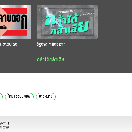
ระชาธิปไตย
รัฐบาล “เส้นใหญ่”
กล้าได้กล้าเสีย
ไทยรัฐฉบับพิมพ์
ข่าวหน้า1