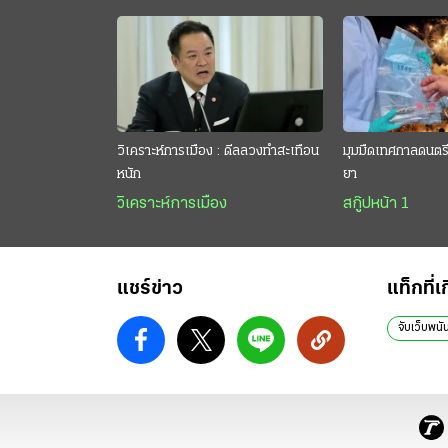
วิเคราะห์การเมือง : ดีลลวงทำสะเทือน
มุมมืดเทศกาลดนตรี 
หนัก
ยา
วิเคราะห์การเมือง
สกู๊ปหน้า 1
แชร์ข่าว
แท็กที่เ
จับเว็บพน