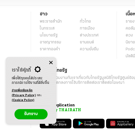
ข่าว
เนื้อ
พระราชสำนัก
ทั่วไทย
รายง
ในกระแส
การเมือง
คอลัม
นโยบายรัฐ
ต่างประเทศ
ดวง
อาชญากรรม
ยานยนต์
นิยาย
ราคาทองคำ
ความยั่งยืน
Podc
มัลติม
เราใช้คุ้กกี้
เกี่ยวกับไทยรัฐ
กิจกรรม
ร่วมงานกับเรา
เกี่ยวกับไทยรัฐ
มูลนิธิไทยรัฐ
ศูนย์ข้อ
เพื่อให้ทุกคนได้ประสบ
เงื่อนไขข้อตกลงการใช้บริการ
ติดต่อเรา
ติดต่อโฆษณา
การณ์การใช้งานที่ดียิ่งขึ้น
อ่านเพิ่มเติมคลิก
(Privacy Policy)
และ
(Cookie Policy)
Application
My THAIRATH
รับทราบ