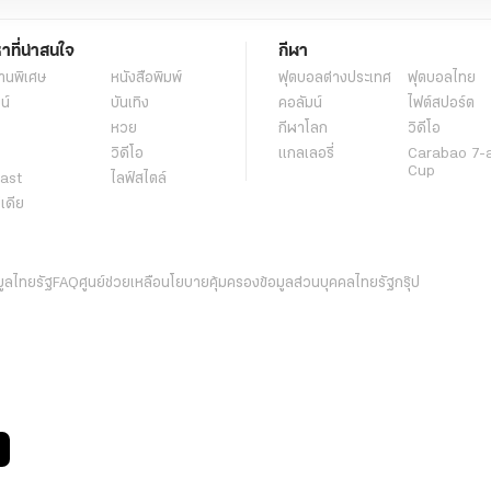
หาที่น่าสนใจ
กีฬา
านพิเศษ
หนังสือพิมพ์
ฟุตบอลต่่างประเทศ
ฟุตบอลไทย
น์
บันเทิง
คอลัมน์
ไฟต์สปอร์ต
หวย
กีฬาโลก
วิดีโอ
วิดีโอ
แกลเลอรี่
Carabao 7-
Cup
ast
ไลฟ์สไตล์
ีเดีย
มูลไทยรัฐ
FAQ
ศูนย์ช่วยเหลือ
นโยบายคุ้มครองข้อมูลส่วนบุคคลไทยรัฐกรุ๊ป