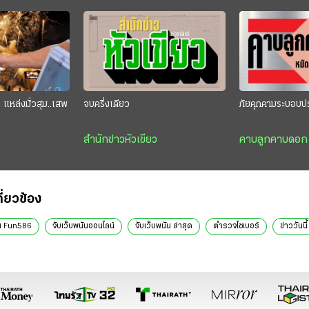
แหล่งมั่วสุม..เสพ
จบครึ่งเดียว
ภัยคุกคามระบอบป
สำนักข่าวหัวเขียว
คาบลูกคาบดอก
กี่ยวข้อง
ัน Fun586
จับเว็บพนันออนไลน์
จับเว็บพนัน ล่าสุด
ตำรวจไซเบอร์
ข่าววันนี้