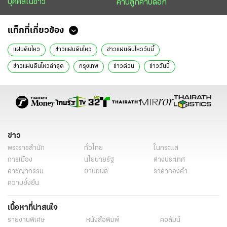
บุคคลในข่าว
คาบลูกคาบดอก
แท็กที่เกี่ยวข้อง
แผ่นดินไหว
ข่าวแผ่นดินไหว
ข่าวแผ่นดินไหววันนี้
ข่าวแผ่นดินไหวล่าสุด
กรุงเทพ
ข่าวด่วน
ข่าววันนี้
แผ่นดินไหวล่าสุด
อาฟเตอร์ช็อก
อาคารสำนักงาน สตง
เยียวยาแผ่นดินไหว
มาตรการช่วยเหลือแผ่นดินไหว
คลิปเหตุการณ์แผ่นดินไหว
ตึกถล่ม จตุจักร
แผ่นดินไหว 2568
แผ่นดินไหวกรุงเทพ
ตึกสตง
สำนักงานตรวจเงินแผ่นดิน
ข่าว
พระราชสำนัก
ทั่วไทย
ในกระแส
ไทยรัฐฉบับพิมพ์
ข่าวหน้า1
การเมือง
นโยบายรัฐ
ต่างประเทศ
อาชญากรรม
ยานยนต์
ราคาทองคำ
ความยั่งยืน
เนื้อหาที่น่าสนใจ
รายงานพิเศษ
หนังสือพิมพ์
คอลัมน์