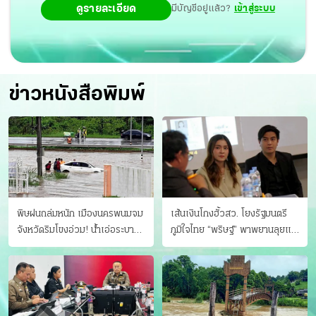
ดูรายละเอียด
มีบัญชีอยู่แล้ว?
เข้าสู่ระบบ
ข่าวหนังสือพิมพ์
พิษฝนถล่มหนัก เมืองนครพนมจม
เส้นเงินโกงฮั้วสว. โยงรัฐมนตรี
จังหวัดริมโขงอ่วม! นํ้าเอ่อระบาย
ภูมิใจไทย “พริษฐ์” พาพยานลุยแฉ
ไม่ทัน แม่ปิงทะลักล้น
มีโอนให้คนกกต.ด้วย