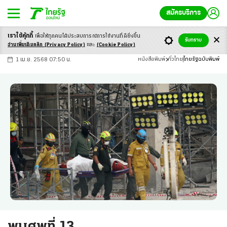
สมัครบริการ
เราใช้คุ้กกี้
เพื่อให้ทุกคนได้ประสบ
การณ์การใช้งานที่ดียิ่งขึ้น
+
ก
ก
-ก
รับทราบ
อ่านเพิ่มเติมคลิก
(Privacy Policy)
และ
(Cookie Policy)
1 เม.ย. 2568 07:50 น.
หนังสือพิมพ์
ทั่วไทย
ไทยรัฐฉบับพิมพ์
พบศพที่ 13