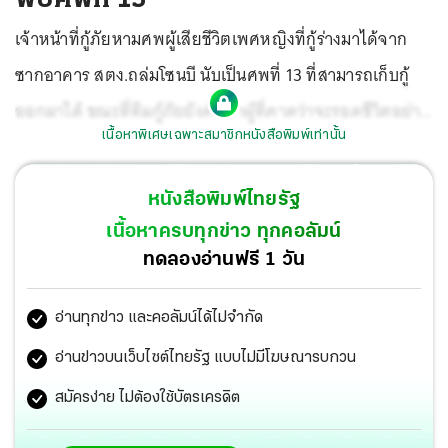
เจ้าหน้าที่กู้ภัยหามศพผู้เสียชีวิตเพศหญิงที่กู้ร่างมาได้จาก
ซากอาคาร สตง.ถล่มโซนบี นับเป็นศพที่ 13 ที่สามารถเก็บกู้
ออกมาได้ ขณะที่ทีมกู้ภัยยังค้นหาผู้ที่คาดว่าจะรอดชีวิตอย่าง
เนื้อหาพิเศษเฉพาะสมาชิกหนังสือพิมพ์เท่านั้น
ต่อเนื่อง ถึงแม้ว่าจะผ่านเดดไลน์ 72 ชม.แล้ว.
หนังสือพิมพ์ไทยรัฐ
เนื้อหาครบทุกข่าว ทุกคอลัมน์
ทดลองอ่านฟรี 1 วัน
อ่านทุกข่าว และคอลัมน์ได้ไม่จำกัด
อ่านข่าวบนเว็บไซต์ไทยรัฐ แบบไม่มีโฆษณารบกวน
สมัครง่าย ไม่ต้องใช้บัตรเครดิต