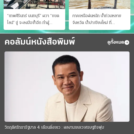
“เทพศิรินทร์ นนทบุรี” ผวา “แชต
ภาคเหนือฝนหนัก น้ำท่วมหลาย
ไลน์” ขู่ จะลงมือซ้ำอีก ทําผู้
จังหวัด นํ้าบ่าเชียงใหม่ ที่
ปกครองแตกตื่นแจ้งตำรวจ
แม่ฮ่องสอน ซัดสะพานขาด
คอลัมน์หนังสือพิมพ์
ดูทั้งหมด
วิกฤติศรัทธารัฐบาล 4 เดือนดิ่งเหว : ผลงานเหลวเศรษฐกิจฟุบ