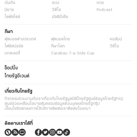
บันเทิง
ดวง
หวย
นิยาย
วิดีโอ
Podcast
ไลฟ์สไตล์
มัลติมีเดีย
กีฬา
ฟุตบอลต่่างประเทศ
ฟุตบอลไทย
คอลัมน์
ไฟต์สปอร์ต
กีฬาโลก
วิดีโอ
แกลเลอรี่
Carabao 7-a-Side Cup
ช็อปปิ้ง
ไทยรัฐอีเวนต์
เกี่ยวกับไทยรัฐ
กิจกรรม
ร่วมงานกับเรา
เกี่ยวกับไทยรัฐ
มูลนิธิไทยรัฐ
ศูนย์ข้อมูลไทยรัฐ
FAQ
ศูนย์ช่วยเหลือ
นโยบายคุ้มครองข้อมูลส่วนบุคคลไทยรัฐกรุ๊ป
เงื่อนไขข้อตกลงการใช้บริการ
ติดต่อเรา
ติดต่อโฆษณา
ติดตามเราได้ที่