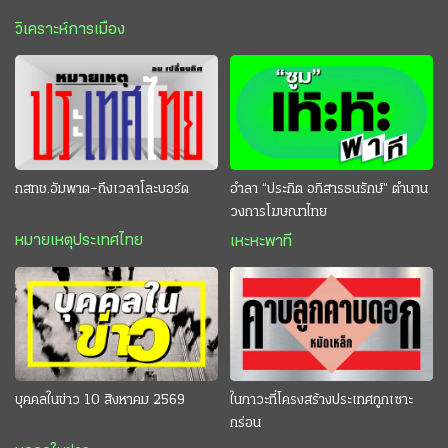
วิเคราะห์การเมือง
กสทช.อัมพาต–ถึงเวลาโละบอร์ด
อำลา “ประกิต อภิสารธนรักษ์” ตำนาน
วงการโฆษณาไทย
หมายเหตุประเทศไทย
เหะหะพาที
บุคคลในข่าว 10 สิงหาคม 2569
ในภาวะที่โครงสร้างประเทศถูกเซาะ
กร่อน