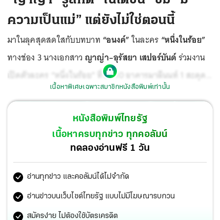
ความเป็นแม่” แต่ยังไม่ใช่ตอนนี้
มาในลุคสุดสดใสกับบทบาท
“อนงค์”
ในละคร
“หนึ่งในร้อย”
ทางช่อง 3 นางเอกสาว
ญาญ่า–อุรัสยา เสปอร์บันด์
ร่วมงาน
เปิดตัวละคร “หนึ่งในร้อย” ที่ชั้น 10 อาคารมาลีนนท์ 1 สะดุด
เนื้อหาพิเศษเฉพาะสมาชิกหนังสือพิมพ์เท่านั้น
ตาชุดวินเทจสวยเก๋ยังถูกโฟกัสว่าสวม “แหวนหมั้น” เพชรเม็ด
ใหญ่เตะตามาร่วมงานด้วย เลยต้อง ถาม ญาญ่า เริ่มจาก
หนังสือพิมพ์ไทยรัฐ
เนื้อหาครบทุกข่าว ทุกคอลัมน์
ทดลองอ่านฟรี 1 วัน
อ่านทุกข่าว และคอลัมน์ได้ไม่จำกัด
อ่านข่าวบนเว็บไซต์ไทยรัฐ แบบไม่มีโฆษณารบกวน
สมัครง่าย ไม่ต้องใช้บัตรเครดิต