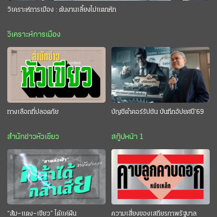
วิเคราะห์การเมือง : ต้นงานเลี้ยงไม่แตกหัก
วิเคราะห์การเมือง
ทางเลือกที่ปลอดภัย
บัญชีดำคอร์รัปชัน บันทึกอัปยศปี’69
สำนักข่าวหัวเขียว
สกู๊ปหน้า 1
“ส้ม–แดง–เขียว” ได้แค่ฝัน
ความเสี่ยงของเสถียรภาพรัฐบาล