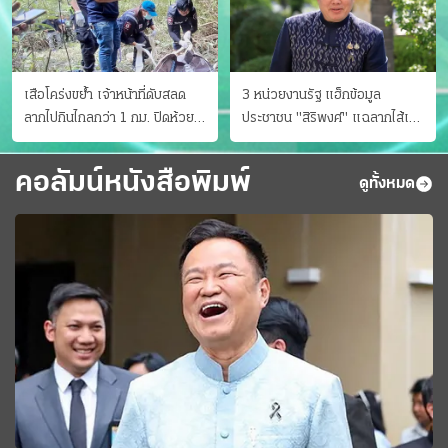
เสือโคร่งขย้ำ เจ้าหน้าที่ดับสลด
3 หน่วยงานรัฐ แฮ็กข้อมูล
ลากไปกินไกลกว่า 1 กม. ปิดห้วย
ประชาชน "สิริพงศ์" แฉลากไส้เอง
ขาแข้งชั่วคราว
"หนู" กอด "หนิม" สยบลือ
คอลัมน์หนังสือพิมพ์
ดูทั้งหมด