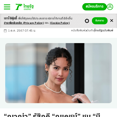
สมัครบริการ
เราใช้คุ้กกี้
เพื่อให้ทุกคนได้ประสบ
การณ์การใช้งานที่ดียิ่งขึ้น
+
ก
ก
-ก
รับทราบ
อ่านเพิ่มเติมคลิก
(Privacy Policy)
และ
(Cookie Policy)
1 ต.ค. 2567 07:45 น.
หนังสือพิมพ์
บันเทิง
ไทยรัฐฉบับพิมพ์
“ญาญ่า” รู้สึกดี “ณเดชน์” ชม “มี