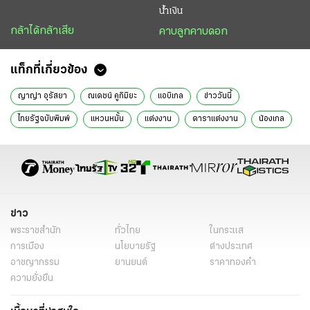
น้ำเงิน
กล้าได้กล้าเสีย
คาบลูกคาบดอก
แท็กที่เกี่ยวข้อง
ญาญ่า อุรัสยา
ณเดชน์ คูกิมิยะ
แอบิเกล
ข่าววันนี้
ไทยรัฐฉบับพิมพ์
แหวนหมั้น
แต่งงาน
ดาราแต่งงาน
น้องเกล
ข่าว
พระราชสำนัก
ทั่วไทย
ในกระแส
การเมือง
นโยบายรัฐ
ต่างประเทศ
อาชญากรรม
ยานยนต์
ราคาทองคำ
ความยั่งยืน