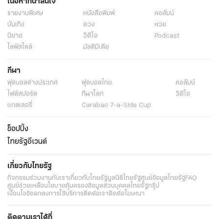
เนื้อหาที่น่าสนใจ
รายงานพิเศษ
หนังสือพิมพ์
คอลัมน์
บันเทิง
ดวง
หวย
นิยาย
วิดีโอ
Podcast
ไลฟ์สไตล์
มัลติมีเดีย
กีฬา
ฟุตบอลต่่างประเทศ
ฟุตบอลไทย
คอลัมน์
ไฟต์สปอร์ต
กีฬาโลก
วิดีโอ
แกลเลอรี่
Carabao 7-a-Side Cup
ช็อปปิ้ง
ไทยรัฐอีเวนต์
เกี่ยวกับไทยรัฐ
กิจกรรม
ร่วมงานกับเรา
เกี่ยวกับไทยรัฐ
มูลนิธิไทยรัฐ
ศูนย์ข้อมูลไทยรัฐ
FAQ
ศูนย์ช่วยเหลือ
นโยบายคุ้มครองข้อมูลส่วนบุคคลไทยรัฐกรุ๊ป
เงื่อนไขข้อตกลงการใช้บริการ
ติดต่อเรา
ติดต่อโฆษณา
ติดตามเราได้ที่