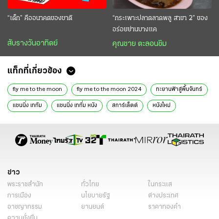
“เด็ก” คืออนาคตของชาติ
“กระเพาะปลาตลาดพลู สาขา 2” ของ
อร่อยย่านบางแค
สับรางวันอาทิตย์
คุณชาย ตะลอนชิม
แท็กที่เกี่ยวข้อง
fly me to the moon
fly me to the moon 2024
ทะยานฟ้าสู่พื้นจันทร์
แชนนิ่ง เททัม
แชนนิ่ง เททั่ม หนัง
สการ์เล็ตต์
หนังใหม่
หนังใหม่ 2024
หนังน่าดู
ข่าวบันเทิง
ข่าววันนี้
ดารา
ข่าว
พระราชสำนัก
ทั่วไทย
ในกระแส
การเมือง
นโยบายรัฐ
ต่างประเทศ
อาชญากรรม
ยานยนต์
ราคาทองคำ
ความยั่งยืน