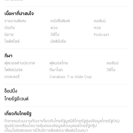
เนื้อหาที่น่าสนใจ
รายงานพิเศษ
หนังสือพิมพ์
คอลัมน์
บันเทิง
ดวง
หวย
นิยาย
วิดีโอ
Podcast
ไลฟ์สไตล์
มัลติมีเดีย
กีฬา
ฟุตบอลต่่างประเทศ
ฟุตบอลไทย
คอลัมน์
ไฟต์สปอร์ต
กีฬาโลก
วิดีโอ
แกลเลอรี่
Carabao 7-a-Side Cup
ช็อปปิ้ง
ไทยรัฐอีเวนต์
เกี่ยวกับไทยรัฐ
กิจกรรม
ร่วมงานกับเรา
เกี่ยวกับไทยรัฐ
มูลนิธิไทยรัฐ
ศูนย์ข้อมูลไทยรัฐ
FAQ
ศูนย์ช่วยเหลือ
นโยบายคุ้มครองข้อมูลส่วนบุคคลไทยรัฐกรุ๊ป
เงื่อนไขข้อตกลงการใช้บริการ
ติดต่อเรา
ติดต่อโฆษณา