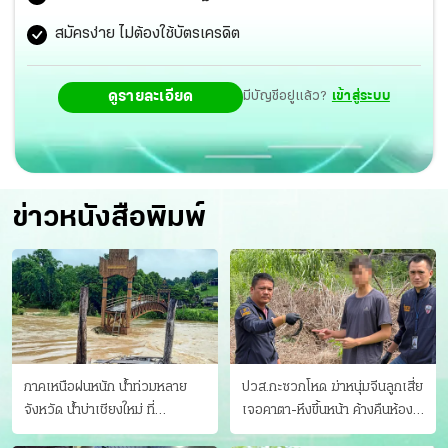
สมัครง่าย ไม่ต้องใช้บัตรเครดิต
ดูรายละเอียด
มีบัญชีอยู่แล้ว?
เข้าสู่ระบบ
ข่าวหนังสือพิมพ์
ภาคเหนือฝนหนัก น้ำท่วมหลาย
ปวส.กะซวกโหด ฆ่าหนุ่มจีนลูกเสี่ย
จังหวัด นํ้าบ่าเชียงใหม่ ที่
เจอคาตา-หึงขึ้นหน้า ค้างคืนห้อง
แม่ฮ่องสอน ซัดสะพานขาด
แฟนสาว