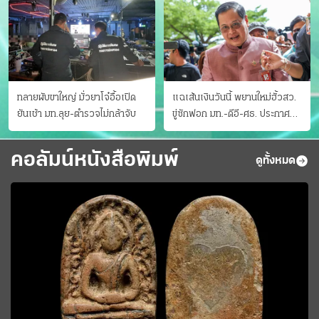
ทลายผับขาใหญ่ มั่วยาโจ๋อื้อเปิด
แฉเส้นเงินวันนี้ พยานใหม่ฮั้วสว.
ยันเช้า มท.ลุย-ตำรวจไม่กล้าจับ
ขู่ซักฟอก มท.-ดีอี-ศธ. ประกาศ
บัญชีท้องถิ่น
คอลัมน์หนังสือพิมพ์
ดูทั้งหมด