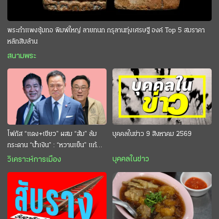
พระกำแพงซุ้มกอ พิมพ์ใหญ่ ลายกนก กรุลานทุ่งเศรษฐี องค์ Top 5 สมราคา
หลักสิบล้าน
สนามพระ
โฟกัส “แดง+เขียว” ผสม “ส้ม” ล้ม
บุคคลในข่าว 9 สิงหาคม 2569
กระดาน “นํ้าเงิน” : “หวานเย็น” แก้
กระหาย “อนุทิน” ดักตีกินสบาย
บุคคลในข่าว
วิเคราะห์การเมือง