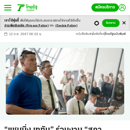
สมัครบริการ
เราใช้คุ้กกี้
เพื่อให้ทุกคนได้ประสบ
การณ์การใช้งานที่ดียิ่งขึ้น
+
ก
ก
-ก
รับทราบ
อ่านเพิ่มเติมคลิก
(Privacy Policy)
และ
(Cookie Policy)
12 ก.ค. 2567 06:02 น.
หนังสือพิมพ์
ไลฟ์สไตล์
ไทยรัฐฉบับพิมพ์
“แชนนิ่ง เททัม” ร่วมงาน “สกา