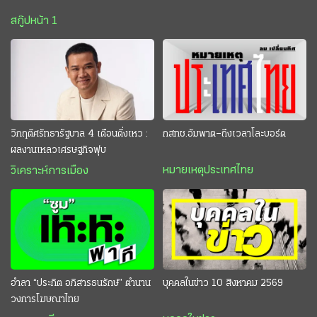
สกู๊ปหน้า 1
วิกฤติศรัทธารัฐบาล 4 เดือนดิ่งเหว :
กสทช.อัมพาต–ถึงเวลาโละบอร์ด
ผลงานเหลวเศรษฐกิจฟุบ
หมายเหตุประเทศไทย
วิเคราะห์การเมือง
อำลา “ประกิต อภิสารธนรักษ์” ตำนาน
บุคคลในข่าว 10 สิงหาคม 2569
วงการโฆษณาไทย