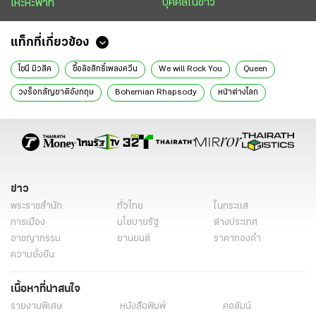
บุคคลในข่าว
เหะหะพาที
แท็กที่เกี่ยวข้อง
โซนี มิวสิค
ซื้อลิขสิทธิ์เพลงควีน
We will Rock You
Queen
วงร็อกสัญชาติอังกฤษ
Bohemian Rhapsody
หน้าต่างโลก
อมรดา พงศ์อุทัย
ไทยรัฐฉบับพิมพ์
ข่าววันนี้
ข่าว
พระราชสำนัก
ทั่วไทย
ในกระแส
การเมือง
นโยบายรัฐ
ต่างประเทศ
อาชญากรรม
ยานยนต์
ราคาทองคำ
ความยั่งยืน
เนื้อหาที่น่าสนใจ
รายงานพิเศษ
หนังสือพิมพ์
คอลัมน์