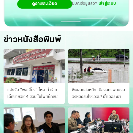
ดูรายละเอียด
มีบัญชีอยู่แล้ว?
เข้าสู่ระบบ
ข่าวหนังสือพิมพ์
แจ้งจับ "พ่อเลี้ยง" โหด-ทําร้าย
พิษฝนถล่มหนัก เมืองนครพนมจม
เด็กชายวัย 4 ขวบ ใช้ไฟแช็กลน
จังหวัดริมโขงอ่วม! นํ้าเอ่อระบาย
บาดเจ็บ
ไม่ทัน แม่ปิงทะลักล้น