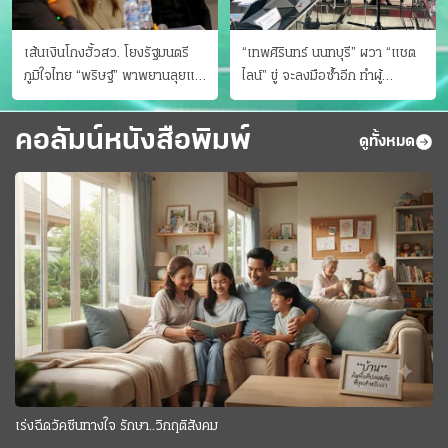
เส้นเงินโกงฮั้วสว. โยงรัฐมนตรี
“เทพศิรินทร์ นนทบุรี” ผวา “แชต
ภูมิใจไทย “พริษฐ์” พาพยานลุยแฉ
ไลน์” ขู่ จะลงมือซ้ำอีก ทําผู้
มีโอนให้คนกกต.ด้วย
ปกครองแตกตื่นแจ้งตำรวจ
คอลัมน์หนังสือพิมพ์
ดูทั้งหมด
เร่งฉีดวัคซีนทางใจ รักษา..วิกฤติสังคม