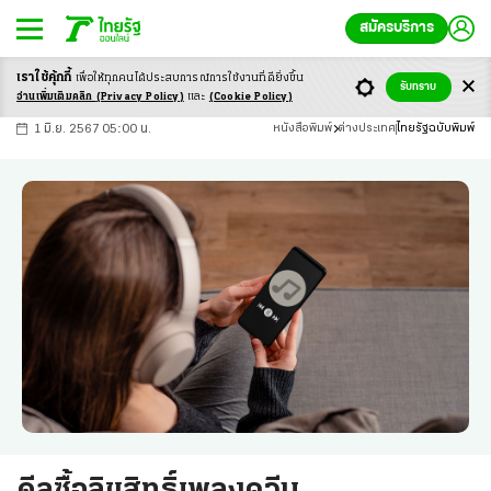
สมัครบริการ
เราใช้คุ้กกี้
เพื่อให้ทุกคนได้ประสบ
การณ์การใช้งานที่ดียิ่งขึ้น
+
ก
ก
-ก
รับทราบ
อ่านเพิ่มเติมคลิก
(Privacy Policy)
และ
(Cookie Policy)
1 มิ.ย. 2567 05:00 น.
หนังสือพิมพ์
ต่างประเทศ
ไทยรัฐฉบับพิมพ์
ดีลซื้อลิขสิทธิ์เพลงควีน