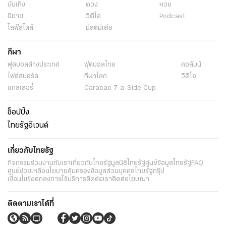
บันเทิง
ดวง
หวย
นิยาย
วิดีโอ
Podcast
ไลฟ์สไตล์
มัลติมีเดีย
กีฬา
ฟุตบอลต่่างประเทศ
ฟุตบอลไทย
คอลัมน์
ไฟต์สปอร์ต
กีฬาโลก
วิดีโอ
แกลเลอรี่
Carabao 7-a-Side Cup
ช็อปปิ้ง
ไทยรัฐอีเวนต์
เกี่ยวกับไทยรัฐ
กิจกรรม
ร่วมงานกับเรา
เกี่ยวกับไทยรัฐ
มูลนิธิไทยรัฐ
ศูนย์ข้อมูลไทยรัฐ
FAQ
ศูนย์ช่วยเหลือ
นโยบายคุ้มครองข้อมูลส่วนบุคคลไทยรัฐกรุ๊ป
เงื่อนไขข้อตกลงการใช้บริการ
ติดต่อเรา
ติดต่อโฆษณา
ติดตามเราได้ที่