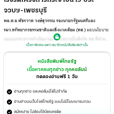
จวบฯ-เพชรบุรี
พล.ต.อ.พัชรวาท วงษ์สุวรรณ รองนายกรัฐมนตรีและ
รมว.ทรัพยากรธรรมชาติและสิ่งแวดล้อม (ทส.)
มอบนโยบาย
และแนวทางการดำเนินงานแก่หน่วยงานในสังกัด ทส.ที่ผ่าน
เนื้อหาพิเศษเฉพาะสมาชิกหนังสือพิมพ์เท่านั้น
ความเห็นชอบจากการประชุมบูรณาการ การพัฒนากลุ่ม
จังหวัดภาคกลางตอนล่าง 2 ประกอบด้วย
ประจวบคีรีขันธ์
หนังสือพิมพ์ไทยรัฐ
เพชรบุรี สมุทรสงคราม และสมุทรสาคร
ให้หน่วยงานที่
เนื้อหาครบทุกข่าว ทุกคอลัมน์
เกี่ยวข้องคือกรมอุทยานฯ กรมทรัพยากรทางทะเลและชายฝั่ง
ทดลองอ่านฟรี 1 วัน
(ทช.) และสำนักงานทรัพยากรธรรมชาติและสิ่งแวดล้อม
อ่านทุกข่าว และคอลัมน์ได้ไม่จำกัด
จังหวัดประจวบคีรีขันธ์ ให้เร่งรัดโครงการสำคัญ ได้แก่
โครงการก่อสร้างระบบกระจายน้ำด้วยพลังงานแสงอาทิตย์ใน
อ่านข่าวบนเว็บไซต์ไทยรัฐ แบบไม่มีโฆษณารบกวน
พื้นที่ จ.ประจวบคีรีขันธ์และเพชรบุรี และโครงการพัฒนาสิ่ง
สมัครง่าย ไม่ต้องใช้บัตรเครดิต