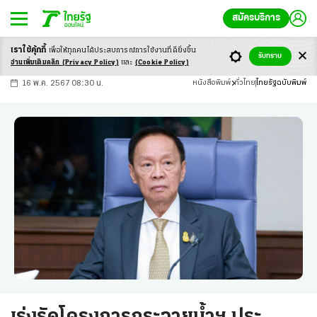
สมัครบริการ
เราใช้คุ้กกี้
เพื่อให้ทุกคนได้ประสบ
การณ์การใช้งานที่ดียิ่งขึ้น
+
ก
ก
-ก
รับทราบ
อ่านเพิ่มเติมคลิก
(Privacy Policy)
และ
(Cookie Policy)
16 พ.ค. 2567 08:30 น.
หนังสือพิมพ์
ทั่วไทย
ไทยรัฐฉบับพิมพ์
เร่งรัดโครงการกระจายน้ำฯ ประ