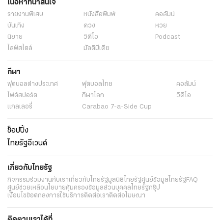
เนื้อหาที่น่าสนใจ
รายงานพิเศษ
หนังสือพิมพ์
คอลัมน์
บันเทิง
ดวง
หวย
นิยาย
วิดีโอ
Podcast
ไลฟ์สไตล์
มัลติมีเดีย
กีฬา
ฟุตบอลต่่างประเทศ
ฟุตบอลไทย
คอลัมน์
ไฟต์สปอร์ต
กีฬาโลก
วิดีโอ
แกลเลอรี่
Carabao 7-a-Side Cup
ช็อปปิ้ง
ไทยรัฐอีเวนต์
เกี่ยวกับไทยรัฐ
กิจกรรม
ร่วมงานกับเรา
เกี่ยวกับไทยรัฐ
มูลนิธิไทยรัฐ
ศูนย์ข้อมูลไทยรัฐ
FAQ
ศูนย์ช่วยเหลือ
นโยบายคุ้มครองข้อมูลส่วนบุคคลไทยรัฐกรุ๊ป
เงื่อนไขข้อตกลงการใช้บริการ
ติดต่อเรา
ติดต่อโฆษณา
ติดตามเราได้ที่