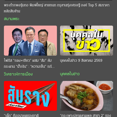
พระกำแพงซุ้มกอ พิมพ์ใหญ่ ลายกนก กรุลานทุ่งเศรษฐี องค์ Top 5 สมราคา
หลักสิบล้าน
สนามพระ
โฟกัส “แดง+เขียว” ผสม “ส้ม” ล้ม
บุคคลในข่าว 9 สิงหาคม 2569
กระดาน “นํ้าเงิน” : “หวานเย็น” แก้
กระหาย “อนุทิน” ดักตีกินสบาย
บุคคลในข่าว
วิเคราะห์การเมือง
“เด็ก” คืออนาคตของชาติ
“กระเพาะปลาตลาดพลู สาขา 2” ของ