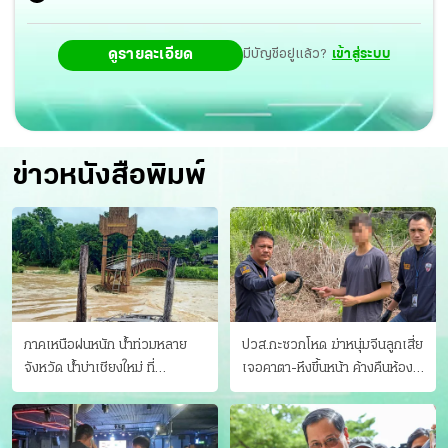
อำนวยความสะดวกพื้นที่โครงการพัฒนาพื้นที่เตรียมการป่า
ดูรายละเอียด
มีบัญชีอยู่แล้ว?
เข้าสู่ระบบ
นันทนาการป่าสนเหมืองแร่ จ.ประจวบคีรีขันธ์ พื้นที่โครงการ
พัฒนาพื้นที่ป่าเพื่อการเรียนรู้และนันทนาการป่าที่จัดสรรเขา
เต่า ต.ปากน้ำปราณ และ ต.วังก์พง อ.ปราณบุรี
จ.ประจวบคีรีขันธ์ พื้นที่ป่านันทนาการเขาแด่น จ.เพชรบุรี พื้นที่
ข่าวหนังสือพิมพ์
โครงการพัฒนาพื้นที่เตรียมการป่านันทนาการเขากระทิง
จ.เพชรบุรี
ภาคเหนือฝนหนัก น้ำท่วมหลาย
ปวส.กะซวกโหด ฆ่าหนุ่มจีนลูกเสี่ย
จังหวัด นํ้าบ่าเชียงใหม่ ที่
เจอคาตา-หึงขึ้นหน้า ค้างคืนห้อง
แม่ฮ่องสอน ซัดสะพานขาด
แฟนสาว