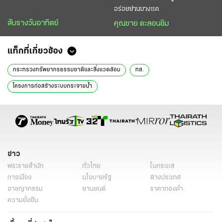
อร่อยย่านบางแค
สับรางวันอาทิตย์
คุณชาย ตะลอนชิม
แท็กที่เกี่ยวข้อง
กระทรวงทรัพยากรธรรมชาติและสิ่งแวดล้อม
ทส.
โครงการก่อสร้างระบบกระจายน้ำ
โครงการก่อสร้างระบบกระจายน้ำด้วยพลังงานแสงอาทิตย์
โครงการพัฒนาพื้นที่ป่า
ข่าววันนี้
ไทยรัฐฉบับพิมพ์
ข่าว
พระราชสำนัก
ทั่วไทย
ในกระแส
การเมือง
นโยบายรัฐ
ต่างประเทศ
อาชญากรรม
ยานยนต์
ราคาทองคำ
ความยั่งยืน