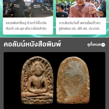
ทลายผับขาใหญ่ มั่วยาโจ๋อื้อเปิด
แฉเส้นเงินวันนี้ พยานใหม่ฮั้วสว.
ยันเช้า มท.ลุย-ตำรวจไม่กล้าจับ
ขู่ซักฟอก มท.-ดีอี-ศธ. ประกาศ
บัญชีท้องถิ่น
คอลัมน์หนังสือพิมพ์
ดูทั้งหมด