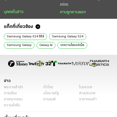
กร่อน
บุคคลในข่าว
คาบลูกคาบดอก
แท็กที่เกี่ยวข้อง
Samsung Galaxy S24 ซีรีส์
Samsung Galaxy S24
Samsung Galaxy
Galaxy AI
บทความไซเบอร์เน็ต
ไทยรัฐไซเบอร์เน็ต
ข่าววันนี้
ข่าว
พระราชสำนัก
ทั่วไทย
ในกระแส
การเมือง
นโยบายรัฐ
ต่างประเทศ
อาชญากรรม
ยานยนต์
ราคาทองคำ
ความยั่งยืน