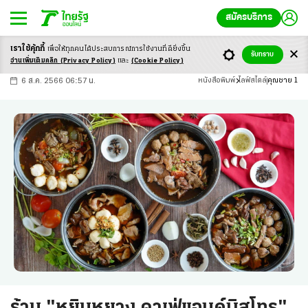
สมัครบริการ
เราใช้คุ้กกี้
เพื่อให้ทุกคนได้ประสบ
การณ์การใช้งานที่ดียิ่งขึ้น
+
ก
ก
-ก
รับทราบ
อ่านเพิ่มเติมคลิก
(Privacy Policy)
และ
(Cookie Policy)
6 ส.ค. 2566 06:57 น.
หนังสือพิมพ์
ไลฟ์สไตล์
คุณชาย 1
ร้าน "หยินหยาง คาเฟ่แอนด์บิสโทร"