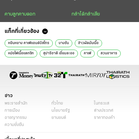
คาบลูกคาบดอก
กล้าได้กล้าเสีย
แท็กที่เกี่ยวข้อง
หยินหยาง คาเฟ่แอนด์บิสโทร
บางชัน
ข้าวผัดมันเนื้อ
หม้อไฟเนื้อแตกซิก
สุปาริชาติ เอี่ยมละออ
คาเฟ่
สวนอาหาร
คุณชายตะลอนชิม
คุณชาย 1
ข่าววันนี้
ข่าว
พระราชสำนัก
ทั่วไทย
ในกระแส
การเมือง
นโยบายรัฐ
ต่างประเทศ
อาชญากรรม
ยานยนต์
ราคาทองคำ
ความยั่งยืน