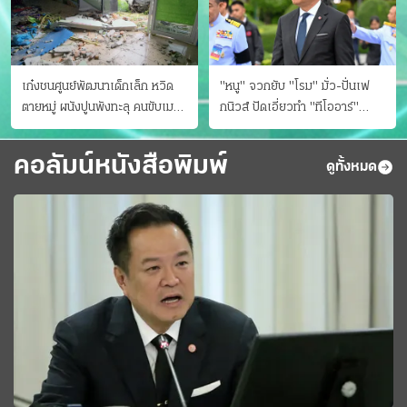
เก๋งชนศูนย์พัฒนาเด็กเล็ก หวิด
"หนู" จวกยับ "โรม" มั่ว-ปั่นเฟ
ตายหมู่ ผนังปูนพังทะลุ คนขับเมา
กนิวส์ ปัดเอี่ยวทํา "ทีโออาร์"
ยา
ต้นทางโกงสอบฉาว
คอลัมน์หนังสือพิมพ์
ดูทั้งหมด