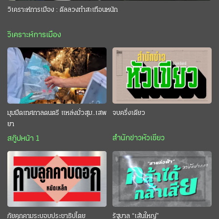
วิเคราะห์การเมือง : ดีลลวงทำสะเทือนหนัก
วิเคราะห์การเมือง
มุมมืดเทศกาลดนตรี แหล่งมั่วสุม..เสพ
จบครึ่งเดียว
ยา
สำนักข่าวหัวเขียว
สกู๊ปหน้า 1
ภัยคุกคามระบอบประชาธิปไตย
รัฐบาล “เส้นใหญ่”