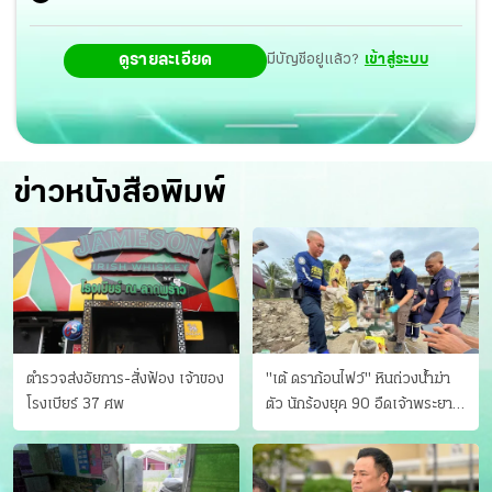
ดูรายละเอียด
มีบัญชีอยู่แล้ว?
เข้าสู่ระบบ
ข่าวหนังสือพิมพ์
ตำรวจส่งอัยการ-สั่งฟ้อง เจ้าของ
"เต้ ดราก้อนไฟว์" หินถ่วงน้ำฆ่า
โรงเบียร์ 37 ศพ
ตัว นักร้องยุค 90 อืดเจ้าพระยา
แฟนหาตัววุ่น เครียดธุรกิจ!