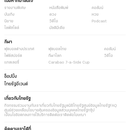
เนื้อหาที่น่าสนใจ
รายงานพิเศษ
หนังสือพิมพ์
คอลัมน์
บันเทิง
ดวง
หวย
นิยาย
วิดีโอ
Podcast
ไลฟ์สไตล์
มัลติมีเดีย
กีฬา
ฟุตบอลต่่างประเทศ
ฟุตบอลไทย
คอลัมน์
ไฟต์สปอร์ต
กีฬาโลก
วิดีโอ
แกลเลอรี่
Carabao 7-a-Side Cup
ช็อปปิ้ง
ไทยรัฐอีเวนต์
เกี่ยวกับไทยรัฐ
กิจกรรม
ร่วมงานกับเรา
เกี่ยวกับไทยรัฐ
มูลนิธิไทยรัฐ
ศูนย์ข้อมูลไทยรัฐ
FAQ
ศูนย์ช่วยเหลือ
นโยบายคุ้มครองข้อมูลส่วนบุคคลไทยรัฐกรุ๊ป
เงื่อนไขข้อตกลงการใช้บริการ
ติดต่อเรา
ติดต่อโฆษณา
ติดตามเราได้ที่