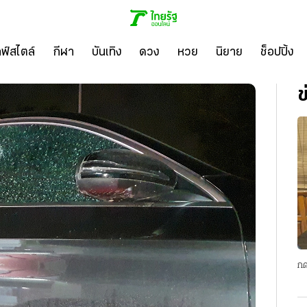
ลฟ์สไตล์
กีฬา
บันเทิง
ดวง
หวย
นิยาย
ช็อปปิ้ง
ข
กด