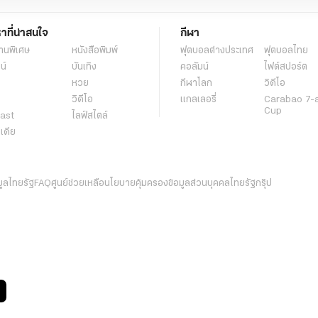
หาที่น่าสนใจ
กีฬา
านพิเศษ
หนังสือพิมพ์
ฟุตบอลต่่างประเทศ
ฟุตบอลไทย
น์
บันเทิง
คอลัมน์
ไฟต์สปอร์ต
หวย
กีฬาโลก
วิดีโอ
วิดีโอ
แกลเลอรี่
Carabao 7-
Cup
ast
ไลฟ์สไตล์
ีเดีย
มูลไทยรัฐ
FAQ
ศูนย์ช่วยเหลือ
นโยบายคุ้มครองข้อมูลส่วนบุคคลไทยรัฐกรุ๊ป