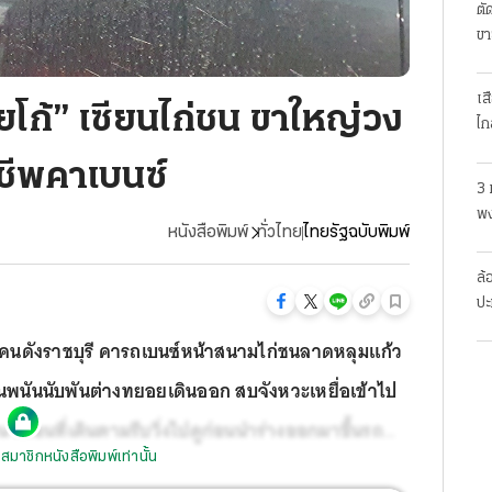
ตั
ขา
เส
ี่ยโก้” เซียนไก่ชน ขาใหญ่วง
ไก
นชีพคาเบนซ์
3 
พง
หนังสือพิมพ์
ทั่วไทย
ไทยรัฐฉบับพิมพ์
สย
ล้
ปะ
่ชนคนดังราชบุรี คารถเบนซ์หน้าสนามไก่ชนลาดหลุมแก้ว
พนันนับพันต่างทยอยเดินออก สบจังหวะเหยื่อเข้าไป
ชน เพื่อนที่เดินตามรีบวิ่งไปดูก่อนนำร่างออกมาขึ้นรถ
สมาชิกหนังสือพิมพ์เท่านั้น
ด้ สอบพบผู้ตายทำฟาร์มวัวและเลี้ยงไก่ชน มีชื่อเสียง