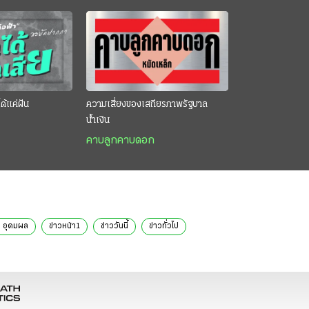
ด้แค่ฝัน
ความเสี่ยงของเสถียรภาพรัฐบาล
น้ำเงิน
คาบลูกคาบดอก
ย อุดมผล
ข่าวหน้า1
ข่าววันนี้
ข่าวทั่วไป