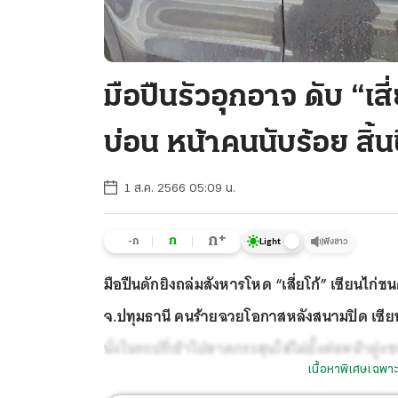
มือปืนรัวอุกอาจ ดับ “เส
บ่อน หน้าคนนับร้อย สิ้
1 ส.ค. 2566 05:09 น.
+
ก
ก
-ก
ฟังข่าว
Light
มือปืนดักยิงถล่มสังหารโหด “เสี่ยโก้” เซียนไก
จ.ปทุมธานี คนร้ายฉวยโอกาสหลังสนามปิด เซียน
นั่งในรถปรี่เข้าไปสาดกระสุนใส่ไม่ยั้งต่อหน้าฝูง
เนื้อหาพิเศษเฉพาะ
กระบะพาส่งโรงพยาบาล แต่แพทย์ยื้อชีวิตไว้ไม่ไ