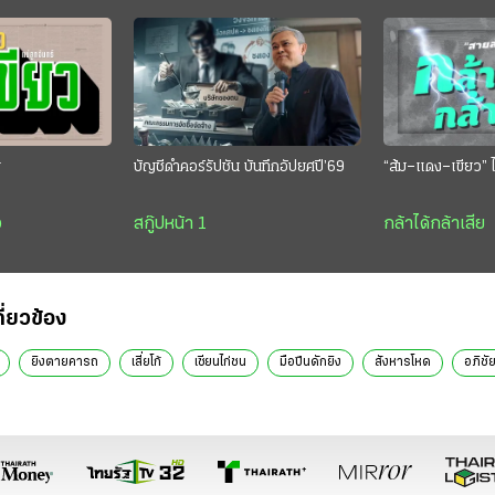
ย
บัญชีดำคอร์รัปชัน บันทึกอัปยศปี’69
“ส้ม–แดง–เขียว” ไ
ว
สกู๊ปหน้า 1
กล้าได้กล้าเสีย
กี่ยวข้อง
ยิงตายคารถ
เสี่ยโก้
เซียนไก่ชน
มือปืนดักยิง
สังหารโหด
อภิชั