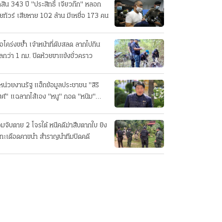
ดสิน 343 ปี "ประสิทธิ์ เจียวก๊ก" หลอก
ยทัวร์ เสียหาย 102 ล้าน มีเหยื่อ 173 คน
ือโคร่งขย้ำ เจ้าหน้าที่ดับสลด ลากไปกิน
ลกว่า 1 กม. ปิดห้วยขาแข้งชั่วคราว
หน่วยงานรัฐ แฮ็กข้อมูลประชาชน "สิริ
ศ์" แฉลากไส้เอง "หนู" กอด "หนิม"
บลือ
อมจับตาย 2 โจรใต้ หนีคดีฆ่าสืบตากใบ ยิง
ทะเดือดคาขนำ สำราญนำทีมปิดคดี