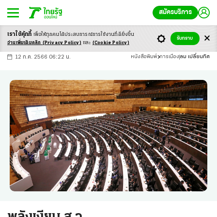
สมัครบริการ
เราใช้คุ้กกี้
เพื่อให้ทุกคนได้ประสบ
การณ์การใช้งานที่ดียิ่งขึ้น
+
ก
ก
-ก
รับทราบ
อ่านเพิ่มเติมคลิก
(Privacy Policy)
และ
(Cookie Policy)
12 ก.ค. 2566 06:22 น.
หนังสือพิมพ์
การเมือง
ลม เปลี่ยนทิศ
พลังเงียบ ส.ว.