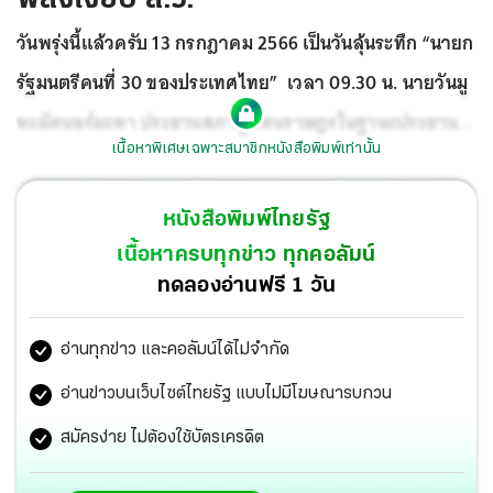
วันพรุ่งนี้แล้วครับ 13 กรกฎาคม 2566 เป็นวันลุ้นระทึก “นายก
รัฐมนตรีคนที่ 30 ของประเทศไทย” เวลา 09.30 น. นายวันมู
หะมัดนอร์มะทา ประธานสภาผู้แทนราษฎรในฐานะประธาน
เนื้อหาพิเศษเฉพาะสมาชิกหนังสือพิมพ์เท่านั้น
รัฐสภา เรียกประชุมร่วมรัฐสภาเป็นครั้งแรก
เพื่อ “พิจารณาให้
ความเห็นชอบบุคคลซึ่งสมควรได้รับแต่งตั้งเป็นนายกรัฐมนตรี
หนังสือพิมพ์ไทยรัฐ
ตามมาตรา 272 ของรัฐธรรมนูญแห่งราชอาณาจักรไทย” การ
เนื้อหาครบทุกข่าว ทุกคอลัมน์
โหวตเลือกนายกฯ ครั้งนี้ 8 พรรคร่วมรัฐบาลเห็นชอบให้เสนอ
ทดลองอ่านฟรี 1 วัน
ชื่อ นายพิธา ลิ้มเจริญรัตน์ หัวหน้าพรรคก้าวไกล เป็น “นายก
อ่านทุกข่าว และคอลัมน์ได้ไม่จำกัด
รัฐมนตรีคนที่ 30” ตามมติเสียงประชาชนส่วนใหญ่ที่เลือก
พรรคก้าวไกลเป็นอันดับหนึ่งกว่า 14 ล้านเสียง ส.ส. 151 คน
อ่านข่าวบนเว็บไซต์ไทยรัฐ แบบไม่มีโฆษณารบกวน
สมัครง่าย ไม่ต้องใช้บัตรเครดิต