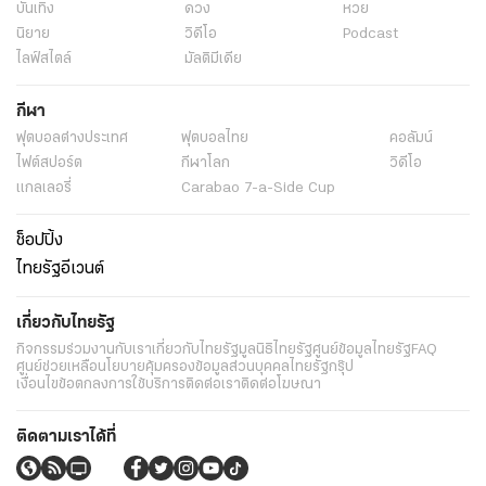
บันเทิง
ดวง
หวย
นิยาย
วิดีโอ
Podcast
ไลฟ์สไตล์
มัลติมีเดีย
กีฬา
ฟุตบอลต่่างประเทศ
ฟุตบอลไทย
คอลัมน์
ไฟต์สปอร์ต
กีฬาโลก
วิดีโอ
แกลเลอรี่
Carabao 7-a-Side Cup
ช็อปปิ้ง
ไทยรัฐอีเวนต์
เกี่ยวกับไทยรัฐ
กิจกรรม
ร่วมงานกับเรา
เกี่ยวกับไทยรัฐ
มูลนิธิไทยรัฐ
ศูนย์ข้อมูลไทยรัฐ
FAQ
ศูนย์ช่วยเหลือ
นโยบายคุ้มครองข้อมูลส่วนบุคคลไทยรัฐกรุ๊ป
เงื่อนไขข้อตกลงการใช้บริการ
ติดต่อเรา
ติดต่อโฆษณา
ติดตามเราได้ที่