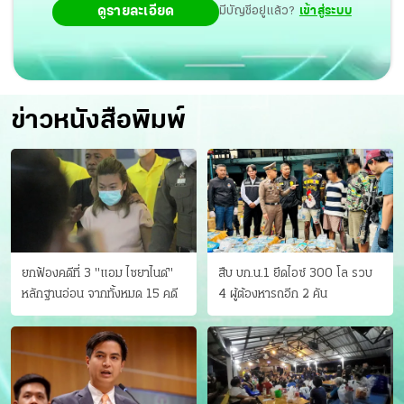
ดูรายละเอียด
มีบัญชีอยู่แล้ว?
เข้าสู่ระบบ
ข่าวหนังสือพิมพ์
ยกฟ้องคดีที่ 3 "แอม ไซยาไนด์"
สืบ บก.น.1 ยึดไอซ์ 300 โล รวบ
หลักฐานอ่อน จากทั้งหมด 15 คดี
4 ผู้ต้องหารถอีก 2 คัน