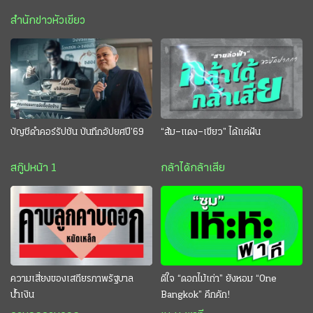
สำนักข่าวหัวเขียว
บัญชีดำคอร์รัปชัน บันทึกอัปยศปี’69
“ส้ม–แดง–เขียว” ได้แค่ฝัน
สกู๊ปหน้า 1
กล้าได้กล้าเสีย
ความเสี่ยงของเสถียรภาพรัฐบาล
ดีใจ “ดอกไม้เก่า” ยังหอม “One
น้ำเงิน
Bangkok” คึกคัก!