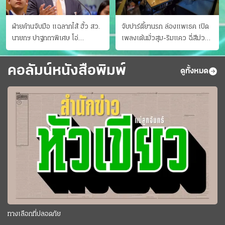
ฝ่ายค้านจับมือ แฉลากไส้ ฮั้ว สว.
จับปาร์ตี้ยานรก ล่องแพเธค เปิด
นายกฯ ปาฐกถาพิเศษ โอ่
เพลงเต้นมั่วสุม-ริมแคว ฉี่สีม่วง
"อาเซียนหนึ่งเดียว"
35 ราย
คอลัมน์หนังสือพิมพ์
ดูทั้งหมด
ทางเลือกที่ปลอดภัย