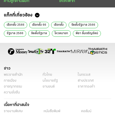
คาบลูกคาบดอก
เหะหะพาที
แท็กที่เกี่ยวข้อง
เลือกตั้ง 2566
เลือกตั้ง 66
เลือกตั้ง
จัดตั้งรัฐบาล 2566
รัฐบาล 2566
จัดตั้งรัฐบาล
โหวตนายก
พิธา ลิ้มเจริญรัตน์
นายกคนที่ 30
พลังเงียบ
ลม เปลี่ยนทิศ
หมายเหตุประเทศไทย
ข่าววันนี้
ข่าว
พระราชสำนัก
ทั่วไทย
ในกระแส
การเมือง
นโยบายรัฐ
ต่างประเทศ
อาชญากรรม
ยานยนต์
ราคาทองคำ
ความยั่งยืน
เนื้อหาที่น่าสนใจ
รายงานพิเศษ
หนังสือพิมพ์
คอลัมน์