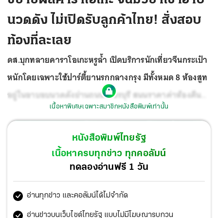
นวดดัง ไม่เปิดรับลูกค้าไทย! สั่งสอบ
ท้องที่ละเลย
ดส.บุกทลายคาราโอเกะหรูล้ำ เปิดบริการนักเที่ยวจีนกระเป๋า
หนักโดยเฉพาะใช้ปาร์ตี้ยานรกกลางกรุง มีทั้งหมด 8 ห้องสูท
อยู่ในอาบอบนวดดังย่านถนนเพชรบุรี สนนราคาค่าห้องคืนละ
เนื้อหาพิเศษเฉพาะสมาชิกหนังสือพิมพ์เท่านั้น
1 แสนบาท
มีดีเจเด็กเสิร์ฟพร้อมอุปกรณ์การพนันทุกห้อง
ไม่
ต้อนรับคนไทย จับกุม 48 นักเที่ยวพร้อมยาเสพติดนานาชนิด
หนังสือพิมพ์ไทยรัฐ
ยึดรถหรูตรวจสอบ 6 คัน 1 ในนั้นมีปอร์เช่ติดสติกเกอร์โรงพัก
เนื้อหาครบทุกข่าว ทุกคอลัมน์
แม่แตง อยู่ระหว่างตรวจสอบใครเจ้าของ เบื้องต้นยังไม่พบพัน
ทดลองอ่านฟรี 1 วัน
จินหลิงผับ ตำรวจพบเพิ่งเปิดมาประมาณ 1 เดือน มีชาวจีนชื่อ
อ่านทุกข่าว และคอลัมน์ได้ไม่จำกัด
อาจ๋าย เป็นเจ้าของ ผบ.ตร.ลั่นหาก สน.มักกะสัน เจ้าของท้องที่
ปล่อยปละต้องถูกลงโทษ สั่งขยายผลพร้อมกวดขันทุกพื้นที่
อ่านข่าวบนเว็บไซต์ไทยรัฐ แบบไม่มีโฆษณารบกวน