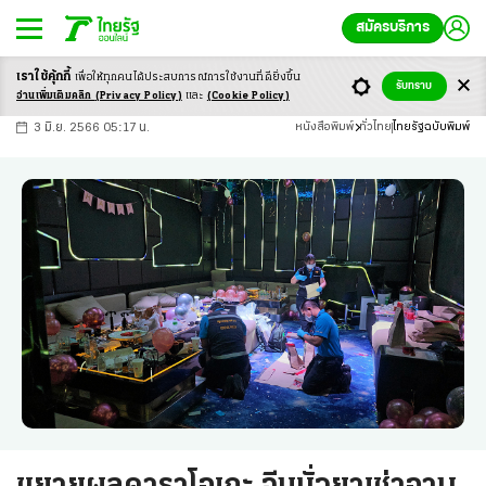
สมัครบริการ
เราใช้คุ้กกี้
เพื่อให้ทุกคนได้ประสบ
การณ์การใช้งานที่ดียิ่งขึ้น
+
ก
ก
-ก
รับทราบ
อ่านเพิ่มเติมคลิก
(Privacy Policy)
และ
(Cookie Policy)
3 มิ.ย. 2566 05:17 น.
หนังสือพิมพ์
ทั่วไทย
ไทยรัฐฉบับพิมพ์
ขยายผลคาราโอเกะ จีนมั่วยาเช่าอาบ