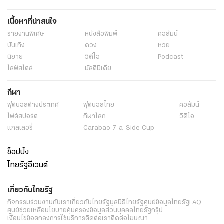
เนื้อหาที่น่าสนใจ
รายงานพิเศษ
หนังสือพิมพ์
คอลัมน์
บันเทิง
ดวง
หวย
นิยาย
วิดีโอ
Podcast
ไลฟ์สไตล์
มัลติมีเดีย
กีฬา
ฟุตบอลต่่างประเทศ
ฟุตบอลไทย
คอลัมน์
ไฟต์สปอร์ต
กีฬาโลก
วิดีโอ
แกลเลอรี่
Carabao 7-a-Side Cup
ช็อปปิ้ง
ไทยรัฐอีเวนต์
เกี่ยวกับไทยรัฐ
กิจกรรม
ร่วมงานกับเรา
เกี่ยวกับไทยรัฐ
มูลนิธิไทยรัฐ
ศูนย์ข้อมูลไทยรัฐ
FAQ
ศูนย์ช่วยเหลือ
นโยบายคุ้มครองข้อมูลส่วนบุคคลไทยรัฐกรุ๊ป
เงื่อนไขข้อตกลงการใช้บริการ
ติดต่อเรา
ติดต่อโฆษณา