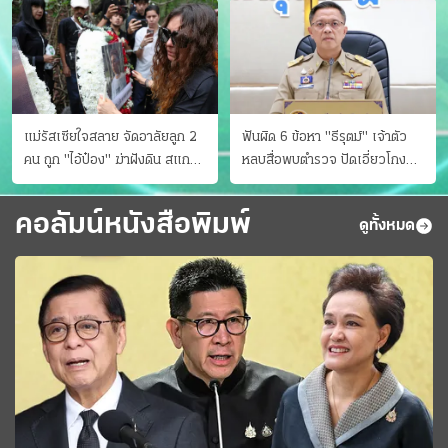
แม่รัสเซียใจสลาย จัดอาลัยลูก 2
ฟันผิด 6 ข้อหา "ธีรุตม์" เจ้าตัว
คน ถูก "ไอ้ป๋อง" ฆ่าฝังดิน สแกน
หลบสื่อพบตำรวจ ปัดเอี่ยวโกง
ไม่มีศพเพิ่ม
สอบท้องถิ่น จ่อบี้รํ่ารวยมากปกติ
คอลัมน์หนังสือพิมพ์
ดูทั้งหมด