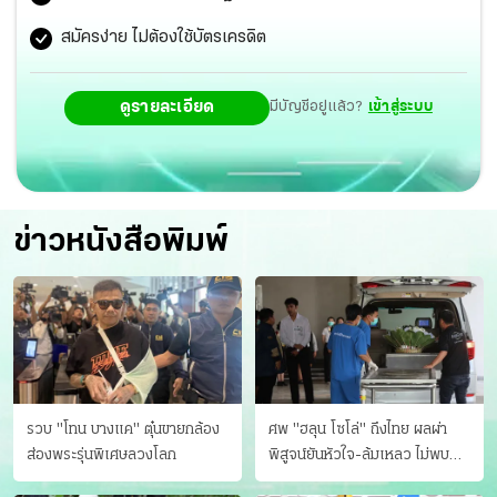
ห้ามมีอีก
สมัครง่าย ไม่ต้องใช้บัตรเครดิต
ดูรายละเอียด
มีบัญชีอยู่แล้ว?
เข้าสู่ระบบ
ข่าวหนังสือพิมพ์
รวบ "โทน บางแค" ตุ๋นขายกล้อง
ศพ "ฮลุน โซโล่" ถึงไทย ผลผ่า
ส่องพระรุ่นพิเศษลวงโลก
พิสูจน์ยันหัวใจ-ล้มเหลว ไม่พบ
บาดแผล