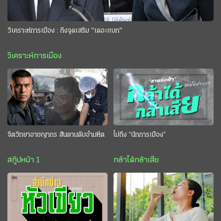
วิเคราะห์การเมือง : ถึงจุดเสริม "เดอะแบก"
วิเคราะห์การเมือง
จิตวิทยาอาชญากร สันดานดิบอำมหิต
ไม่ถึง “นักการเมือง”
สกู๊ปหน้า 1
กล้าได้กล้าเสีย