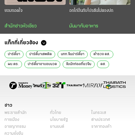
ยอมถอดใจ
อกไก่ปั่นกับโปรตีนไม่ตรงปก
สำนักข่าวหัวเขียว
มันมากับอาหาร
แท็กที่เกี่ยวข้อง
ปาร์ตี้ยา
ปาร์ตี้นาเสพติด
นทท.จีนปาร์ตี้ยา
ตำรวจ ดส.
ผบ.ตร.
ปาร์ตี้ยาอาบอบนวด
จับนักท่องเที่ยวจีน
ดส.
จินหลิงผับ
ข่าวหน้า1
ข่าววันนี้
ข่าว
พระราชสำนัก
ทั่วไทย
ในกระแส
การเมือง
นโยบายรัฐ
ต่างประเทศ
อาชญากรรม
ยานยนต์
ราคาทองคำ
ความยั่งยืน