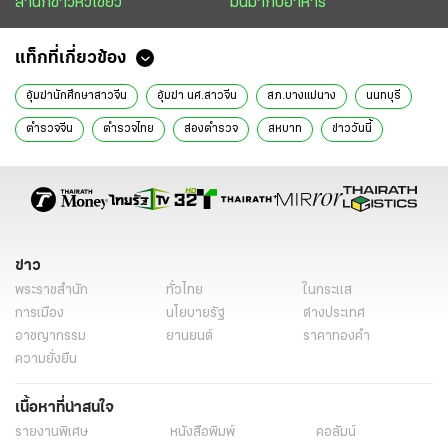
สำนักข่าวหัวเขียว
มันมากับอาหาร
แท็กที่เกี่ยวข้อง
อุ้มฆ่านักศึกษาสาวจีน
อุ้มฆ่า นศ.สาวจีน
สภ.บางแม่นาง
นนทบุรี
ตำรวจจีน
ตำรวจไทย
ส่องตำรวจ
สหบาท
ข่าววันนี้
ข่าว
พระราชสำนัก
ทั่วไทย
ในกระแส
การเมือง
นโยบายรัฐ
ต่างประเทศ
อาชญากรรม
ยานยนต์
ราคาทองคำ
ความยั่งยืน
เนื้อหาที่น่าสนใจ
รายงานพิเศษ
หนังสือพิมพ์
คอลัมน์