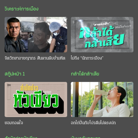
วิเคราะห์การเมือง
จิตวิทยาอาชญากร สันดานดิบอำมหิต
ไม่ถึง “นักการเมือง”
สกู๊ปหน้า 1
กล้าได้กล้าเสีย
ยอมถอดใจ
อกไก่ปั่นกับโปรตีนไม่ตรงปก