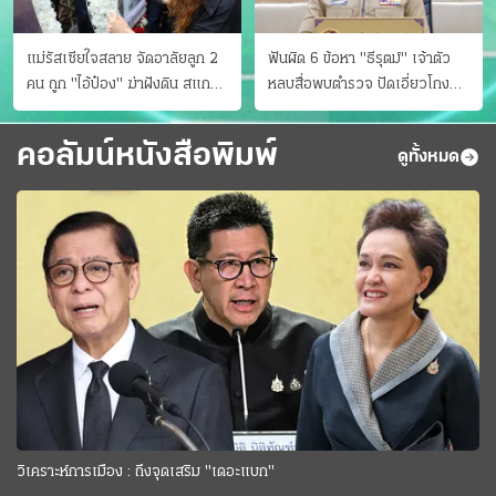
แม่รัสเซียใจสลาย จัดอาลัยลูก 2
ฟันผิด 6 ข้อหา "ธีรุตม์" เจ้าตัว
คน ถูก "ไอ้ป๋อง" ฆ่าฝังดิน สแกน
หลบสื่อพบตำรวจ ปัดเอี่ยวโกง
ไม่มีศพเพิ่ม
สอบท้องถิ่น จ่อบี้รํ่ารวยมากปกติ
คอลัมน์หนังสือพิมพ์
ดูทั้งหมด
วิเคราะห์การเมือง : ถึงจุดเสริม "เดอะแบก"