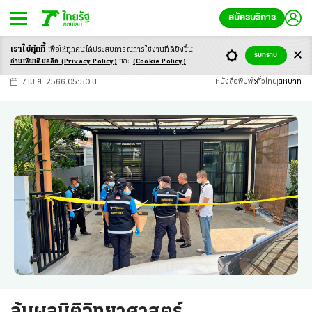
สมัครบริการ
เราใช้คุ้กกี้
เพื่อให้ทุกคนได้ประสบ
การณ์การใช้งานที่ดียิ่งขึ้น
+
ก
ก
-ก
รับทราบ
อ่านเพิ่มเติมคลิก
(Privacy Policy)
และ
(Cookie Policy)
7 เม.ย. 2566 05:50 น.
หนังสือพิมพ์
ทั่วไทย
สหบาท
ลุ้นผลนิติวิทยาศาสตร์