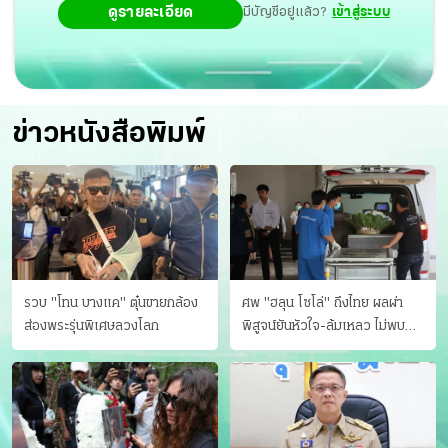
ดูรายละเอียด
มีบัญชีอยู่แล้ว?
เข้าสู่ระบบ
ข่าวหนังสือพิมพ์
รวบ "โทน บางแค" ตุ๋นขายกล้อง
ศพ "ฮลุน โซโล่" ถึงไทย ผลผ่า
ส่องพระรุ่นพิเศษลวงโลก
พิสูจน์ยันหัวใจ-ล้มเหลว ไม่พบ
บาดแผล