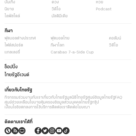
บันเทิง
ดวง
หวย
นิยาย
วิดีโอ
Podcast
ไลฟ์สไตล์
มัลติมีเดีย
กีฬา
ฟุตบอลต่่างประเทศ
ฟุตบอลไทย
คอลัมน์
ไฟต์สปอร์ต
กีฬาโลก
วิดีโอ
แกลเลอรี่
Carabao 7-a-Side Cup
ช็อปปิ้ง
ไทยรัฐอีเวนต์
เกี่ยวกับไทยรัฐ
กิจกรรม
ร่วมงานกับเรา
เกี่ยวกับไทยรัฐ
มูลนิธิไทยรัฐ
ศูนย์ข้อมูลไทยรัฐ
FAQ
ศูนย์ช่วยเหลือ
นโยบายคุ้มครองข้อมูลส่วนบุคคลไทยรัฐกรุ๊ป
เงื่อนไขข้อตกลงการใช้บริการ
ติดต่อเรา
ติดต่อโฆษณา
ติดตามเราได้ที่