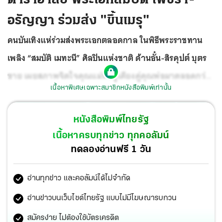
อรัญญา ร่วมส่ง "ขึ้นเมรุ"
คนบันเทิงแห่ร่วมส่งพระเอกตลอดกาล ในพิธีพระราชทาน
เพลิง “สมบัติ เมทะนี” ศิลปินแห่งชาติ ด้านอั๋น-สิรคุปต์ บุตร
ชาย เผยสภาพจิตใจคุณแม่ที่อยู่เคียงคู่คุณพ่อมาตลอดกว่า
เนื้อหาพิเศษเฉพาะสมาชิกหนังสือพิมพ์เท่านั้น
60 ปี ดีขึ้นมาก เพราะมีลูกๆหลานๆกลับมารวมตัวเป็นกำลังใจ
แต่บ่นยังไม่มาหา ส่วนการลอยอังคารยังไม่กำหนดสถานที่
หนังสือพิมพ์ไทยรัฐ
คาดภายในสองสัปดาห์นี้ สุดภูมิใจคุณพ่อเป็นบุคคลที่เป็น
เนื้อหาครบทุกข่าว ทุกคอลัมน์
แบบอย่างให้กับหลายๆคน โดยเฉพาะในเรื่องความจริงใจ
ทดลองอ่านฟรี 1 วัน
ซื่อสัตย์ มีวินัย และกตัญญูรู้คุณ
อ่านทุกข่าว และคอลัมน์ได้ไม่จำกัด
อ่านข่าวบนเว็บไซต์ไทยรัฐ แบบไม่มีโฆษณารบกวน
สมัครง่าย ไม่ต้องใช้บัตรเครดิต