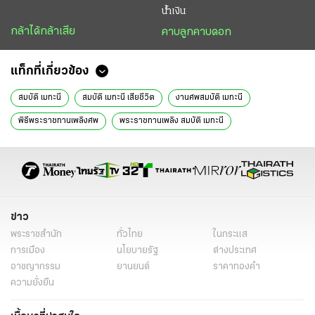
น้ำเงิน
กล้าได้กล้าเสีย
คาบลูกคาบดอก
แท็กที่เกี่ยวข้อง
สมบัติ เมทะนี
สมบัติ เมทะนี เสียชีวิต
งานศพสมบัติ เมทะนี
พิธีพระราชทานเพลิงศพ
พระราชทานเพลิง สมบัติ เมทะนี
อั๋น สิรคุปต์ ลูกชาย สมบัติ เมทะนี
ดาราเสียชีวิต
ข่าวหน้า1
ข่าววันนี้
ดารา
ข่าว
พระราชสำนัก
ทั่วไทย
ในกระแส
การเมือง
นโยบายรัฐ
ต่างประเทศ
อาชญากรรม
ยานยนต์
ราคาทองคำ
ความยั่งยืน