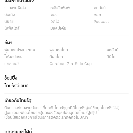
เนื้อหาที่น่าสนใจ
รายงานพิเศษ
หนังสือพิมพ์
คอลัมน์
บันเทิง
ดวง
หวย
นิยาย
วิดีโอ
Podcast
ไลฟ์สไตล์
มัลติมีเดีย
กีฬา
ฟุตบอลต่่างประเทศ
ฟุตบอลไทย
คอลัมน์
ไฟต์สปอร์ต
กีฬาโลก
วิดีโอ
แกลเลอรี่
Carabao 7-a-Side Cup
ช็อปปิ้ง
ไทยรัฐอีเวนต์
เกี่ยวกับไทยรัฐ
กิจกรรม
ร่วมงานกับเรา
เกี่ยวกับไทยรัฐ
มูลนิธิไทยรัฐ
ศูนย์ข้อมูลไทยรัฐ
FAQ
ศูนย์ช่วยเหลือ
นโยบายคุ้มครองข้อมูลส่วนบุคคลไทยรัฐกรุ๊ป
เงื่อนไขข้อตกลงการใช้บริการ
ติดต่อเรา
ติดต่อโฆษณา
ติดตามเราได้ที่