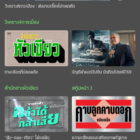
วิเคราะห์การเมือง : ต้นงานเลี้ยงไม่แตกหัก
วิเคราะห์การเมือง
ทางเลือกที่ปลอดภัย
บัญชีดำคอร์รัปชัน บันทึกอัปยศปี’69
สำนักข่าวหัวเขียว
สกู๊ปหน้า 1
“ส้ม–แดง–เขียว” ได้แค่ฝัน
ความเสี่ยงของเสถียรภาพรัฐบาล