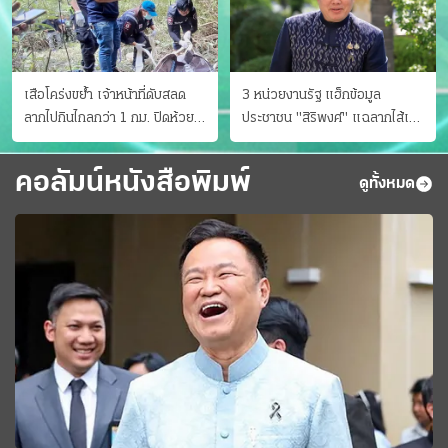
เสือโคร่งขย้ำ เจ้าหน้าที่ดับสลด
3 หน่วยงานรัฐ แฮ็กข้อมูล
ลากไปกินไกลกว่า 1 กม. ปิดห้วย
ประชาชน "สิริพงศ์" แฉลากไส้เอง
ขาแข้งชั่วคราว
"หนู" กอด "หนิม" สยบลือ
คอลัมน์หนังสือพิมพ์
ดูทั้งหมด