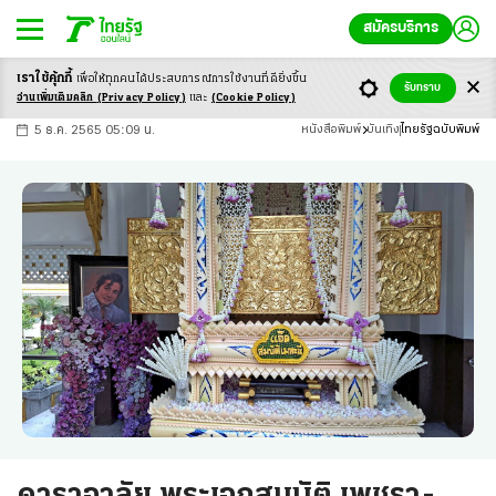
สมัครบริการ
เราใช้คุ้กกี้
เพื่อให้ทุกคนได้ประสบ
การณ์การใช้งานที่ดียิ่งขึ้น
+
ก
ก
-ก
รับทราบ
อ่านเพิ่มเติมคลิก
(Privacy Policy)
และ
(Cookie Policy)
5 ธ.ค. 2565 05:09 น.
หนังสือพิมพ์
บันเทิง
ไทยรัฐฉบับพิมพ์
ดาราอาลัย พระเอกสมบัติ เพชรา-