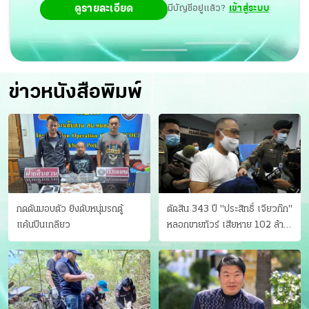
ดูรายละเอียด
มีบัญชีอยู่แล้ว?
เข้าสู่ระบบ
ข่าวหนังสือพิมพ์
กดดันมอบตัว ยิงดับหนุ่มรถตู้
ตัดสิน 343 ปี "ประสิทธิ์ เจียวก๊ก"
แค้นปีนเกลียว
หลอกขายทัวร์ เสียหาย 102 ล้าน
มีเหยื่อ 173 คน