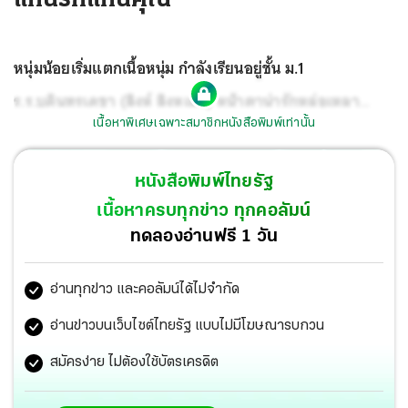
หนุ่มน้อยเริ่มแตกเนื้อหนุ่ม กำลังเรียนอยู่ชั้น ม.1
ร.ร.บดินทรเดชา (สิงห์ สิงหเสนี) หน้าตาน่ารักหล่อเหลา
เนื้อหาพิเศษเฉพาะสมาชิกหนังสือพิมพ์เท่านั้น
พูดจาฉะฉาน กล้าหาญชัดเจน อักขระควบกล้ำทุกคำ
จำนรรจาชัดแจ่ม
หนังสือพิมพ์ไทยรัฐ
เนื้อหาครบทุกข่าว ทุกคอลัมน์
ทดลองอ่านฟรี 1 วัน
อ่านทุกข่าว และคอลัมน์ได้ไม่จำกัด
อ่านข่าวบนเว็บไซต์ไทยรัฐ แบบไม่มีโฆษณารบกวน
สมัครง่าย ไม่ต้องใช้บัตรเครดิต