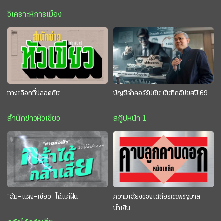
วิเคราะห์การเมือง
ทางเลือกที่ปลอดภัย
บัญชีดำคอร์รัปชัน บันทึกอัปยศปี’69
สำนักข่าวหัวเขียว
สกู๊ปหน้า 1
“ส้ม–แดง–เขียว” ได้แค่ฝัน
ความเสี่ยงของเสถียรภาพรัฐบาล
น้ำเงิน