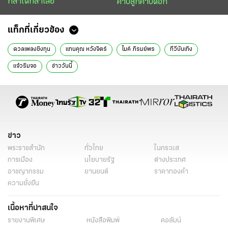
กล้าได้กล้าเสีย
คาบลูกคาบดอก
แท็กที่เกี่ยวข้อง
ดวลเพลงชิงทุน
แทนคุณ หวังจิตร์
ไมค์ ภิรมย์พร
ทีวีบันเทิง
แจ๋วริมจอ
ข่าววันนี้
ข่าว
พระราชสำนัก
ทั่วไทย
ในกระแส
การเมือง
นโยบายรัฐ
ต่างประเทศ
อาชญากรรม
ยานยนต์
ราคาทองคำ
ความยั่งยืน
เนื้อหาที่น่าสนใจ
รายงานพิเศษ
หนังสือพิมพ์
คอลัมน์