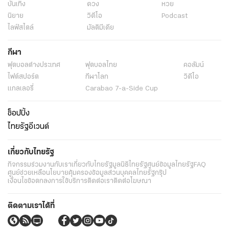
บันเทิง
ดวง
หวย
นิยาย
วิดีโอ
Podcast
ไลฟ์สไตล์
มัลติมีเดีย
กีฬา
ฟุตบอลต่่างประเทศ
ฟุตบอลไทย
คอลัมน์
ไฟต์สปอร์ต
กีฬาโลก
วิดีโอ
แกลเลอรี่
Carabao 7-a-Side Cup
ช็อปปิ้ง
ไทยรัฐอีเวนต์
เกี่ยวกับไทยรัฐ
กิจกรรม
ร่วมงานกับเรา
เกี่ยวกับไทยรัฐ
มูลนิธิไทยรัฐ
ศูนย์ข้อมูลไทยรัฐ
FAQ
ศูนย์ช่วยเหลือ
นโยบายคุ้มครองข้อมูลส่วนบุคคลไทยรัฐกรุ๊ป
เงื่อนไขข้อตกลงการใช้บริการ
ติดต่อเรา
ติดต่อโฆษณา
ติดตามเราได้ที่