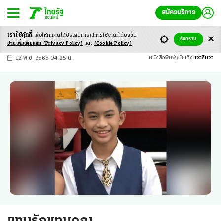
สมัครบริการ
เราใช้คุ้กกี้
เพื่อให้ทุกคนได้ประสบ
การณ์การใช้งานที่ดียิ่งขึ้น
+
ก
ก
-ก
รับทราบ
อ่านเพิ่มเติมคลิก
(Privacy Policy)
และ
(Cookie Policy)
12 พ.ย. 2565 04:25 น.
หนังสือพิมพ์
บันเทิง
แจ๋วริมจอ
แทนรักแทนคุณ