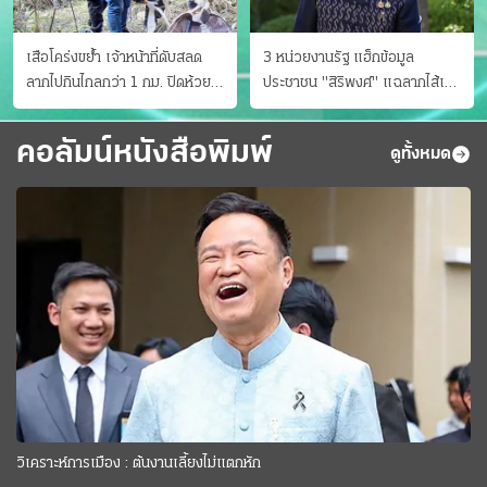
เสือโคร่งขย้ำ เจ้าหน้าที่ดับสลด
3 หน่วยงานรัฐ แฮ็กข้อมูล
ลากไปกินไกลกว่า 1 กม. ปิดห้วย
ประชาชน "สิริพงศ์" แฉลากไส้เอง
ขาแข้งชั่วคราว
"หนู" กอด "หนิม" สยบลือ
คอลัมน์หนังสือพิมพ์
ดูทั้งหมด
วิเคราะห์การเมือง : ต้นงานเลี้ยงไม่แตกหัก