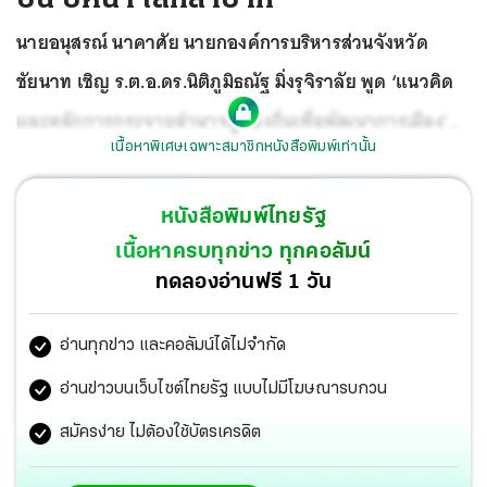
นายอนุสรณ์ นาคาศัย นายกองค์การบริหารส่วนจังหวัด
ชัยนาท เชิญ ร.ต.อ.ดร.นิติภูมิธณัฐ มิ่งรุจิราลัย พูด ‘แนวคิด
และหลักการกระจายอำนาจสู่ท้องถิ่นเพื่อพัฒนาการเมือง’
เนื้อหาพิเศษเฉพาะสมาชิกหนังสือพิมพ์เท่านั้น
ให้ผู้บริหาร สมาชิกสภา ข้าราชการ กำนัน ผู้ใหญ่บ้าน ผู้นำ
ชุมชน และประชาชนในชัยนาท 200 คน 10.00-12.00 น. ศุกร์
หนังสือพิมพ์ไทยรัฐ
วันนี้ ที่โรงแรมเจ้าพระยา ธาราริเวอร์ไซด์ อ.เมือง จ.ชัยนาท
เนื้อหาครบทุกข่าว ทุกคอลัมน์
ทดลองอ่านฟรี 1 วัน
อ่านทุกข่าว และคอลัมน์ได้ไม่จำกัด
อ่านข่าวบนเว็บไซต์ไทยรัฐ แบบไม่มีโฆษณารบกวน
สมัครง่าย ไม่ต้องใช้บัตรเครดิต