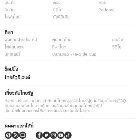
บันเทิง
ดวง
หวย
นิยาย
วิดีโอ
Podcast
ไลฟ์สไตล์
มัลติมีเดีย
กีฬา
ฟุตบอลต่่างประเทศ
ฟุตบอลไทย
คอลัมน์
ไฟต์สปอร์ต
กีฬาโลก
วิดีโอ
แกลเลอรี่
Carabao 7-a-Side Cup
ช็อปปิ้ง
ไทยรัฐอีเวนต์
เกี่ยวกับไทยรัฐ
กิจกรรม
ร่วมงานกับเรา
เกี่ยวกับไทยรัฐ
มูลนิธิไทยรัฐ
ศูนย์ข้อมูลไทยรัฐ
FAQ
ศูนย์ช่วยเหลือ
นโยบายคุ้มครองข้อมูลส่วนบุคคลไทยรัฐกรุ๊ป
เงื่อนไขข้อตกลงการใช้บริการ
ติดต่อเรา
ติดต่อโฆษณา
ติดตามเราได้ที่