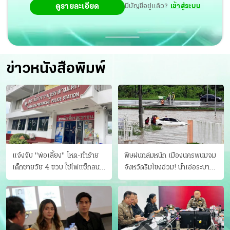
ดูรายละเอียด
มีบัญชีอยู่แล้ว?
เข้าสู่ระบบ
ข่าวหนังสือพิมพ์
แจ้งจับ "พ่อเลี้ยง" โหด-ทําร้าย
พิษฝนถล่มหนัก เมืองนครพนมจม
เด็กชายวัย 4 ขวบ ใช้ไฟแช็กลน
จังหวัดริมโขงอ่วม! นํ้าเอ่อระบาย
บาดเจ็บ
ไม่ทัน แม่ปิงทะลักล้น