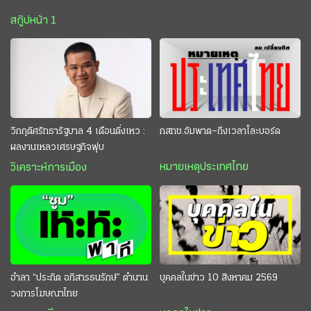
สกู๊ปหน้า 1
วิกฤติศรัทธารัฐบาล 4 เดือนดิ่งเหว :
กสทช.อัมพาต–ถึงเวลาโละบอร์ด
ผลงานเหลวเศรษฐกิจฟุบ
หมายเหตุประเทศไทย
วิเคราะห์การเมือง
อำลา “ประกิต อภิสารธนรักษ์” ตำนาน
บุคคลในข่าว 10 สิงหาคม 2569
วงการโฆษณาไทย