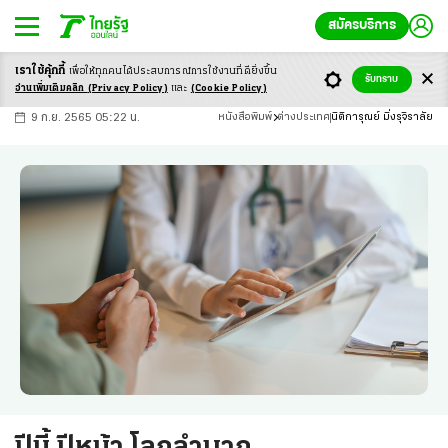
สมัครบริการ
เราใช้คุ้กกี้
เพื่อให้ทุกคนได้ประสบ
การณ์การใช้งานที่ดียิ่งขึ้น
+
ก
ก
-ก
รับทราบ
อ่านเพิ่มเติมคลิก
(Privacy Policy)
และ
(Cookie Policy)
9 ก.ย. 2565 05:22 น.
หนังสือพิมพ์
ต่างประเทศ
นิติการุณย์ มิ่งรุจิราลัย
ปีนี้ ปีหน้า โลกลำบาก