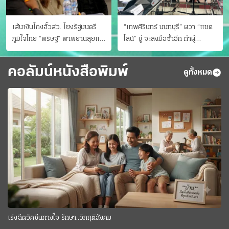
เส้นเงินโกงฮั้วสว. โยงรัฐมนตรี
“เทพศิรินทร์ นนทบุรี” ผวา “แชต
ภูมิใจไทย “พริษฐ์” พาพยานลุยแฉ
ไลน์” ขู่ จะลงมือซ้ำอีก ทําผู้
มีโอนให้คนกกต.ด้วย
ปกครองแตกตื่นแจ้งตำรวจ
คอลัมน์หนังสือพิมพ์
ดูทั้งหมด
เร่งฉีดวัคซีนทางใจ รักษา..วิกฤติสังคม