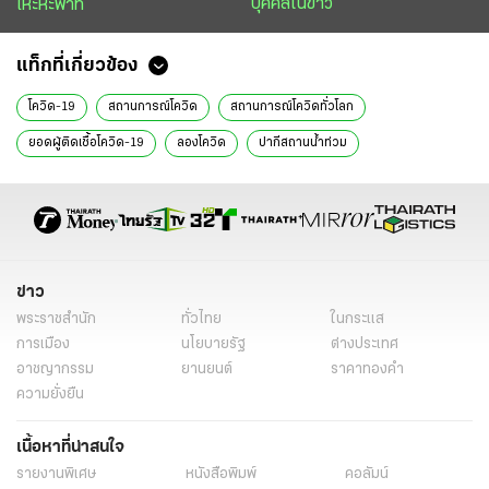
บุคคลในข่าว
เหะหะพาที
แท็กที่เกี่ยวข้อง
โควิด-19
สถานการณ์โควิด
สถานการณ์โควิดทั่วโลก
ยอดผู้ติดเชื้อโควิด-19
ลองโควิด
ปากีสถานน้ำท่วม
เปิดฟ้าส่องโลก
นิติการุณย์ มิ่งรุจิราลัย
ข่าววันนี้
ข่าว
พระราชสำนัก
ทั่วไทย
ในกระแส
การเมือง
นโยบายรัฐ
ต่างประเทศ
อาชญากรรม
ยานยนต์
ราคาทองคำ
ความยั่งยืน
เนื้อหาที่น่าสนใจ
รายงานพิเศษ
หนังสือพิมพ์
คอลัมน์