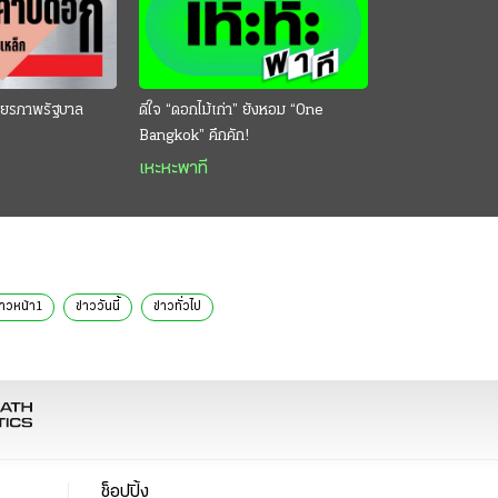
ียรภาพรัฐบาล
ดีใจ “ดอกไม้เก่า” ยังหอม “One
Bangkok” คึกคัก!
เหะหะพาที
่าวหน้า1
ข่าววันนี้
ข่าวทั่วไป
ช็อปปิ้ง