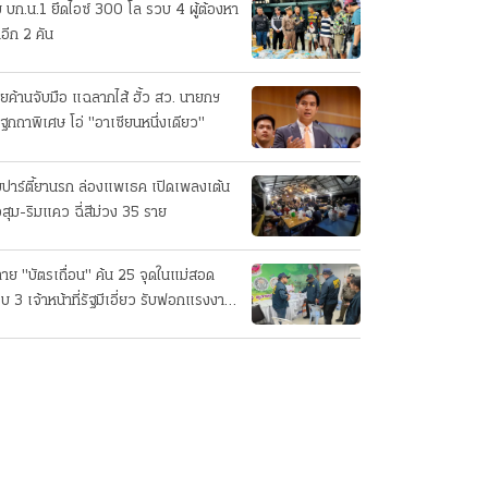
บ บก.น.1 ยึดไอซ์ 300 โล รวบ 4 ผู้ต้องหา
อีก 2 คัน
ายค้านจับมือ แฉลากไส้ ฮั้ว สว. นายกฯ
ฐกถาพิเศษ โอ่ "อาเซียนหนึ่งเดียว"
บปาร์ตี้ยานรก ล่องแพเธค เปิดเพลงเต้น
่วสุม-ริมแคว ฉี่สีม่วง 35 ราย
าย "บัตรเถื่อน" ค้น 25 จุดในแม่สอด
บ 3 เจ้าหน้าที่รัฐมีเอี่ยว รับฟอกแรงงาน
่า