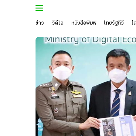
ข่าว
วิดีโอ
หนังสือพิมพ์
ไทยรัฐทีวี
ไ