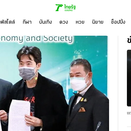
ลฟ์สไตล์
กีฬา
บันเทิง
ดวง
หวย
นิยาย
ช็อปปิ้ง
ข
ยก