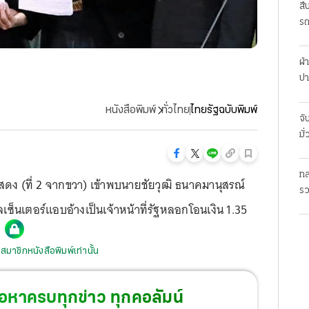
สื
รถ
ฝ่
ปา
หนังสือพิมพ์
ทั่วไทย
ไทยรัฐฉบับพิมพ์
จั
มั
ทล
กแสดง (ที่ 2 จากขวา) เข้าพบนายชัยวุฒิ ธนาคมานุสรณ์
รว
ลเซ็นเตอร์แอบอ้างเป็นเจ้าหน้าที่รัฐหลอกโอนเงิน 1.35
พม
สมาชิกหนังสือพิมพ์เท่านั้น
้อหาครบทุกข่าว ทุกคอลัมน์