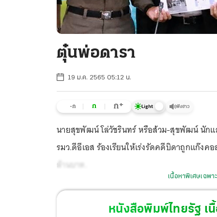
ตุ๋นพ่อดารา
19 ม.ค. 2565 05:12 น.
+
ก
ก
-ก
ฟังข่าว
Light
นายสุขพัฒน์ โล่วัชรินทร์ หรือส้วม-สุขพัฒน์ นั
รมว.ดีอีเอส ร้องเรียนให้เร่งรัดคดีบิดาถูกแก๊งคอ
ล้านบาท.
เนื้อหาพิเศษเฉพาะ
หนังสือพิมพ์ไทยรัฐ
เนื