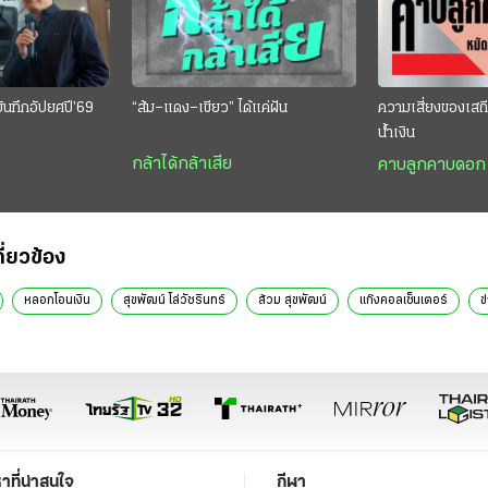
บันทึกอัปยศปี’69
“ส้ม–แดง–เขียว” ได้แค่ฝัน
ความเสี่ยงของเสถ
น้ำเงิน
กล้าได้กล้าเสีย
คาบลูกคาบดอก
กี่ยวข้อง
หลอกโอนเงิน
สุขพัฒน์ โล่วัชรินทร์
ส้วม สุขพัฒน์
แก๊งคอลเซ็นเตอร์
ข
หาที่น่าสนใจ
กีฬา