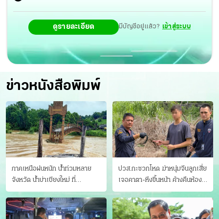
ดูรายละเอียด
มีบัญชีอยู่แล้ว?
เข้าสู่ระบบ
ข่าวหนังสือพิมพ์
ภาคเหนือฝนหนัก น้ำท่วมหลาย
ปวส.กะซวกโหด ฆ่าหนุ่มจีนลูกเสี่ย
จังหวัด นํ้าบ่าเชียงใหม่ ที่
เจอคาตา-หึงขึ้นหน้า ค้างคืนห้อง
แม่ฮ่องสอน ซัดสะพานขาด
แฟนสาว