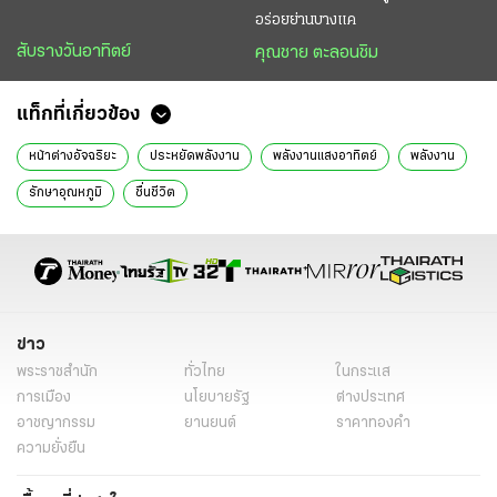
อร่อยย่านบางแค
สับรางวันอาทิตย์
คุณชาย ตะลอนชิม
แท็กที่เกี่ยวข้อง
หน้าต่างอัจฉริยะ
ประหยัดพลังงาน
พลังงานแสงอาทิตย์
พลังงาน
รักษาอุณหภูมิ
ชื่นชีวิต
ข่าว
พระราชสำนัก
ทั่วไทย
ในกระแส
การเมือง
นโยบายรัฐ
ต่างประเทศ
อาชญากรรม
ยานยนต์
ราคาทองคำ
ความยั่งยืน