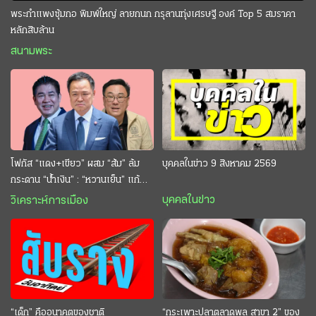
พระกำแพงซุ้มกอ พิมพ์ใหญ่ ลายกนก กรุลานทุ่งเศรษฐี องค์ Top 5 สมราคา
หลักสิบล้าน
สนามพระ
โฟกัส “แดง+เขียว” ผสม “ส้ม” ล้ม
บุคคลในข่าว 9 สิงหาคม 2569
กระดาน “นํ้าเงิน” : “หวานเย็น” แก้
กระหาย “อนุทิน” ดักตีกินสบาย
บุคคลในข่าว
วิเคราะห์การเมือง
“เด็ก” คืออนาคตของชาติ
“กระเพาะปลาตลาดพลู สาขา 2” ของ