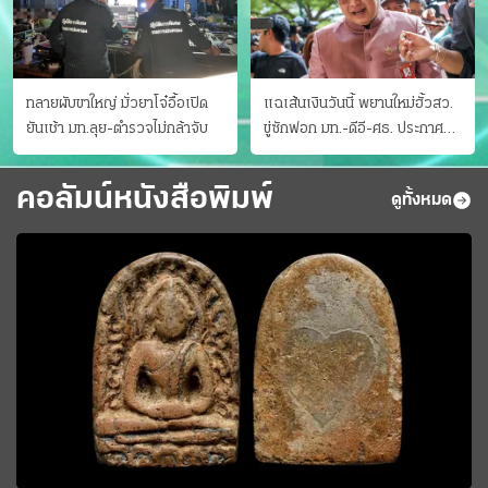
ทลายผับขาใหญ่ มั่วยาโจ๋อื้อเปิด
แฉเส้นเงินวันนี้ พยานใหม่ฮั้วสว.
ยันเช้า มท.ลุย-ตำรวจไม่กล้าจับ
ขู่ซักฟอก มท.-ดีอี-ศธ. ประกาศ
บัญชีท้องถิ่น
คอลัมน์หนังสือพิมพ์
ดูทั้งหมด