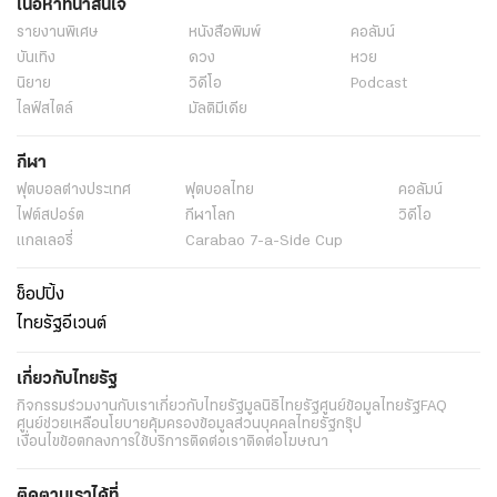
เนื้อหาที่น่าสนใจ
รายงานพิเศษ
หนังสือพิมพ์
คอลัมน์
บันเทิง
ดวง
หวย
นิยาย
วิดีโอ
Podcast
ไลฟ์สไตล์
มัลติมีเดีย
กีฬา
ฟุตบอลต่่างประเทศ
ฟุตบอลไทย
คอลัมน์
ไฟต์สปอร์ต
กีฬาโลก
วิดีโอ
แกลเลอรี่
Carabao 7-a-Side Cup
ช็อปปิ้ง
ไทยรัฐอีเวนต์
เกี่ยวกับไทยรัฐ
กิจกรรม
ร่วมงานกับเรา
เกี่ยวกับไทยรัฐ
มูลนิธิไทยรัฐ
ศูนย์ข้อมูลไทยรัฐ
FAQ
ศูนย์ช่วยเหลือ
นโยบายคุ้มครองข้อมูลส่วนบุคคลไทยรัฐกรุ๊ป
เงื่อนไขข้อตกลงการใช้บริการ
ติดต่อเรา
ติดต่อโฆษณา
ติดตามเราได้ที่