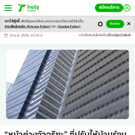
สมัครบริการ
เราใช้คุ้กกี้
เพื่อให้ทุกคนได้ประสบ
การณ์การใช้งานที่ดียิ่งขึ้น
+
ก
ก
-ก
รับทราบ
อ่านเพิ่มเติมคลิก
(Privacy Policy)
และ
(Cookie Policy)
10 ม.ค. 2565 10:01 น.
หนังสือพิมพ์
ไลฟ์สไตล์
ไทยรัฐฉบับพิมพ์
“หน้าต่างอัจฉริยะ” ที่ปรับให้บ้านร้อน