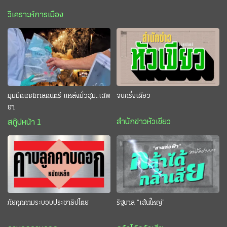
วิเคราะห์การเมือง
มุมมืดเทศกาลดนตรี แหล่งมั่วสุม..เสพ
จบครึ่งเดียว
ยา
สำนักข่าวหัวเขียว
สกู๊ปหน้า 1
ภัยคุกคามระบอบประชาธิปไตย
รัฐบาล “เส้นใหญ่”