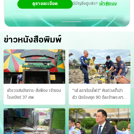
ดูรายละเอียด
มีบัญชีอยู่แล้ว?
เข้าสู่ระบบ
ข่าวหนังสือพิมพ์
ตำรวจส่งอัยการ-สั่งฟ้อง เจ้าของ
"เต้ ดราก้อนไฟว์" หินถ่วงน้ำฆ่า
โรงเบียร์ 37 ศพ
ตัว นักร้องยุค 90 อืดเจ้าพระยา
แฟนหาตัววุ่น เครียดธุรกิจ!