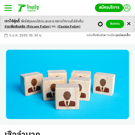
สมัครบริการ
เราใช้คุ้กกี้
เพื่อให้ทุกคนได้ประสบ
การณ์การใช้งานที่ดียิ่งขึ้น
+
ก
ก
-ก
รับทราบ
อ่านเพิ่มเติมคลิก
(Privacy Policy)
และ
(Cookie Policy)
5 ม.ค. 2565 05:36 น.
หนังสือพิมพ์
การเมือง
หมัดเหล็ก
เสือลำบาก