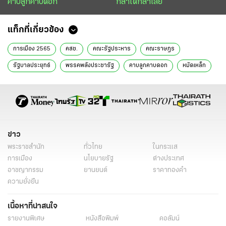
คาบลูกคาบดอก
กล้าได้กล้าเสีย
แท็กที่เกี่ยวข้อง
การเมือง 2565
คสช.
คณะรัฐประหาร
คณะราษฎร
รัฐบาลประยุทธ์
พรรคพลังประชารัฐ
คาบลูกคาบดอก
หมัดเหล็ก
ข่าว
พระราชสำนัก
ทั่วไทย
ในกระแส
การเมือง
นโยบายรัฐ
ต่างประเทศ
อาชญากรรม
ยานยนต์
ราคาทองคำ
ความยั่งยืน
เนื้อหาที่น่าสนใจ
รายงานพิเศษ
หนังสือพิมพ์
คอลัมน์