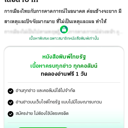
การเมืองไทยกับการคาดการณ์ในอนาคต ค่อนข้างจะยาก มี
สาเหตุและปัจจัยมากมาย ที่ไม่เป็นเหตุและผล ทำให้
การเมืองไม่เป็นไปตามทฤษฎีและการคาดการณ์ล่วงหน้า
ดู
เนื้อหาพิเศษเฉพาะสมาชิกหนังสือพิมพ์เท่านั้น
เหมือนว่า พิมพ์เขียว ตั้งแต่ปี 2557 การเข้ามายึดอำนาจของ
คสช. และ วางแผนยุทธศาสตร์ชาติ เอาไว้ถึง 20 ปี จะมี
หนังสือพิมพ์ไทยรัฐ
บทบาทในการปกครองประเทศ มากกว่า รัฐธรรมนูญการ
เนื้อหาครบทุกข่าว ทุกคอลัมน์
ปกครอง ที่ถือว่าเป็นกฎหมายสูงสุดของประเทศด้วยซ้ำ
ทดลองอ่านฟรี 1 วัน
อ่านทุกข่าว และคอลัมน์ได้ไม่จำกัด
อ่านข่าวบนเว็บไซต์ไทยรัฐ แบบไม่มีโฆษณารบกวน
สมัครง่าย ไม่ต้องใช้บัตรเครดิต