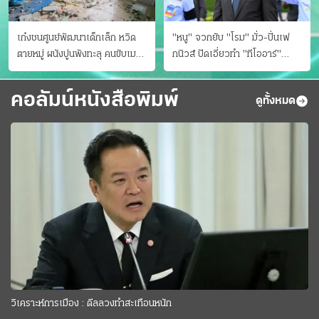
เก๋งชนศูนย์พัฒนาเด็กเล็ก หวิด
"หนู" จวกยับ "โรม" มั่ว-ปั่นเฟ
ตายหมู่ ผนังปูนพังทะลุ คนขับเมา
กนิวส์ ปัดเอี่ยวทํา "ทีโออาร์"
ยา
ต้นทางโกงสอบฉาว
คอลัมน์หนังสือพิมพ์
ดูทั้งหมด
วิเคราะห์การเมือง : ดีลลวงทำสะเทือนหนัก