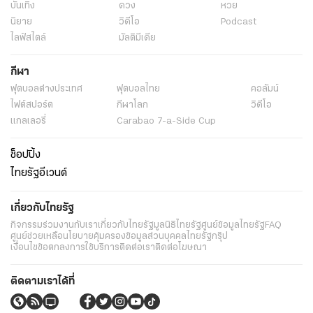
บันเทิง
ดวง
หวย
นิยาย
วิดีโอ
Podcast
ไลฟ์สไตล์
มัลติมีเดีย
กีฬา
ฟุตบอลต่่างประเทศ
ฟุตบอลไทย
คอลัมน์
ไฟต์สปอร์ต
กีฬาโลก
วิดีโอ
แกลเลอรี่
Carabao 7-a-Side Cup
ช็อปปิ้ง
ไทยรัฐอีเวนต์
เกี่ยวกับไทยรัฐ
กิจกรรม
ร่วมงานกับเรา
เกี่ยวกับไทยรัฐ
มูลนิธิไทยรัฐ
ศูนย์ข้อมูลไทยรัฐ
FAQ
ศูนย์ช่วยเหลือ
นโยบายคุ้มครองข้อมูลส่วนบุคคลไทยรัฐกรุ๊ป
เงื่อนไขข้อตกลงการใช้บริการ
ติดต่อเรา
ติดต่อโฆษณา
ติดตามเราได้ที่