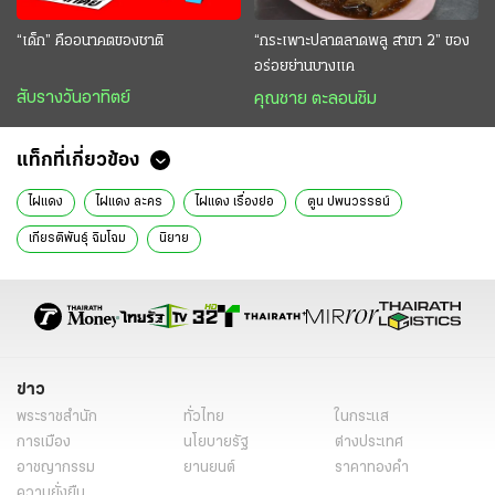
“เด็ก” คืออนาคตของชาติ
“กระเพาะปลาตลาดพลู สาขา 2” ของ
อร่อยย่านบางแค
สับรางวันอาทิตย์
คุณชาย ตะลอนชิม
แท็กที่เกี่ยวข้อง
ไผ่แดง
ไผ่แดง ละคร
ไผ่แดง เรื่องย่อ
ตูน ปพนวรรธน์
เกียรติพันธุ์ ฉิมโฉม
นิยาย
ข่าว
พระราชสำนัก
ทั่วไทย
ในกระแส
การเมือง
นโยบายรัฐ
ต่างประเทศ
อาชญากรรม
ยานยนต์
ราคาทองคำ
ความยั่งยืน