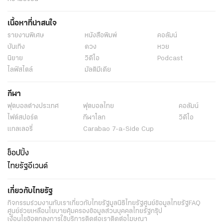
เนื้อหาที่น่าสนใจ
รายงานพิเศษ
หนังสือพิมพ์
คอลัมน์
บันเทิง
ดวง
หวย
นิยาย
วิดีโอ
Podcast
ไลฟ์สไตล์
มัลติมีเดีย
กีฬา
ฟุตบอลต่่างประเทศ
ฟุตบอลไทย
คอลัมน์
ไฟต์สปอร์ต
กีฬาโลก
วิดีโอ
แกลเลอรี่
Carabao 7-a-Side Cup
ช็อปปิ้ง
ไทยรัฐอีเวนต์
เกี่ยวกับไทยรัฐ
กิจกรรม
ร่วมงานกับเรา
เกี่ยวกับไทยรัฐ
มูลนิธิไทยรัฐ
ศูนย์ข้อมูลไทยรัฐ
FAQ
ศูนย์ช่วยเหลือ
นโยบายคุ้มครองข้อมูลส่วนบุคคลไทยรัฐกรุ๊ป
เงื่อนไขข้อตกลงการใช้บริการ
ติดต่อเรา
ติดต่อโฆษณา