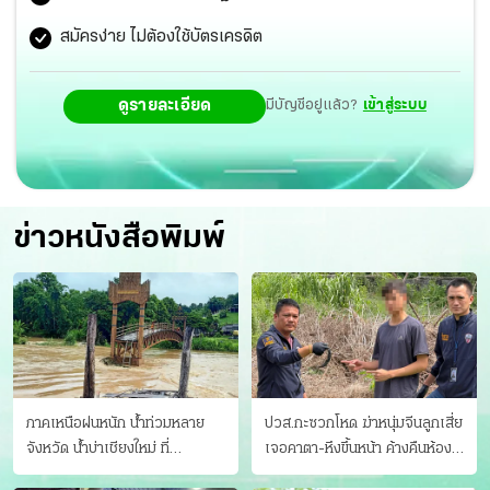
สมัครง่าย ไม่ต้องใช้บัตรเครดิต
ดูรายละเอียด
มีบัญชีอยู่แล้ว?
เข้าสู่ระบบ
ข่าวหนังสือพิมพ์
ภาคเหนือฝนหนัก น้ำท่วมหลาย
ปวส.กะซวกโหด ฆ่าหนุ่มจีนลูกเสี่ย
จังหวัด นํ้าบ่าเชียงใหม่ ที่
เจอคาตา-หึงขึ้นหน้า ค้างคืนห้อง
แม่ฮ่องสอน ซัดสะพานขาด
แฟนสาว