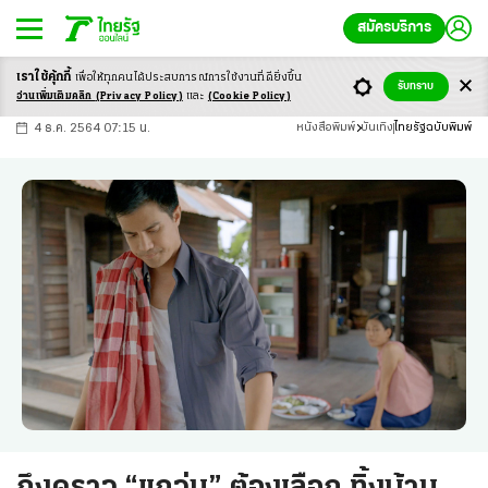
สมัครบริการ
เราใช้คุ้กกี้
เพื่อให้ทุกคนได้ประสบ
การณ์การใช้งานที่ดียิ่งขึ้น
+
ก
ก
-ก
รับทราบ
อ่านเพิ่มเติมคลิก
(Privacy Policy)
และ
(Cookie Policy)
4 ธ.ค. 2564 07:15 น.
หนังสือพิมพ์
บันเทิง
ไทยรัฐฉบับพิมพ์
ถึงคราว “แกว่น” ต้องเลือก ทิ้งบ้าน