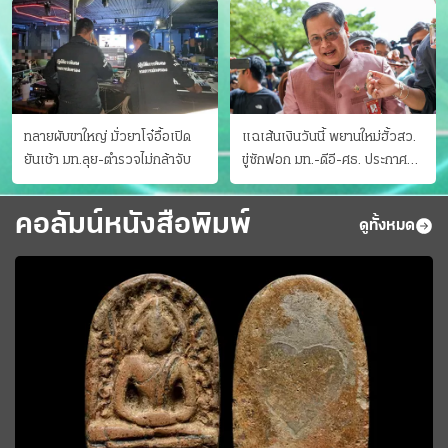
ทลายผับขาใหญ่ มั่วยาโจ๋อื้อเปิด
แฉเส้นเงินวันนี้ พยานใหม่ฮั้วสว.
ยันเช้า มท.ลุย-ตำรวจไม่กล้าจับ
ขู่ซักฟอก มท.-ดีอี-ศธ. ประกาศ
บัญชีท้องถิ่น
คอลัมน์หนังสือพิมพ์
ดูทั้งหมด