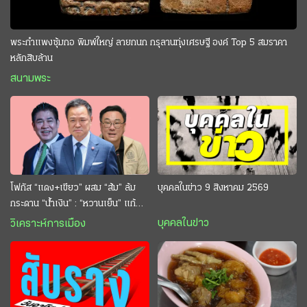
พระกำแพงซุ้มกอ พิมพ์ใหญ่ ลายกนก กรุลานทุ่งเศรษฐี องค์ Top 5 สมราคา
หลักสิบล้าน
สนามพระ
โฟกัส “แดง+เขียว” ผสม “ส้ม” ล้ม
บุคคลในข่าว 9 สิงหาคม 2569
กระดาน “นํ้าเงิน” : “หวานเย็น” แก้
กระหาย “อนุทิน” ดักตีกินสบาย
บุคคลในข่าว
วิเคราะห์การเมือง