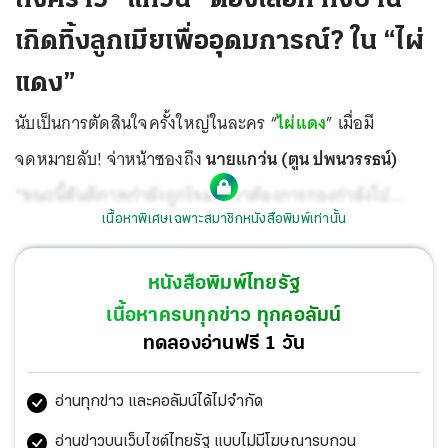
เกิดทิ้งลูกเมียเพื่ออุดมการณ์? ใน “ไผ่
แดง”
นับเป็นการตัดสินใจครั้งใหญ่ในละคร “
ไผ่แดง
” เมื่อมี
จดหมายลับ! จ่าหน้าซองถึง
นายแกว่น (ตูน ปพนวรรธน์)
“ขณะนี้สันติภาพกำลังถูกโจมตี เราต้องการกองกำลังไป
เนื้อหาพิเศษเฉพาะสมาชิกหนังสือพิมพ์เท่านั้น
ทำงานเพื่ออุดมการณ์ที่กรุงมอสโก และเมื่อเข้าสู่รัสเซีย สหาย
จะได้รับเสรีภาพอันมีเกียรติ” รุ่งอรุณแห่งชีวิตใหม่ที่ นาย
หนังสือพิมพ์ไทยรัฐ
แกว่น เฝ้าคอย
เนื้อหาครบทุกข่าว ทุกคอลัมน์
ทดลองอ่านฟรี 1 วัน
อ่านทุกข่าว และคอลัมน์ได้ไม่จำกัด
อ่านข่าวบนเว็บไซต์ไทยรัฐ แบบไม่มีโฆษณารบกวน