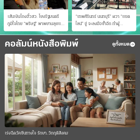
เส้นเงินโกงฮั้วสว. โยงรัฐมนตรี
“เทพศิรินทร์ นนทบุรี” ผวา “แชต
ภูมิใจไทย “พริษฐ์” พาพยานลุยแฉ
ไลน์” ขู่ จะลงมือซ้ำอีก ทําผู้
มีโอนให้คนกกต.ด้วย
ปกครองแตกตื่นแจ้งตำรวจ
คอลัมน์หนังสือพิมพ์
ดูทั้งหมด
เร่งฉีดวัคซีนทางใจ รักษา..วิกฤติสังคม