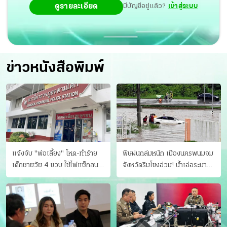
ดูรายละเอียด
มีบัญชีอยู่แล้ว?
เข้าสู่ระบบ
ข่าวหนังสือพิมพ์
แจ้งจับ "พ่อเลี้ยง" โหด-ทําร้าย
พิษฝนถล่มหนัก เมืองนครพนมจม
เด็กชายวัย 4 ขวบ ใช้ไฟแช็กลน
จังหวัดริมโขงอ่วม! นํ้าเอ่อระบาย
บาดเจ็บ
ไม่ทัน แม่ปิงทะลักล้น