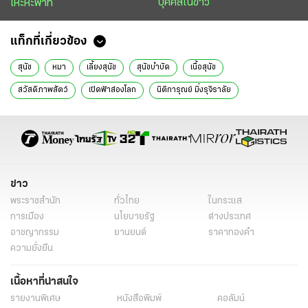
บุคคลในข่าว
เหะหะพาที
แท็กที่เกี่ยวข้อง
สุนัข
หมา
เลี้ยงสุนัข
สุนัขบำบัด
เนื้อสุนัข
สวัสดิภาพสัตว์
เปิดฟ้าส่องโลก
นิติการุณย์ มิ่งรุจิราลัย
ข่าว
พระราชสำนัก
ทั่วไทย
ในกระแส
การเมือง
นโยบายรัฐ
ต่างประเทศ
อาชญากรรม
ยานยนต์
ราคาทองคำ
ความยั่งยืน
เนื้อหาที่น่าสนใจ
รายงานพิเศษ
หนังสือพิมพ์
คอลัมน์