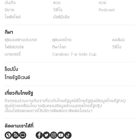
บันเทิง
ดวง
หวย
นิยาย
วิดีโอ
Podcast
ไลฟ์สไตล์
มัลติมีเดีย
กีฬา
ฟุตบอลต่่างประเทศ
ฟุตบอลไทย
คอลัมน์
ไฟต์สปอร์ต
กีฬาโลก
วิดีโอ
แกลเลอรี่
Carabao 7-a-Side Cup
ช็อปปิ้ง
ไทยรัฐอีเวนต์
เกี่ยวกับไทยรัฐ
กิจกรรม
ร่วมงานกับเรา
เกี่ยวกับไทยรัฐ
มูลนิธิไทยรัฐ
ศูนย์ข้อมูลไทยรัฐ
FAQ
ศูนย์ช่วยเหลือ
นโยบายคุ้มครองข้อมูลส่วนบุคคลไทยรัฐกรุ๊ป
เงื่อนไขข้อตกลงการใช้บริการ
ติดต่อเรา
ติดต่อโฆษณา
ติดตามเราได้ที่