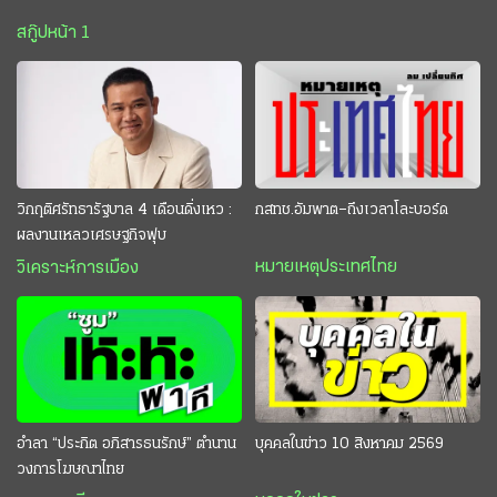
สกู๊ปหน้า 1
วิกฤติศรัทธารัฐบาล 4 เดือนดิ่งเหว :
กสทช.อัมพาต–ถึงเวลาโละบอร์ด
ผลงานเหลวเศรษฐกิจฟุบ
หมายเหตุประเทศไทย
วิเคราะห์การเมือง
อำลา “ประกิต อภิสารธนรักษ์” ตำนาน
บุคคลในข่าว 10 สิงหาคม 2569
วงการโฆษณาไทย