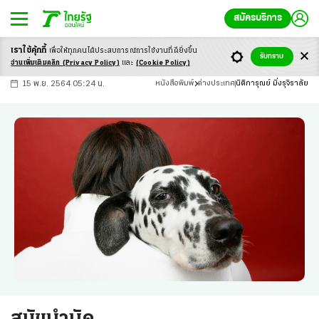
สมัครบริการ
เราใช้คุ้กกี้
เพื่อให้ทุกคนได้ประสบ
การณ์การใช้งานที่ดียิ่งขึ้น
+
ก
ก
-ก
รับทราบ
อ่านเพิ่มเติมคลิก
(Privacy Policy)
และ
(Cookie Policy)
15 พ.ย. 2564 05:24 น.
หนังสือพิมพ์
ต่างประเทศ
นิติการุณย์ มิ่งรุจิราลัย
สุนัขบำบัด