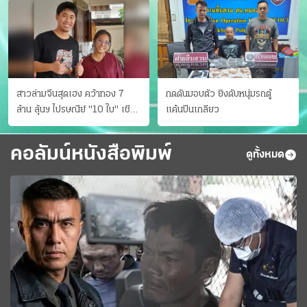
สาวล่ามจีนสุดเฮง คว้าทอง 7
กดดันมอบตัว ยิงดับหนุ่มรถตู้
ล้าน ลุ้นฯ ไปรษณีย์ "10 ใบ" เชียร์
แค้นปีนเกลียว
สเปนได้แชมป์
คอลัมน์หนังสือพิมพ์
ดูทั้งหมด