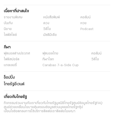
เนื้อหาที่น่าสนใจ
รายงานพิเศษ
หนังสือพิมพ์
คอลัมน์
บันเทิง
ดวง
หวย
นิยาย
วิดีโอ
Podcast
ไลฟ์สไตล์
มัลติมีเดีย
กีฬา
ฟุตบอลต่่างประเทศ
ฟุตบอลไทย
คอลัมน์
ไฟต์สปอร์ต
กีฬาโลก
วิดีโอ
แกลเลอรี่
Carabao 7-a-Side Cup
ช็อปปิ้ง
ไทยรัฐอีเวนต์
เกี่ยวกับไทยรัฐ
กิจกรรม
ร่วมงานกับเรา
เกี่ยวกับไทยรัฐ
มูลนิธิไทยรัฐ
ศูนย์ข้อมูลไทยรัฐ
FAQ
ศูนย์ช่วยเหลือ
นโยบายคุ้มครองข้อมูลส่วนบุคคลไทยรัฐกรุ๊ป
เงื่อนไขข้อตกลงการใช้บริการ
ติดต่อเรา
ติดต่อโฆษณา