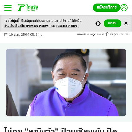
สมัครบริการ
เราใช้คุ้กกี้
เพื่อให้ทุกคนได้ประสบ
การณ์การใช้งานที่ดียิ่งขึ้น
+
ก
ก
-ก
รับทราบ
อ่านเพิ่มเติมคลิก
(Privacy Policy)
และ
(Cookie Policy)
19 ต.ค. 2564 05:24 น.
หนังสือพิมพ์
การเมือง
ไทยรัฐฉบับพิมพ์
ไม่คุย "หญิงอ้อ" ป้อมเสียงเข้ม ปัด