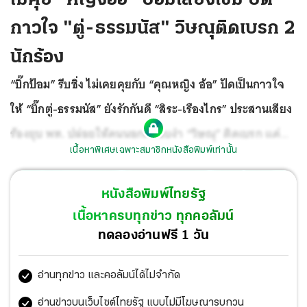
กาวใจ "ตู่-ธรรมนัส" วิษณุติดเบรก 2
นักร้อง
“บิ๊กป้อม” รีบชิ่ง ไม่เคยคุยกับ “คุณหญิง อ้อ” ปัดเป็นกาวใจ
ให้ “บิ๊กตู่-ธรรมนัส” ยังรักกันดี “สิระ-เรืองไกร” ประสานเสียง
ร้องยุบ พท. ปล่อยให้คนนอกครอบงำ “วิษณุ” ติดเบรก แค่
เนื้อหาพิเศษเฉพาะสมาชิกหนังสือพิมพ์เท่านั้น
โยนหินถามทาง ยังไม่เข้าข่ายเป็นการครอบงำ หลักฐานไม่น่า
ถึงขั้นยุบพรรคได้ “เกรียง” ยันอยากให้ “นายหญิง” นำทีมจริง
หนังสือพิมพ์ไทยรัฐ
แต่อยู่ที่สมาชิกจะเลือก แจงแคนดิเดตนายกฯยังไม่ตกผลึก
เนื้อหาครบทุกข่าว ทุกคอลัมน์
“ประเสริฐ” เชื่อ “พจมาน-เพรียวพันธ์” ไม่ลงการเมืองแน่
ทดลองอ่านฟรี 1 วัน
พปชร.-ปชป.แห่โพลเชลียร์ คุยฟุ้งผลงานเพียบ
อ่านทุกข่าว และคอลัมน์ได้ไม่จำกัด
อ่านข่าวบนเว็บไซต์ไทยรัฐ แบบไม่มีโฆษณารบกวน