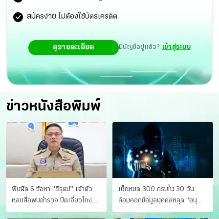
สมัครง่าย ไม่ต้องใช้บัตรเครดิต
ดูรายละเอียด
มีบัญชีอยู่แล้ว?
เข้าสู่ระบบ
ข่าวหนังสือพิมพ์
ฟันผิด 6 ข้อหา "ธีรุตม์" เจ้าตัว
เช็กหมด 300 กรมใน 30 วัน
หลบสื่อพบตำรวจ ปัดเอี่ยวโกง
ล้อมคอกข้อมูลบุคคลหลุด "อนุ
สอบท้องถิ่น จ่อบี้รํ่ารวยมากปกติ
ดิษฐ์" ขยี้ภัยระดับชาติ