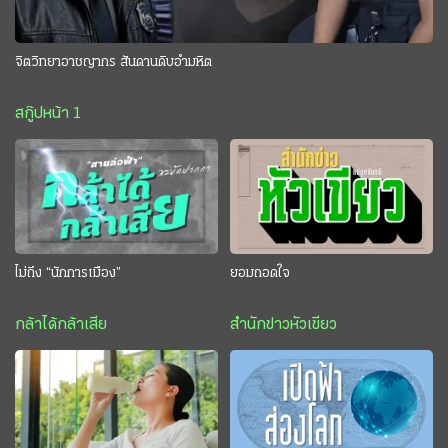
จิตวิทยาอาชญากร สันดานดิบอำมหิต
สกู๊ปหน้า 1
ไม่ถึง “นักการเมือง”
ยอมถอดใจ
กล้าได้กล้าเสีย
สำนักข่าวหัวเขียว