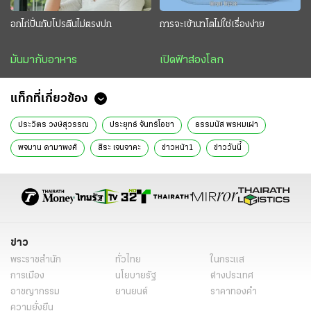
อกไก่ปั่นกับโปรตีนไม่ตรงปก
การจะเข้านาโตไม่ใช่เรื่องง่าย
มันมากับอาหาร
เปิดฟ้าส่องโลก
แท็กที่เกี่ยวข้อง
ประวิตร วงษ์สุวรรณ
ประยุทธ์ จันทร์โอชา
ธรรมนัส พรหมเผ่า
พจมาน ดามาพงศ์
สิระ เจนจาคะ
ข่าวหน้า1
ข่าววันนี้
ข่าว
พระราชสำนัก
ทั่วไทย
ในกระแส
การเมือง
นโยบายรัฐ
ต่างประเทศ
อาชญากรรม
ยานยนต์
ราคาทองคำ
ความยั่งยืน