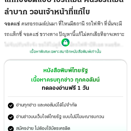
ลำบาก วอนเจ้าหน้าที่แก้ไข
จอดแช่
คนรอรถเมล์บ่นมา ที่ไหนมีสถานี รถไฟฟ้า ที่นั่นจะมี
รถแท็กซี่ จอดแช่ ขวางทาง ปัญหานี้แก้ไม่ตกเสียทีอาจเพราะ
ไม่จับปรับจริงจัง ขอให้ไปดูที่สถานีรถไฟฟ้าบีทีเอส หมอชิต
เนื้อหาพิเศษเฉพาะสมาชิกหนังสือพิมพ์เท่านั้น
แท็กซี่จอดแช่ป้ายรถเมล์ทำคนรอรถลำบาก ต่อให้มีป้ายห้ามก็
ไม่สนใจ จอดยาว ไป ถ้าไม่มีเจ้าหน้าที่มาไล่ ขอให้ตำรวจพื้นที่
หนังสือพิมพ์ไทยรัฐ
เข้มงวดเสียที เป็นแบบนี้มานานแล้ว...
เนื้อหาครบทุกข่าว ทุกคอลัมน์
ทดลองอ่านฟรี 1 วัน
อ่านทุกข่าว และคอลัมน์ได้ไม่จำกัด
อ่านข่าวบนเว็บไซต์ไทยรัฐ แบบไม่มีโฆษณารบกวน
สมัครง่าย ไม่ต้องใช้บัตรเครดิต