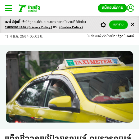
สมัครบริการ
เราใช้คุ้กกี้
เพื่อให้ทุกคนได้ประสบ
การณ์การใช้งานที่ดียิ่งขึ้น
+
ก
ก
-ก
รับทราบ
อ่านเพิ่มเติมคลิก
(Privacy Policy)
และ
(Cookie Policy)
4 ส.ค. 2564 05:01 น.
หนังสือพิมพ์
ทั่วไทย
ไทยรัฐฉบับพิมพ์
แท็กซี่จอดแช่ป้ายรถเมล์ คนรอรถเมล์