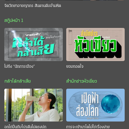
จิตวิทยาอาชญากร สันดานดิบอำมหิต
สกู๊ปหน้า 1
ไม่ถึง “นักการเมือง”
ยอมถอดใจ
กล้าได้กล้าเสีย
สำนักข่าวหัวเขียว
อกไก่ปั่นกับโปรตีนไม่ตรงปก
การจะเข้านาโตไม่ใช่เรื่องง่าย