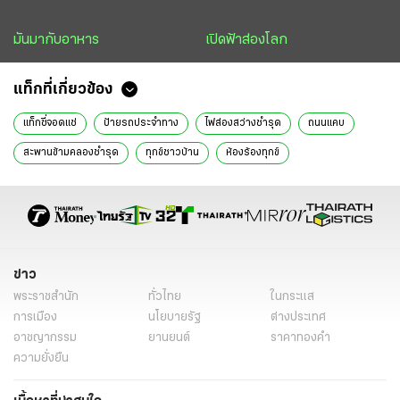
มันมากับอาหาร
เปิดฟ้าส่องโลก
แท็กที่เกี่ยวข้อง
แท็กซี่จอดแช่
ป้ายรถประจำทาง
ไฟส่องสว่างชำรุด
ถนนแคบ
สะพานข้ามคลองชำรุด
ทุกข์ชาวบ้าน
ห้องร้องทุกข์
ข่าว
พระราชสำนัก
ทั่วไทย
ในกระแส
การเมือง
นโยบายรัฐ
ต่างประเทศ
อาชญากรรม
ยานยนต์
ราคาทองคำ
ความยั่งยืน