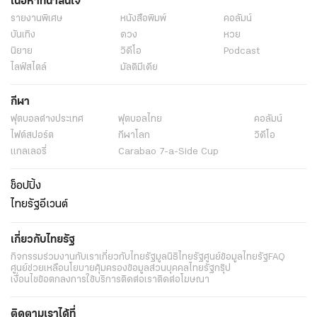
เนื้อหาที่น่าสนใจ
รายงานพิเศษ
หนังสือพิมพ์
คอลัมน์
บันเทิง
ดวง
หวย
นิยาย
วิดีโอ
Podcast
ไลฟ์สไตล์
มัลติมีเดีย
กีฬา
ฟุตบอลต่่างประเทศ
ฟุตบอลไทย
คอลัมน์
ไฟต์สปอร์ต
กีฬาโลก
วิดีโอ
แกลเลอรี่
Carabao 7-a-Side Cup
ช็อปปิ้ง
ไทยรัฐอีเวนต์
เกี่ยวกับไทยรัฐ
กิจกรรม
ร่วมงานกับเรา
เกี่ยวกับไทยรัฐ
มูลนิธิไทยรัฐ
ศูนย์ข้อมูลไทยรัฐ
FAQ
ศูนย์ช่วยเหลือ
นโยบายคุ้มครองข้อมูลส่วนบุคคลไทยรัฐกรุ๊ป
เงื่อนไขข้อตกลงการใช้บริการ
ติดต่อเรา
ติดต่อโฆษณา
ติดตามเราได้ที่