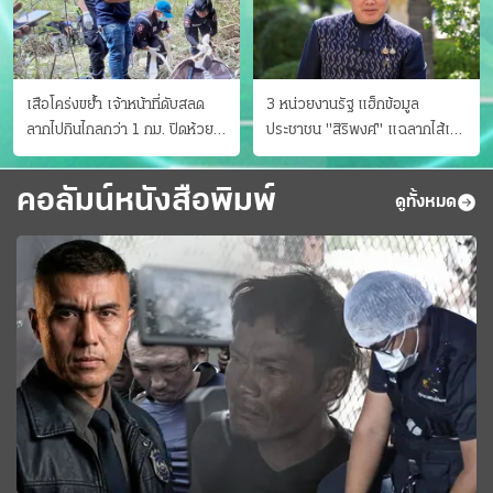
เสือโคร่งขย้ำ เจ้าหน้าที่ดับสลด
3 หน่วยงานรัฐ แฮ็กข้อมูล
ลากไปกินไกลกว่า 1 กม. ปิดห้วย
ประชาชน "สิริพงศ์" แฉลากไส้เอง
ขาแข้งชั่วคราว
"หนู" กอด "หนิม" สยบลือ
คอลัมน์หนังสือพิมพ์
ดูทั้งหมด