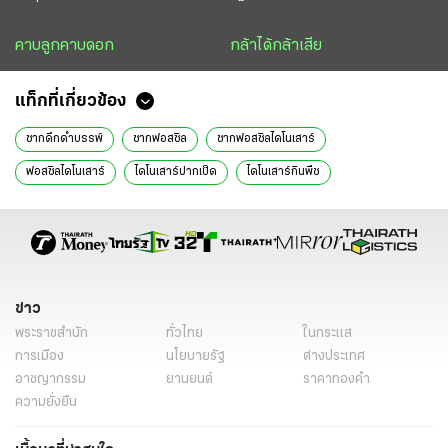
คาบลูกคาบดอก
กล้าได้กล้าเสีย
แท็กที่เกี่ยวข้อง
ซากดึกดำบรรพ์
ซากฟอสซิล
ซากฟอสซิลไดโนเสาร์
ฟอสซิลไดโนเสาร์
ไดโนเสาร์ปากเป็ด
ไดโนเสาร์กินพืช
นักบรรพชีวินวิทยา
ศึกษาฟอสซิล
การศึกษา
ข่าว
พระราชสำนัก
ทั่วไทย
ในกระแส
การเมือง
นโยบายรัฐ
ต่างประเทศ
อาชญากรรม
ยานยนต์
ราคาทองคำ
ความยั่งยืน