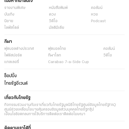
เนื้อหาที่น่าสนใจ
รายงานพิเศษ
หนังสือพิมพ์
คอลัมน์
บันเทิง
ดวง
หวย
นิยาย
วิดีโอ
Podcast
ไลฟ์สไตล์
มัลติมีเดีย
กีฬา
ฟุตบอลต่่างประเทศ
ฟุตบอลไทย
คอลัมน์
ไฟต์สปอร์ต
กีฬาโลก
วิดีโอ
แกลเลอรี่
Carabao 7-a-Side Cup
ช็อปปิ้ง
ไทยรัฐอีเวนต์
เกี่ยวกับไทยรัฐ
กิจกรรม
ร่วมงานกับเรา
เกี่ยวกับไทยรัฐ
มูลนิธิไทยรัฐ
ศูนย์ข้อมูลไทยรัฐ
FAQ
ศูนย์ช่วยเหลือ
นโยบายคุ้มครองข้อมูลส่วนบุคคลไทยรัฐกรุ๊ป
เงื่อนไขข้อตกลงการใช้บริการ
ติดต่อเรา
ติดต่อโฆษณา
ติดตามเราได้ที่