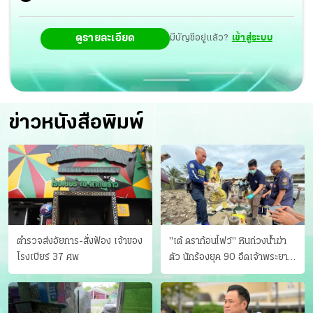
ดูรายละเอียด
มีบัญชีอยู่แล้ว?
เข้าสู่ระบบ
ข่าวหนังสือพิมพ์
ตำรวจส่งอัยการ-สั่งฟ้อง เจ้าของ
"เต้ ดราก้อนไฟว์" หินถ่วงน้ำฆ่า
โรงเบียร์ 37 ศพ
ตัว นักร้องยุค 90 อืดเจ้าพระยา
แฟนหาตัววุ่น เครียดธุรกิจ!