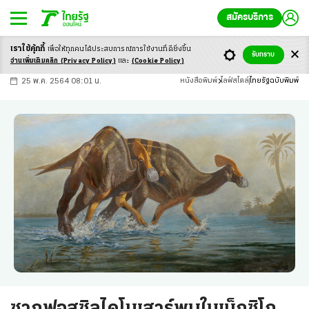
สมัครบริการ
เราใช้คุ้กกี้
เพื่อให้ทุกคนได้ประสบ
การณ์การใช้งานที่ดียิ่งขึ้น
+
ก
ก
-ก
รับทราบ
อ่านเพิ่มเติมคลิก
(Privacy Policy)
และ
(Cookie Policy)
25 พ.ค. 2564 08:01 น.
หนังสือพิมพ์
ไลฟ์สไตล์
ไทยรัฐฉบับพิมพ์
ซากฟอสซิลไดโนเสาร์พบในเม็กซิโก