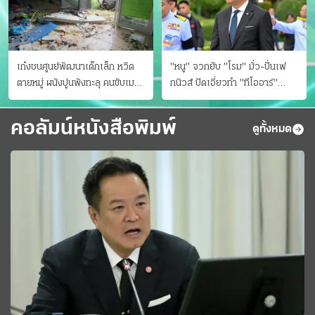
เก๋งชนศูนย์พัฒนาเด็กเล็ก หวิด
"หนู" จวกยับ "โรม" มั่ว-ปั่นเฟ
ตายหมู่ ผนังปูนพังทะลุ คนขับเมา
กนิวส์ ปัดเอี่ยวทํา "ทีโออาร์"
ยา
ต้นทางโกงสอบฉาว
คอลัมน์หนังสือพิมพ์
ดูทั้งหมด