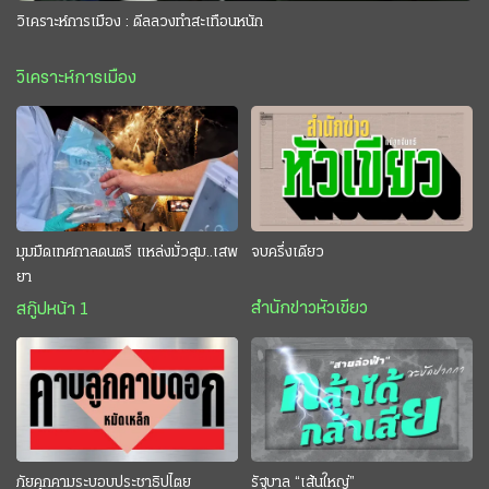
วิเคราะห์การเมือง : ดีลลวงทำสะเทือนหนัก
วิเคราะห์การเมือง
มุมมืดเทศกาลดนตรี แหล่งมั่วสุม..เสพ
จบครึ่งเดียว
ยา
สำนักข่าวหัวเขียว
สกู๊ปหน้า 1
ภัยคุกคามระบอบประชาธิปไตย
รัฐบาล “เส้นใหญ่”