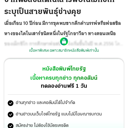
ระบุเป็นสายพันธุ์ช่างคุย
เมื่อเกือบ 10 ปีก่อน มีการขุดพบซากดึกดำบรรพ์หรือฟอสซิล
หางของไดโนเสาร์ชนิดหนึ่งในรัฐโกอาวีลา ทางตอนเหนือ
ของเม็กซิโก การศึกษาฟอสซิลนี้จึงเริ่มขึ้นในปี พ.ศ.2556
โดย
เนื้อหาพิเศษเฉพาะสมาชิกหนังสือพิมพ์เท่านั้น
นักบรรพชีวินวิทยาจากสถาบันมานุษยวิทยาและประวัติศาสตร์
แห่งชาติเม็กซิโก (National Institute of Anthropology and
หนังสือพิมพ์ไทยรัฐ
History-INAH) ที่ขุดต่อไปด้านล่างพื้นที่พบฟอสซิลหางชิ้นดัง
เนื้อหาครบทุกข่าว ทุกคอลัมน์
กล่าว จนกระทั่งไปพบกับชิ้นส่วนอื่นๆ คือ กะโหลก หงอน
ทดลองอ่านฟรี 1 วัน
กระดูกโคนขา กระดูกสะบัก
อ่านทุกข่าว และคอลัมน์ได้ไม่จำกัด
อ่านข่าวบนเว็บไซต์ไทยรัฐ แบบไม่มีโฆษณารบกวน
สมัครง่าย ไม่ต้องใช้บัตรเครดิต