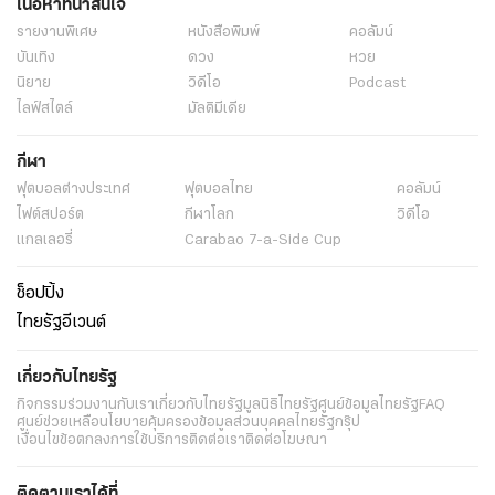
เนื้อหาที่น่าสนใจ
รายงานพิเศษ
หนังสือพิมพ์
คอลัมน์
บันเทิง
ดวง
หวย
นิยาย
วิดีโอ
Podcast
ไลฟ์สไตล์
มัลติมีเดีย
กีฬา
ฟุตบอลต่่างประเทศ
ฟุตบอลไทย
คอลัมน์
ไฟต์สปอร์ต
กีฬาโลก
วิดีโอ
แกลเลอรี่
Carabao 7-a-Side Cup
ช็อปปิ้ง
ไทยรัฐอีเวนต์
เกี่ยวกับไทยรัฐ
กิจกรรม
ร่วมงานกับเรา
เกี่ยวกับไทยรัฐ
มูลนิธิไทยรัฐ
ศูนย์ข้อมูลไทยรัฐ
FAQ
ศูนย์ช่วยเหลือ
นโยบายคุ้มครองข้อมูลส่วนบุคคลไทยรัฐกรุ๊ป
เงื่อนไขข้อตกลงการใช้บริการ
ติดต่อเรา
ติดต่อโฆษณา
ติดตามเราได้ที่