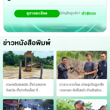
ดูรายละเอียด
มีบัญชีอยู่แล้ว?
เข้าสู่ระบบ
ข่าวหนังสือพิมพ์
ภาคเหนือฝนหนัก น้ำท่วมหลาย
ปวส.กะซวกโหด ฆ่าหนุ่มจีนลูกเสี่ย
จังหวัด นํ้าบ่าเชียงใหม่ ที่
เจอคาตา-หึงขึ้นหน้า ค้างคืนห้อง
แม่ฮ่องสอน ซัดสะพานขาด
แฟนสาว