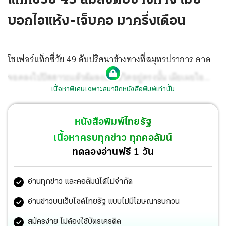
บอกไอแห้ง-เจ็บคอ มาครึ่งเดือน
โชเฟอร์แท็กซี่วัย 49 ดับปริศนาข้างทางที่สมุทรปราการ คาด
จอดลงไปปัสสาวะแล้วล้มลงเสียชีวิตอยู่ตรงนั้น เมียเผยไอ
เนื้อหาพิเศษเฉพาะสมาชิกหนังสือพิมพ์เท่านั้น
แห้งๆ เจ็บคอมากว่า 2 สัปดาห์ แต่ไม่มีไข้ และยังขับรถรับจ้าง
ตามปกติ
หนังสือพิมพ์ไทยรัฐ
เนื้อหาครบทุกข่าว ทุกคอลัมน์
ทดลองอ่านฟรี 1 วัน
อ่านทุกข่าว และคอลัมน์ได้ไม่จำกัด
อ่านข่าวบนเว็บไซต์ไทยรัฐ แบบไม่มีโฆษณารบกวน
สมัครง่าย ไม่ต้องใช้บัตรเครดิต