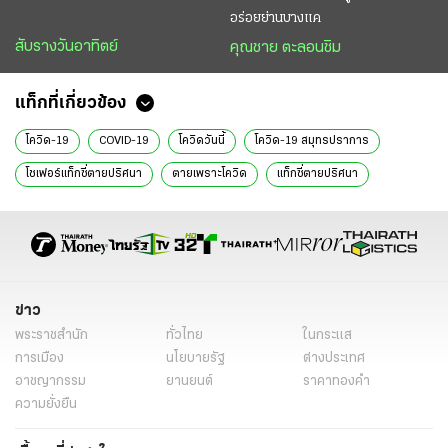
อร่อยย่านบางแค
สับรางวันอาทิตย์
คุณชาย ตะลอนชิม
แท็กที่เกี่ยวข้อง
โควิด-19
COVID-19
โควิดวันนี้
โควิด-19 สมุทรปราการ
โชเฟอร์แท็กซี่ตายปริศนา
ตายเพราะโควิด
แท็กซี่ตายปริศนา
ข่าวทั่วไป
ข่าว
พระราชสำนัก
ทั่วไทย
ในกระแส
การเมือง
นโยบายรัฐ
ต่างประเทศ
อาชญากรรม
ยานยนต์
ราคาทองคำ
ความยั่งยืน