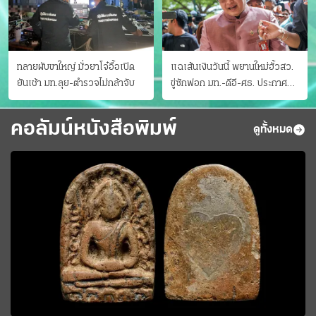
ทลายผับขาใหญ่ มั่วยาโจ๋อื้อเปิด
แฉเส้นเงินวันนี้ พยานใหม่ฮั้วสว.
ยันเช้า มท.ลุย-ตำรวจไม่กล้าจับ
ขู่ซักฟอก มท.-ดีอี-ศธ. ประกาศ
บัญชีท้องถิ่น
คอลัมน์หนังสือพิมพ์
ดูทั้งหมด