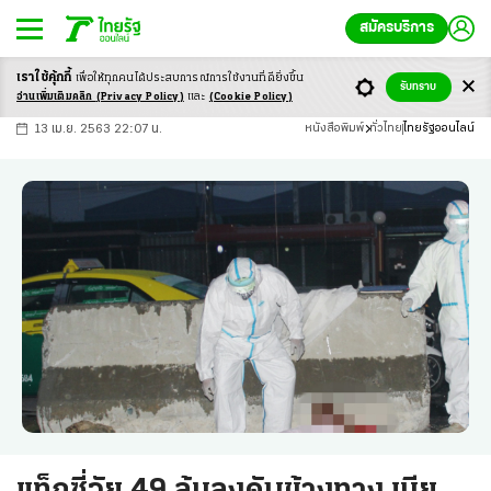
สมัครบริการ
เราใช้คุ้กกี้
เพื่อให้ทุกคนได้ประสบ
การณ์การใช้งานที่ดียิ่งขึ้น
+
ก
ก
-ก
รับทราบ
อ่านเพิ่มเติมคลิก
(Privacy Policy)
และ
(Cookie Policy)
13 เม.ย. 2563 22:07 น.
หนังสือพิมพ์
ทั่วไทย
ไทยรัฐออนไลน์
แท็กซี่วัย 49 ล้มลงดับข้างทาง เมีย