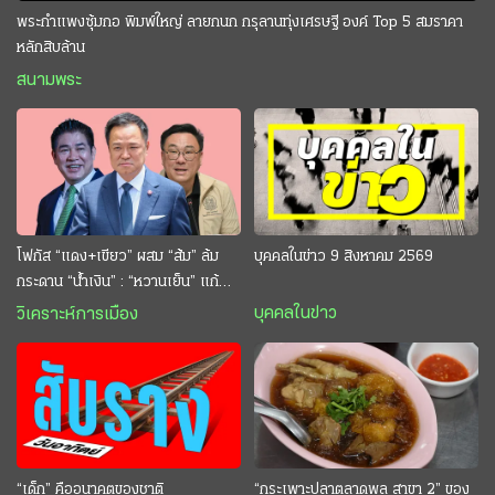
พระกำแพงซุ้มกอ พิมพ์ใหญ่ ลายกนก กรุลานทุ่งเศรษฐี องค์ Top 5 สมราคา
หลักสิบล้าน
สนามพระ
โฟกัส “แดง+เขียว” ผสม “ส้ม” ล้ม
บุคคลในข่าว 9 สิงหาคม 2569
กระดาน “นํ้าเงิน” : “หวานเย็น” แก้
กระหาย “อนุทิน” ดักตีกินสบาย
บุคคลในข่าว
วิเคราะห์การเมือง
“เด็ก” คืออนาคตของชาติ
“กระเพาะปลาตลาดพลู สาขา 2” ของ