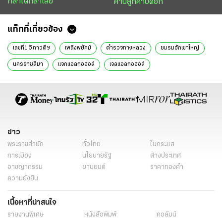
กล้าได้กล้าเสีย
คาบลูกคาบดอก
แท็กที่เกี่ยวข้อง
เลขที่1 วิภาวดีฯ
เพลิงพยัคฆ์
ตำรวจทางหลวง
ชมรมฮักเขาใหญ่
นครราชสีมา
แจกแอลกอฮอล์
เจลแอลกอฮอล์
ข่าว
พระราชสำนัก
ทั่วไทย
ในกระแส
การเมือง
นโยบายรัฐ
ต่างประเทศ
อาชญากรรม
ยานยนต์
ราคาทองคำ
ความยั่งยืน
เนื้อหาที่น่าสนใจ
รายงานพิเศษ
หนังสือพิมพ์
คอลัมน์