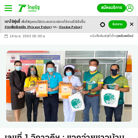
สมัครบริการ
เราใช้คุ้กกี้
เพื่อให้ทุกคนได้ประสบ
การณ์การใช้งานที่ดียิ่งขึ้น
+
ก
ก
-ก
รับทราบ
อ่านเพิ่มเติมคลิก
(Privacy Policy)
และ
(Cookie Policy)
14 เม.ย. 2563 05:00 น.
หนังสือพิมพ์
ทั่วไทย
เพลิงพยัคฆ์
เลขที่ 1 วิภาวดีฯ : แจกจ่ายชาวบ้าน