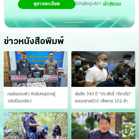
ดูรายละเอียด
มีบัญชีอยู่แล้ว?
เข้าสู่ระบบ
ข่าวหนังสือพิมพ์
กดดันมอบตัว ยิงดับหนุ่มรถตู้
ตัดสิน 343 ปี "ประสิทธิ์ เจียวก๊ก"
แค้นปีนเกลียว
หลอกขายทัวร์ เสียหาย 102 ล้าน
มีเหยื่อ 173 คน