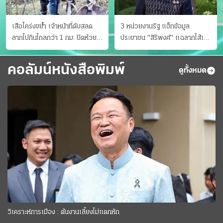
เสือโคร่งขย้ำ เจ้าหน้าที่ดับสลด
3 หน่วยงานรัฐ แฮ็กข้อมูล
ลากไปกินไกลกว่า 1 กม. ปิดห้วย
ประชาชน "สิริพงศ์" แฉลากไส้เอง
ขาแข้งชั่วคราว
"หนู" กอด "หนิม" สยบลือ
คอลัมน์หนังสือพิมพ์
ดูทั้งหมด
วิเคราะห์การเมือง : ต้นงานเลี้ยงไม่แตกหัก