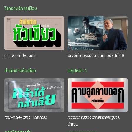
วิเคราะห์การเมือง
ทางเลือกที่ปลอดภัย
บัญชีดำคอร์รัปชัน บันทึกอัปยศปี’69
สำนักข่าวหัวเขียว
สกู๊ปหน้า 1
“ส้ม–แดง–เขียว” ได้แค่ฝัน
ความเสี่ยงของเสถียรภาพรัฐบาล
น้ำเงิน