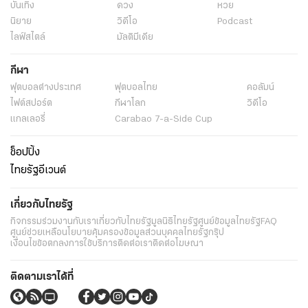
บันเทิง
ดวง
หวย
นิยาย
วิดีโอ
Podcast
ไลฟ์สไตล์
มัลติมีเดีย
กีฬา
ฟุตบอลต่่างประเทศ
ฟุตบอลไทย
คอลัมน์
ไฟต์สปอร์ต
กีฬาโลก
วิดีโอ
แกลเลอรี่
Carabao 7-a-Side Cup
ช็อปปิ้ง
ไทยรัฐอีเวนต์
เกี่ยวกับไทยรัฐ
กิจกรรม
ร่วมงานกับเรา
เกี่ยวกับไทยรัฐ
มูลนิธิไทยรัฐ
ศูนย์ข้อมูลไทยรัฐ
FAQ
ศูนย์ช่วยเหลือ
นโยบายคุ้มครองข้อมูลส่วนบุคคลไทยรัฐกรุ๊ป
เงื่อนไขข้อตกลงการใช้บริการ
ติดต่อเรา
ติดต่อโฆษณา
ติดตามเราได้ที่