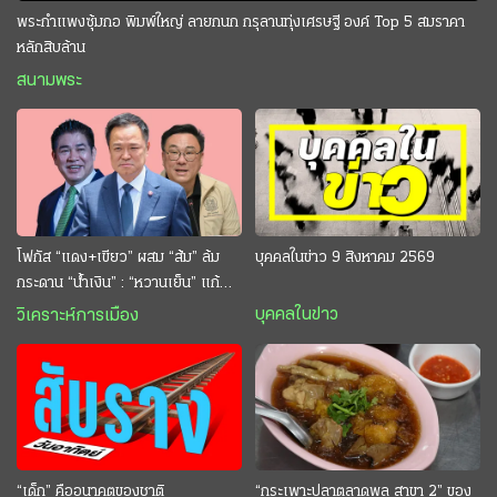
พระกำแพงซุ้มกอ พิมพ์ใหญ่ ลายกนก กรุลานทุ่งเศรษฐี องค์ Top 5 สมราคา
หลักสิบล้าน
สนามพระ
โฟกัส “แดง+เขียว” ผสม “ส้ม” ล้ม
บุคคลในข่าว 9 สิงหาคม 2569
กระดาน “นํ้าเงิน” : “หวานเย็น” แก้
กระหาย “อนุทิน” ดักตีกินสบาย
บุคคลในข่าว
วิเคราะห์การเมือง
“เด็ก” คืออนาคตของชาติ
“กระเพาะปลาตลาดพลู สาขา 2” ของ