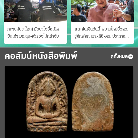
ทลายผับขาใหญ่ มั่วยาโจ๋อื้อเปิด
แฉเส้นเงินวันนี้ พยานใหม่ฮั้วสว.
ยันเช้า มท.ลุย-ตำรวจไม่กล้าจับ
ขู่ซักฟอก มท.-ดีอี-ศธ. ประกาศ
บัญชีท้องถิ่น
คอลัมน์หนังสือพิมพ์
ดูทั้งหมด