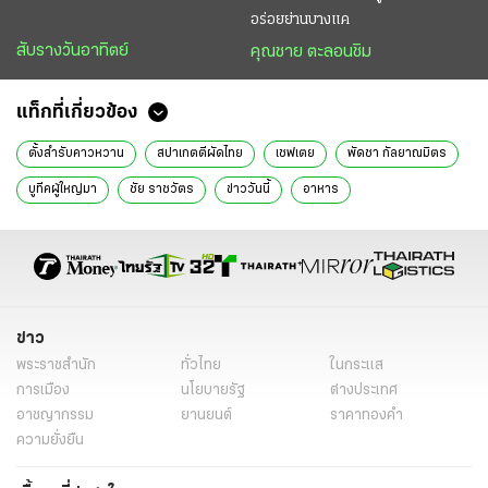
อร่อยย่านบางแค
สับรางวันอาทิตย์
คุณชาย ตะลอนชิม
แท็กที่เกี่ยวข้อง
ตั้งสำรับคาวหวาน
สปาเกตตีผัดไทย
เชฟเตย
พัดชา กัลยาณมิตร
บูทีคผู้ใหญ่มา
ชัย ราชวัตร
ข่าววันนี้
อาหาร
ข่าว
พระราชสำนัก
ทั่วไทย
ในกระแส
การเมือง
นโยบายรัฐ
ต่างประเทศ
อาชญากรรม
ยานยนต์
ราคาทองคำ
ความยั่งยืน