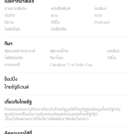
เนื้อหาที่น่าสนใจ
รายงานพิเศษ
หนังสือพิมพ์
คอลัมน์
บันเทิง
ดวง
หวย
นิยาย
วิดีโอ
Podcast
ไลฟ์สไตล์
มัลติมีเดีย
กีฬา
ฟุตบอลต่่างประเทศ
ฟุตบอลไทย
คอลัมน์
ไฟต์สปอร์ต
กีฬาโลก
วิดีโอ
แกลเลอรี่
Carabao 7-a-Side Cup
ช็อปปิ้ง
ไทยรัฐอีเวนต์
เกี่ยวกับไทยรัฐ
กิจกรรม
ร่วมงานกับเรา
เกี่ยวกับไทยรัฐ
มูลนิธิไทยรัฐ
ศูนย์ข้อมูลไทยรัฐ
FAQ
ศูนย์ช่วยเหลือ
นโยบายคุ้มครองข้อมูลส่วนบุคคลไทยรัฐกรุ๊ป
เงื่อนไขข้อตกลงการใช้บริการ
ติดต่อเรา
ติดต่อโฆษณา
ติดตามเราได้ที่