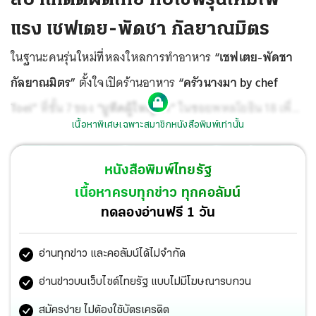
แรง เชฟเตย-พัดชา กัลยาณมิตร
ในฐานะคนรุ่นใหม่ที่หลงใหลการทำอาหาร
“เชฟเตย-พัดชา
กัลยาณมิตร”
ตั้งใจเปิดร้านอาหาร
“ครัวนางมา by chef
Toei”
ที่ชั้น 7 ของ
“บูทีคผู้ใหญ่มา”
ในซอยพหลโยธิน 18 เพื่อ
เนื้อหาพิเศษเฉพาะสมาชิกหนังสือพิมพ์เท่านั้น
นำเสนอเมนูอาหารไทยสไตล์คอมฟอร์ตฟู้ดให้นักท่องเที่ยวได้
ลิ้มลองจนติดใจ โดยเชฟสาวผสมผสานความคิดสร้างสรรค์ที่
หนังสือพิมพ์ไทยรัฐ
ได้จากการคว้าตำแหน่งรองแชมป์มาสเตอร์เชฟ ไทยแลนด์ ซี
เนื้อหาครบทุกข่าว ทุกคอลัมน์
ซัน 3 เข้ากับวิชาความรู้ที่เรียนมาจากวิทยาลัยดุสิตธานี
ทดลองอ่านฟรี 1 วัน
ถ่ายทอดเป็นเมนูอร่อยล้ำรสชาติไทยแท้ๆ แต่หน้าตาร่วมสมัย
อ่านทุกข่าว และคอลัมน์ได้ไม่จำกัด
เข้าถึงได้ไม่ยาก
อ่านข่าวบนเว็บไซต์ไทยรัฐ แบบไม่มีโฆษณารบกวน
สมัครง่าย ไม่ต้องใช้บัตรเครดิต