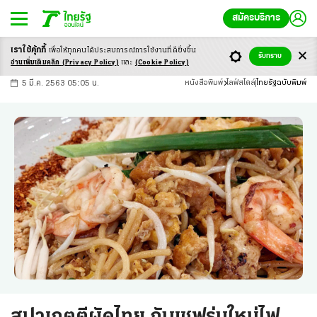
สมัครบริการ
เราใช้คุ้กกี้
เพื่อให้ทุกคนได้ประสบ
การณ์การใช้งานที่ดียิ่งขึ้น
+
ก
ก
-ก
รับทราบ
อ่านเพิ่มเติมคลิก
(Privacy Policy)
และ
(Cookie Policy)
5 มี.ค. 2563 05:05 น.
หนังสือพิมพ์
ไลฟ์สไตล์
ไทยรัฐฉบับพิมพ์
สปาเกตตีผัดไทย กับเชฟรุ่นใหม่ไฟ