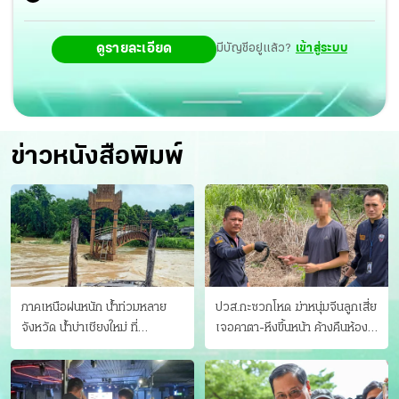
ดูรายละเอียด
มีบัญชีอยู่แล้ว?
เข้าสู่ระบบ
ข่าวหนังสือพิมพ์
ภาคเหนือฝนหนัก น้ำท่วมหลาย
ปวส.กะซวกโหด ฆ่าหนุ่มจีนลูกเสี่ย
จังหวัด นํ้าบ่าเชียงใหม่ ที่
เจอคาตา-หึงขึ้นหน้า ค้างคืนห้อง
แม่ฮ่องสอน ซัดสะพานขาด
แฟนสาว